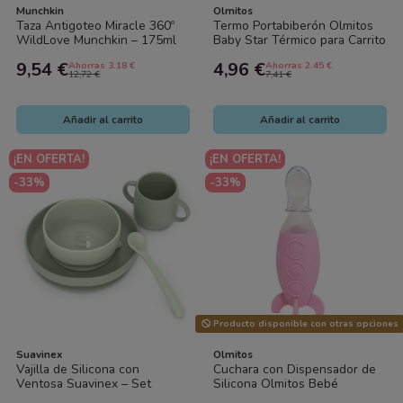
Munchkin
Olmitos
Taza Antigoteo Miracle 360º
Termo Portabiberón Olmitos
WildLove Munchkin – 175ml
Baby Star Térmico para Carrito
Oso Polar | Vaso de
Bebé
9,54 €
4,96 €
Ahorras 3.18 €
Ahorras 2.45 €
Aprendizaje...
12,72 €
7,41 €
Añadir al carrito
Añadir al carrito
¡EN OFERTA!
¡EN OFERTA!
-33%
-33%
Producto disponible con otras opciones
Suavinex
Olmitos
Vajilla de Silicona con
Cuchara con Dispensador de
Ventosa Suavinex – Set
Silicona Olmitos Bebé
Completo Antiderrames para
Antigoteo 90ml