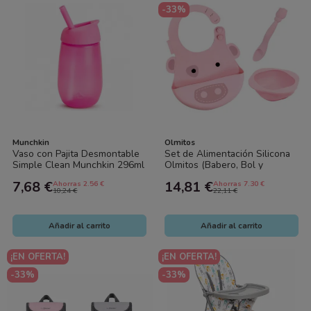
-33%
Munchkin
Olmitos
Vaso con Pajita Desmontable
Set de Alimentación Silicona
Simple Clean Munchkin 296ml
Olmitos (Babero, Bol y
– Taza Bebé Antigoteo Fácil
Cuchara) | Antideslizante +6
7,68 €
14,81 €
Ahorras 2.56 €
Ahorras 7.30 €
de...
Meses
10,24 €
22,11 €
Añadir al carrito
Añadir al carrito
¡EN OFERTA!
¡EN OFERTA!
-33%
-33%