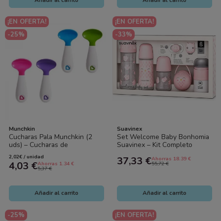
¡EN OFERTA!
¡EN OFERTA!
-25%
-33%
Munchkin
Suavinex
Cucharas Pala Munchkin (2
Set Welcome Baby Bonhomia
uds) – Cucharas de
Suavinex – Kit Completo
Aprendizaje para Bebé |
Recién Nacido con Biberones,
2,02€ / unidad
37,33 €
Ahorras 18.39 €
Fáciles de Usar
Chupete...
4,03 €
Ahorras 1.34 €
55,72 €
5,37 €
Añadir al carrito
Añadir al carrito
-25%
¡EN OFERTA!