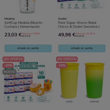
Medela
Dodot
SoftCup Medela Biberón
Pack Súper Ahorro Bebé
Cuchara | Alimentación
Chicco & Dodot Sensitive |
Especial Bebé
Alimentación Silicona +
23,03 €
49,98 €
Ahorras 7.68 €
Ahorras 33.32 €
Toallitas 10x56
30,71 €
83,30 €
Añadir al carrito
Añadir al carrito
¡EN OFERTA!
¡EN OFERTA!
-40%
-30%
NUEVO