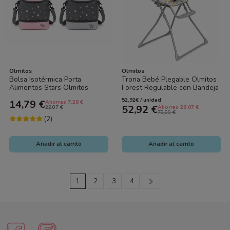
Olmitos
Olmitos
Bolsa Isotérmica Porta
Trona Bebé Plegable Olmitos
Alimentos Stars Olmitos
Forest Regulable con Bandeja
Mantén la comida del bebé
y Arnés hasta 15 kg
52,92€ / unidad
14,79 €
Ahorras 7.28 €
siempre a la...
52,92 €
22,07 €
Ahorras 26.07 €
78,99 €
(2)
Añadir al carrito
Añadir al carrito
1
2
3
4