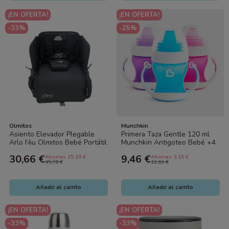
¡EN OFERTA!
¡EN OFERTA!
-33%
-25%
Olmitos
Munchkin
Asiento Elevador Plegable
Primera Taza Gentle 120 ml
Arlo Niu Olmitos Bebé Portátil
Munchkin Antigoteo Bebé +4
con Mochila
meses
30,66 €
9,46 €
Ahorras 15.10 €
Ahorras 3.15 €
45,76 €
12,61 €
Añadir al carrito
Añadir al carrito
¡EN OFERTA!
¡EN OFERTA!
-33%
-33%