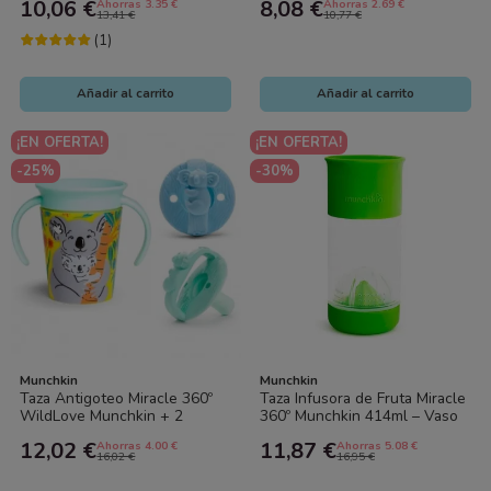
10,06 €
8,08 €
Ahorras 3.35 €
Ahorras 2.69 €
Bebé |...
Pajita | Sin...
13,41 €
10,77 €
(1)
Añadir al carrito
Añadir al carrito
¡EN OFERTA!
¡EN OFERTA!
-25%
-30%
Munchkin
Munchkin
Taza Antigoteo Miracle 360º
Taza Infusora de Fruta Miracle
WildLove Munchkin + 2
360º Munchkin 414ml – Vaso
Chupetes de Silicona Gratis |
Antigoteo Bebé con Infusor |...
12,02 €
11,87 €
Ahorras 4.00 €
Ahorras 5.08 €
Vaso...
16,02 €
16,95 €