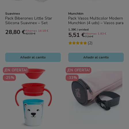
Suavinex
Munchkin
Pack Biberones Little Star
Pack Vasos Multicolor Modern
Silicona Suavinex – Set
Munchkin (4 uds) – Vasos para
Completo Anticólicos para
Bebé Resistentes y Sin BPA
1,38€ / unidad
28,80 €
Ahorras 14.18 €
Bebé
5,51 €
42,98 €
Ahorras 1.83 €
7,34 €
(2)
Añadir al carrito
Añadir al carrito
¡EN OFERTA!
¡EN OFERTA!
-25%
-33%