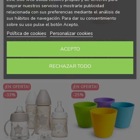
mejorar nuestros servicios y mostrarle publicidad
relacionada con sus preferencias mediante el análisis de
sus hábitos de navegación. Para dar su consentimiento
sobre su uso pulse el botón Acepto.
Política de cookies
Personalizar cookies
Munchkin
Munchkin
Taza Tropical Antigoteo
Vaso con Pajita de Silicona
Miracle 360º con Asas
Munchkin 120ml – Taza Bebé
ACEPTO
Munchkin 200ml – Vaso Bebé
Antigoteo Suave y Segura
10,09 €
14,90 €
Ahorras 3.37 €
Ahorras 4.97 €
Sin Derrames...
13,46 €
19,87 €
RECHAZAR TODO
Añadir al carrito
Añadir al carrito
¡EN OFERTA!
¡EN OFERTA!
-33%
-25%