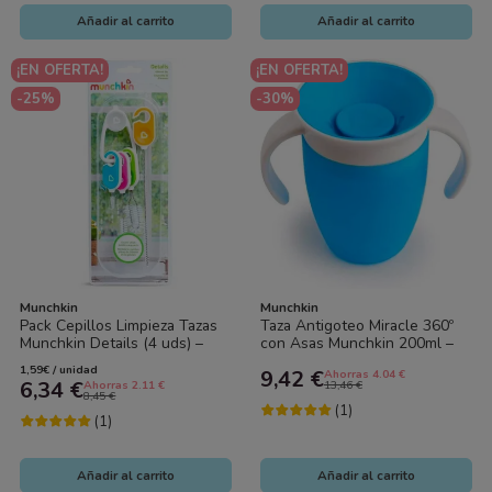
Añadir al carrito
Añadir al carrito
¡EN OFERTA!
¡EN OFERTA!
-25%
-30%
Munchkin
Munchkin
Pack Cepillos Limpieza Tazas
Taza Antigoteo Miracle 360º
Munchkin Details (4 uds) –
con Asas Munchkin 200ml –
Cepillos para Pajitas y...
Vaso de Aprendizaje para
1,59€ / unidad
9,42 €
Ahorras 4.04 €
Bebé Sin...
6,34 €
Ahorras 2.11 €
13,46 €
8,45 €
(1)
(1)
Añadir al carrito
Añadir al carrito