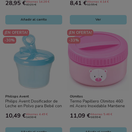
28,95 €
8,41 €
Ahorras 14.26 €
Ahorras 4.14 €
Bebé
43,21 €
12,55 €
Añadir al carrito
Ver
¡EN OFERTA!
¡EN OFERTA!
-30%
-33%
Philisps Avent
Olmitos
Philips Avent Dosificador de
Termo Papillero Olmitos 460
Leche en Polvo para Bebé con
ml Acero Inoxidable Mantiene
3 Compartimentos
Calor y Frío Bebé
10,49 €
11,09 €
Ahorras 4.49 €
Ahorras 5.46 €
14,98 €
16,55 €
Añadir al carrito
Añadir al carrito