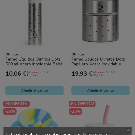
Olmitos
Olmitos
Termo Líquidos Olmitos Dots
Termo Sólidos Olmitos Dots
500 ml Acero Inoxidable Bebé
Papillero Acero Inoxidable
Térmico
Bebé
10,06 €
19,93 €
Ahorras 4.96 €
Ahorras 9.81 €
15,02 €
29,74 €
Añadir al carrito
Añadir al carrito
¡EN OFERTA!
¡EN OFERTA!
-25%
-25%
Este sitio web utiliza cookies propias y de terceros para