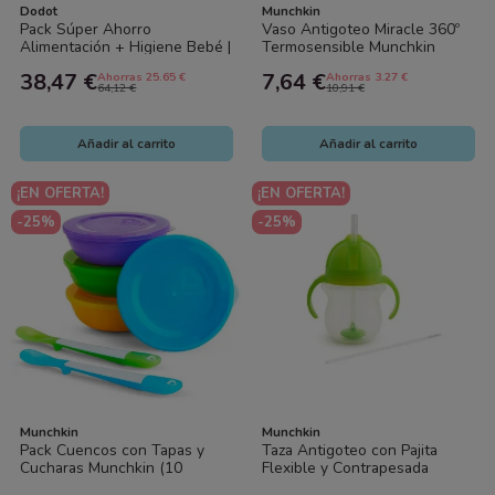
Dodot
Munchkin
Pack Súper Ahorro
Vaso Antigoteo Miracle 360º
Alimentación + Higiene Bebé |
Termosensible Munchkin
Vaso Antiderrame + Snack
265ml – Taza Bebé Sin
38,47 €
7,64 €
Ahorras 25.65 €
Ahorras 3.27 €
Cup + Mordedor...
Derrames con...
64,12 €
10,91 €
Añadir al carrito
Añadir al carrito
¡EN OFERTA!
¡EN OFERTA!
-25%
-25%
Munchkin
Munchkin
Pack Cuencos con Tapas y
Taza Antigoteo con Pajita
Cucharas Munchkin (10
Flexible y Contrapesada
piezas) – Recipientes para
Munchkin – Vaso Bebé con