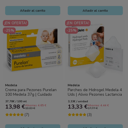
Añadir al carrito
Añadir al carrito
¡EN OFERTA!
¡EN OFERTA!
-25%
-25%
Medela
Medela
Crema para Pezones Purelan
Parches de Hidrogel Medela 4
100 Medela 37g | Cuidado
Uds | Alivio Pezones Lactancia
Lactancia Mamá
37,78€ / 100 ml
3,33€ / unidad
13,98 €
13,33 €
Ahorras 4.65 €
Ahorras 4.44 €
18,63 €
17,77 €
(7)
(3)