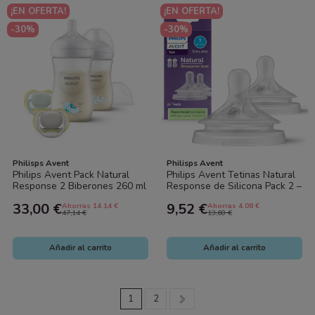
¡EN OFERTA!
¡EN OFERTA!
-30%
-30%
Philisps Avent
Philisps Avent
Philips Avent Pack Natural
Philips Avent Tetinas Natural
Response 2 Biberones 260 ml
Response de Silicona Pack 2 –
+ 2 Chupetes 0-6 Meses
Flujos Diferentes para Biberón
33,00 €
9,52 €
Ahorras 14.14 €
Ahorras 4.08 €
47,14 €
13,60 €
Añadir al carrito
Añadir al carrito
1
2