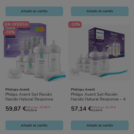
Añadir al carrito
Añadir al carrito
¡EN OFERTA!
-30%
-30%
Philisps Avent
Philisps Avent
Philips Avent Set Recién
Philips Avent Set Recién
Nacido Natural Response
Nacido Natural Response – 4
AirFree – 4 Biberones (2x125
Biberones (2x125 ml + 2x260
59,87 €
57,14 €
Ahorras 25.65 €
Ahorras 24.49 €
ml +...
ml)...
85,52 €
81,63 €
Añadir al carrito
Añadir al carrito