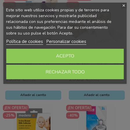
-30%
-25%
Este sitio web utiliza cookies propias y de terceros para
mejorar nuestros servicios y mostrarle publicidad
relacionada con sus preferencias mediante el análisis de
sus hábitos de navegación. Para dar su consentimiento
sobre su uso pulse el botón Acepto.
Política de cookies
Personalizar cookies
ACEPTO
Philisps Avent
Tigex
Pezoneras Philips Avent
Set de Maternidad Hospital
Silicona Talla S (15 mm) Pack
Tigex – Kit Completo
RECHAZAR TODO
2 Unidades, Protector
Postparto con Neceser
13,96 €
20,83 €
Ahorras 5.98 €
Ahorras 6.94 €
Lactancia...
19,94 €
27,77 €
Añadir al carrito
Añadir al carrito
¡EN OFERTA!
¡EN OFERTA!
-25%
-40%