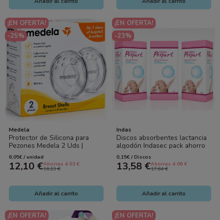
Añadir al carrito
Añadir al carrito
¡EN OFERTA!
¡EN OFERTA!
-25%
-23%
Medela
Indas
Protector de Silicona para
Discos absorbentes lactancia
Pezones Medela 2 Uds |
algodón Indasec pack ahorro
Lactancia Protección
3x30 | Protección y comodidad
6,05€ / unidad
0,15€ / Discos
12,10 €
13,58 €
Ahorras 4.03 €
Ahorras 4.06 €
16,13 €
17,64 €
Añadir al carrito
Añadir al carrito
¡EN OFERTA!
¡EN OFERTA!