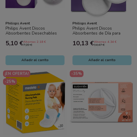
Philisps Avent
Philisps Avent
Philips Avent Discos
Philips Avent Discos
Absorbentes Desechables
Absorbentes de Día para
para Lactancia 24 uds
Lactancia 60 uds
5,10 €
10,13 €
Ahorras 2.18 €
Ahorras 4.34 €
7,28 €
14,47 €
Añadir al carrito
Añadir al carrito
¡EN OFERTA!
-35%
-25%