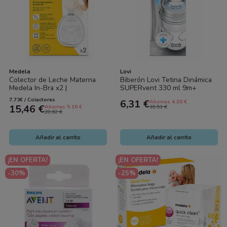
Medela
Lovi
Colector de Leche Materna
Biberón Lovi Tetina Dinámica
Medela In-Bra x2 |
SUPERvent 330 ml 9m+
Reutilizable, Antiderrames y
Silicona Anticólicos
7,73€ / Colectores
6,31 €
Ahorras 4.20 €
Sin BPA (30 ml)
15,46 €
Ahorras 5.16 €
10,51 €
20,62 €
Añadir al carrito
Añadir al carrito
¡EN OFERTA!
¡EN OFERTA!
-30%
-25%