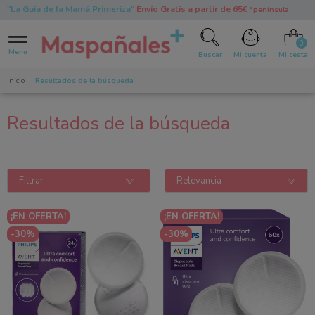
"La Guía de la Mamá Primeriza"
Envío Gratis a partir de 65€
*península
0
Menu
Buscar
Mi cuenta
Mi cesta
Inicio
Resultados de la búsqueda
Resultados de la búsqueda
Filtrar
Relevancia
¡EN OFERTA!
¡EN OFERTA!
-30%
-30%