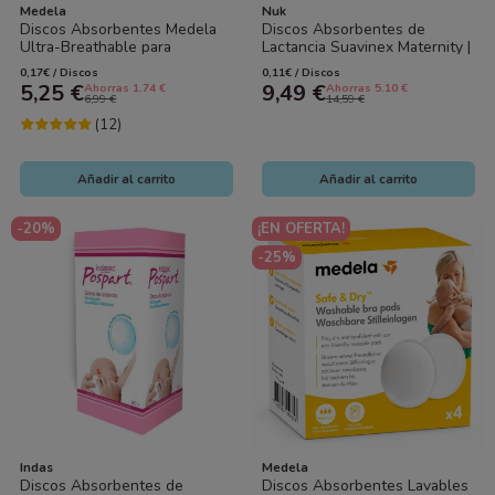
Medela
Nuk
Discos Absorbentes Medela
Discos Absorbentes de
Ultra-Breathable para
Lactancia Suavinex Maternity |
Lactancia 30 Unidades |
90 Unidades (60 + 30 Gratis)
0,17€ / Discos
0,11€ / Discos
Ultrafinos,...
5,25 €
9,49 €
Ahorras 1.74 €
Ahorras 5.10 €
6,99 €
14,59 €
(12)
Añadir al carrito
Añadir al carrito
-20%
¡EN OFERTA!
-25%
Indas
Medela
Discos Absorbentes de
Discos Absorbentes Lavables