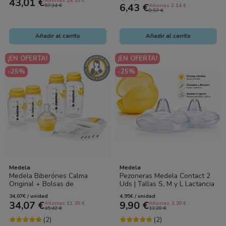
43,01 €
Ahorras 14.33 €
Ultrafinos,...
6,43 €
57,34 €
Ahorras 2.14 €
8,57 €
Añadir al carrito
Añadir al carrito
¡EN OFERTA!
¡EN OFERTA!
-25%
-25%
Medela
Medela
Medela Biberónes Calma
Pezoneras Medela Contact 2
Original + Bolsas de
Uds | Tallas S, M y L Lactancia
Conservación | Set Completo
34,07€ / unidad
4,95€ / unidad
de Lactancia
34,07 €
9,90 €
Ahorras 11.35 €
Ahorras 3.30 €
45,42 €
13,20 €
(2)
(2)