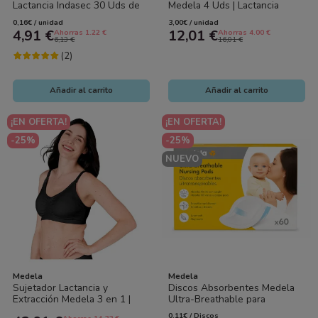
Lactancia Indasec 30 Uds de
Medela 4 Uds | Lactancia
Algodón | Alta Absorción,
Reutilizables
0,16€ / unidad
3,00€ / unidad
Protección...
4,91 €
12,01 €
Ahorras 1.22 €
Ahorras 4.00 €
6,13 €
16,01 €
(2)
Añadir al carrito
Añadir al carrito
¡EN OFERTA!
¡EN OFERTA!
-25%
-25%
NUEVO
Medela
Medela
Sujetador Lactancia y
Discos Absorbentes Medela
Extracción Medela 3 en 1 |
Ultra-Breathable para
Manos Libres
Lactancia 60 Unidades |
0,11€ / Discos