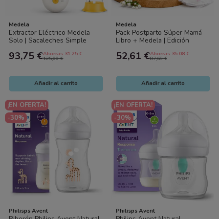
Medela
Medela
Extractor Eléctrico Medela
Pack Postparto Súper Mamá –
Solo | Sacaleches Simple
Libro + Medela | Edición
Portátil
Especial
93,75 €
52,61 €
Ahorras 31.25 €
Ahorras 35.08 €
125,00 €
87,69 €
Añadir al carrito
Añadir al carrito
¡EN OFERTA!
¡EN OFERTA!
-30%
-30%
Philisps Avent
Philisps Avent
Biberón Philips Avent Natural
Philips Avent Natural