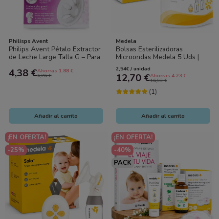
Philisps Avent
Medela
Philips Avent Pétalo Extractor
Bolsas Esterilizadoras
de Leche Large Talla G – Para
Microondas Medela 5 Uds |
Pezones Grandes
Esterilización Rápida
2,54€ / unidad
4,38 €
Ahorras 1.88 €
12,70 €
6,26 €
Ahorras 4.23 €
16,93 €
(1)
Añadir al carrito
Añadir al carrito
¡EN OFERTA!
¡EN OFERTA!
-25%
-40%
PACK