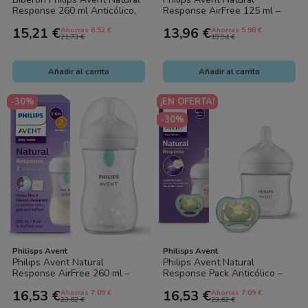
Response 260 ml Anticólico,
Response AirFree 125 ml –
Flujo Natural, Sin BPA –...
Biberón Anticólico, Flujo
15,21 €
13,96 €
Ahorras 6.52 €
Ahorras 5.98 €
Natural (0-3...
21,73 €
19,94 €
Añadir al carrito
Añadir al carrito
-30%
¡EN OFERTA!
-30%
Philisps Avent
Philisps Avent
Philips Avent Natural
Philips Avent Natural
Response AirFree 260 ml –
Response Pack Anticólico –
Biberón Anticólico, Flujo
Biberón 125 ml Flujo Natural,
16,53 €
16,53 €
Ahorras 7.09 €
Ahorras 7.09 €
Natural, Sin...
Sin BPA...
23,62 €
23,62 €