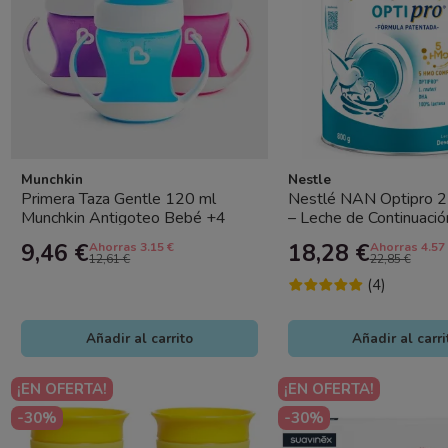
Munchkin
Nestle
Primera Taza Gentle 120 ml
Nestlé NAN Optipro 2
Munchkin Antigoteo Bebé +4
– Leche de Continuació
meses
Bebés Desde los 6 Mes
9,46 €
18,28 €
Ahorras 3.15 €
Ahorras 4.57
12,61 €
22,85 €
(4)
Añadir al carrito
Añadir al carri
¡EN OFERTA!
¡EN OFERTA!
-30%
-30%