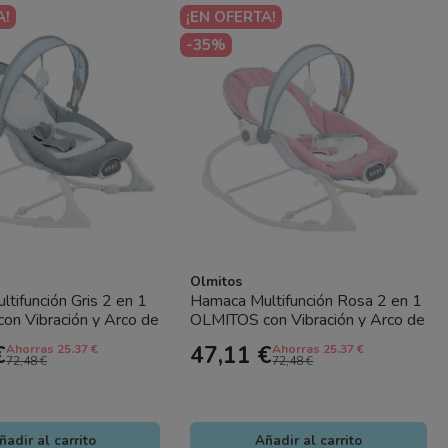
A!
¡EN OFERTA!
-35%
Olmitos
tifunción Gris 2 en 1
Hamaca Multifunción Rosa 2 en 1
n Vibración y Arco de
OLMITOS con Vibración y Arco de
nfort y...
Juegos – Confort y...
€
47,11 €
Ahorras 25.37 €
Ahorras 25.37 €
72,48 €
72,48 €
ñadir al carrito
Añadir al carrito