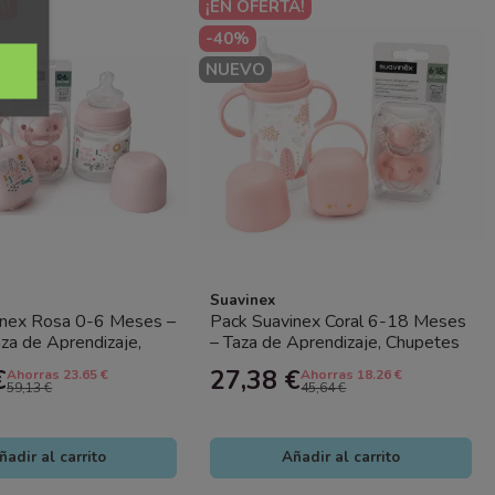
A!
¡EN OFERTA!
-40%
NUEVO
Suavinex
inex Rosa 0-6 Meses –
Pack Suavinex Coral 6-18 Meses
aza de Aprendizaje,
– Taza de Aprendizaje, Chupetes
y Portachupetes
SX Pro y Portachupetes
€
27,38 €
Ahorras 23.65 €
Ahorras 18.26 €
59,13 €
45,64 €
ñadir al carrito
Añadir al carrito