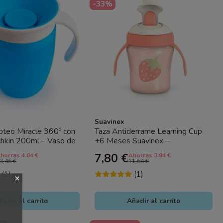
-33%
Suavinex
oteo Miracle 360º con
Taza Antiderrame Learning Cup
hkin 200ml – Vaso de
+6 Meses Suavinex –
 para Bebé Sin...
Aprendizaje Seguro para Bebés
7,80 €
horras 4.04 €
Ahorras 3.84 €
3,46 €
11,64 €
(1)
(1)
ñadir al carrito
Añadir al carrito