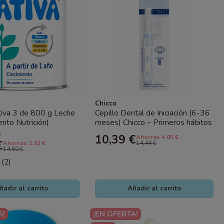
Chicco
iva 3 de 800 g Leche
Cepillo Dental de Iniciación (6-36
ento Nutrición|
meses) Chicco – Primeros hábitos
para tu Bebé +12
de higiene bucal...
r
10,39 €
Ahorras 4.05 €
€
Ahorras 2.92 €
14,44 €
14,60 €
(2)
ñadir al carrito
Añadir al carrito
A!
¡EN OFERTA!