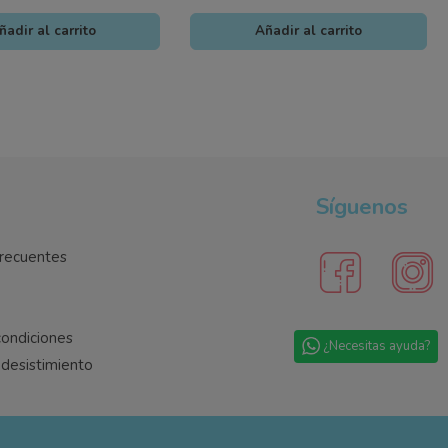
ñadir al carrito
Añadir al carrito
Síguenos
recuentes
condiciones
¿Necesitas ayuda?
desistimiento