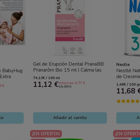
Gel de Erupción Dental PranaBB
Nestle
Pranarôm Bio 15 ml | Calma las
x BabyHug
Nestlé Nat
Encías del Bebé desde los...
Extra
de Crecimi
74,13€ / 100 ml
ra Bebé...
Completa 
11,12 €
Ahorras 4.77 €
1,46€ / 100 g
8 €
15,89 €
meses
11,68 
to
Añadir al carrito
A
¡EN OFERTA!
¡EN OFERT