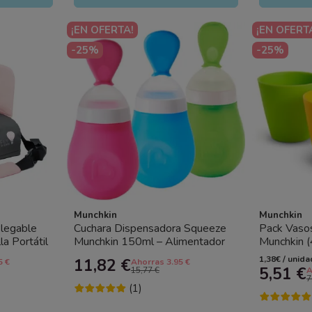
¡EN OFERTA!
¡EN OFERT
-25%
-25%
Munchkin
Munchkin
Plegable
Cuchara Dispensadora Squeeze
Pack Vasos
la Portátil
Munchkin 150ml – Alimentador
Munchkin (
para Bebé | Antigoteo y Fácil...
Bebé Resi
1,38€ / unida
11,82 €
5 €
Ahorras 3.95 €
5,51 €
15,77 €
A
7
(1)