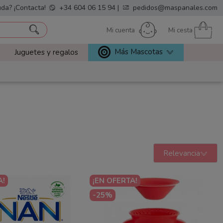
da? ¡Contacta!
+34 604 06 15 94
|
pedidos@maspanales.com
Mi cuenta
Mi cesta
Más Mascotas
Juguetes y regalos
Relevancia
A!
¡EN OFERTA!
-25%