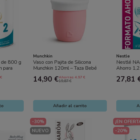
Munchkin
Nestle
 de 800 g
Vaso con Pajita de Silicona
Nestlé NA
n para
Munchkin 120ml – Taza Bebé
Ahorro 1,2
es con...
Antigoteo Suave y Segura
Continuaci
14,90 €
27,81 
 €
Ahorras 4.97 €
19,87 €
to
Añadir al carrito
A
-30%
¡EN OFERT
NUEVO
-20%