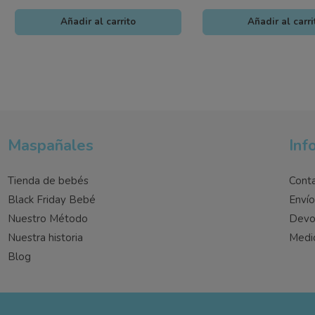
Añadir al carrito
Añadir al carri
Maspañales
Inf
Tienda de bebés
Cont
Black Friday Bebé
Enví
Nuestro Método
Devo
Nuestra historia
Medi
Blog