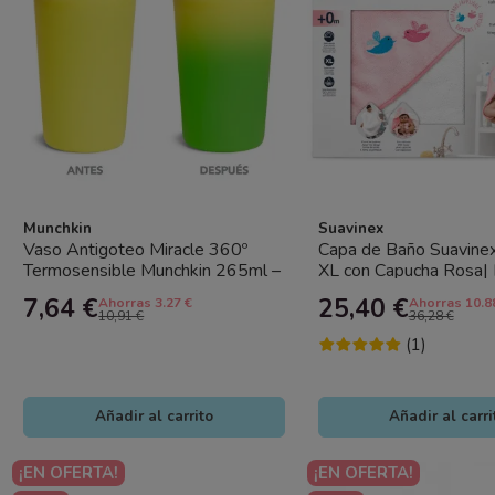
Munchkin
Suavinex
Vaso Antigoteo Miracle 360º
Capa de Baño Suavine
Termosensible Munchkin 265ml –
XL con Capucha Rosa| 
Taza Bebé Sin Derrames con...
Suave y Absorbente pa
7,64 €
25,40 €
Ahorras 3.27 €
Ahorras 10.8
10,91 €
36,28 €
(1)
Añadir al carrito
Añadir al carri
¡EN OFERTA!
¡EN OFERTA!