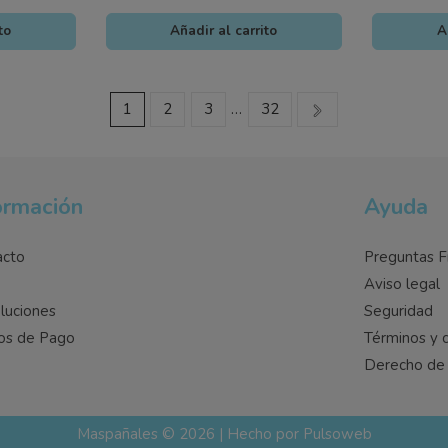
to
Añadir al carrito
A
1
2
3
…
32
ormación
Ayuda
acto
Preguntas F
o
Aviso legal
luciones
Seguridad
os de Pago
Términos y 
Derecho de 
Maspañales ©
2026
| Hecho por Pulsoweb