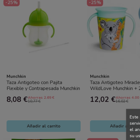
-25%
-25%
Munchkin
Munchkin
Taza Antigoteo con Pajita
Taza Antigoteo Miracl
Flexible y Contrapesada Munchkin
WildLove Munchkin + 
– Vaso Bebé con Pajita | Sin...
de Silicona Gratis | Vaso
8,08 €
12,02 €
Ahorras 2.69 €
Ahorras 4.00
10,77 €
16,02 €
Este 
servi
Añadir al carrito
Añadir al carri
el an
su us