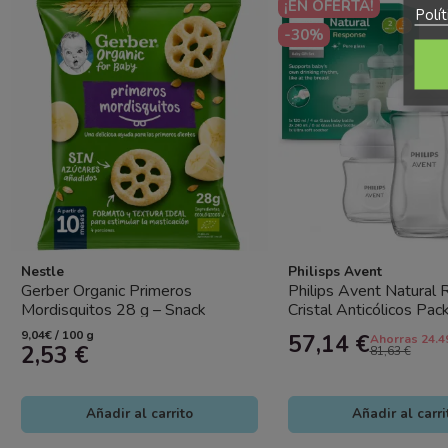
¡EN OFERTA!
Polí
-30%
Nestle
Philisps Avent
Gerber Organic Primeros
Philips Avent Natural
Mordisquitos 28 g – Snack
Cristal Anticólicos Pa
Ecológico Desde 10 Meses
– 3 Biberones (120 ml..
9,04€ / 100 g
57,14 €
Ahorras 24.4
2,53 €
81,63 €
Añadir al carrito
Añadir al carri