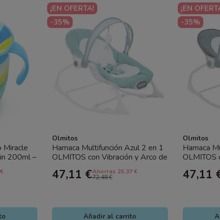
¡EN OFERTA!
¡EN OFERT
-35%
-35%
Olmitos
Olmitos
o Miracle
Hamaca Multifunción Azul 2 en 1
Hamaca Mul
in 200ml –
OLMITOS con Vibración y Arco de
OLMITOS co
s...
Juegos – Confort y...
Juegos – Co
47,11 €
47,11 
 €
Ahorras 25.37 €
72,48 €
to
Añadir al carrito
A