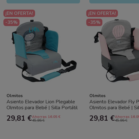
¡EN OFERTA!
¡EN OFERTA!
-35%
-35%
Olmitos
Olmitos
Asiento Elevador Lion Plegable
Asiento Elevador Fly 
Olmitos para Bebé | Silla Portátil
Olmitos para Bebé | Sil
con Arnés y Bolsillo
con Arnés y Bolsillo
29,81 €
29,81 €
Ahorras 16.05 €
Ahorras 16.0
45,86 €
45,86 €