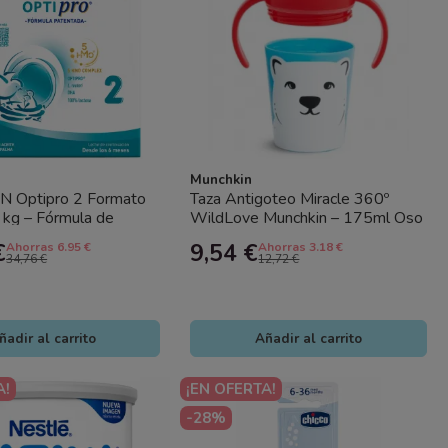
Munchkin
N Optipro 2 Formato
Taza Antigoteo Miracle 360º
 kg – Fórmula de
WildLove Munchkin – 175ml Oso
ón para Bebés Desde...
Polar | Vaso de Aprendizaje...
€
9,54 €
Ahorras 6.95 €
Ahorras 3.18 €
34,76 €
12,72 €
ñadir al carrito
Añadir al carrito
A!
¡EN OFERTA!
-28%