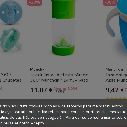
-30%
-30%
Munchkin
Munchkin
e 360º
Taza Infusora de Fruta Miracle
Taza Antig
2 Chupetes
360º Munchkin 414ml – Vaso
Asas Munc
...
Antigoteo Bebé con Infusor |...
Aprendizaje
11,87 €
9,42 €
 €
Ahorras 5.08 €
A
16,95 €
1
sitio web utiliza cookies propias y de terceros para mejorar nuestros
cios y mostrarle publicidad relacionada con sus preferencias mediante
to
Añadir al carrito
A
álisis de sus hábitos de navegación. Para dar su consentimiento sobre
o pulse el botón Acepto.