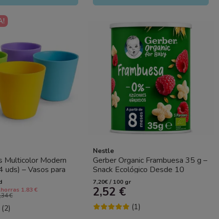
A!
Nestle
 Multicolor Modern
Gerber Organic Frambuesa 35 g –
4 uds) – Vasos para
Snack Ecológico Desde 10
stentes y Sin BPA
Meses
d
7,20€ / 100 gr
2,52 €
horras 1.83 €
,34 €
(1)
(2)