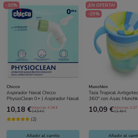
-30%
¡EN OFERTA!
-25%
Chicco
Munchkin
Aspirador Nasal Chicco
Taza Tropical Antigote
PhysioClean 0+ | Aspirador Nasal
360º con Asas Munchk
para Bebés y Recién Nacidos
Vaso Bebé Sin Derrame
10,18 €
10,09 €
Ahorras 4.36 €
Ahorras 3.37
14,54 €
13,46 €
(2)
Añadir al carrito
Añadir al carri