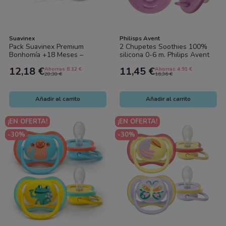
Suavinex
Philisps Avent
Pack Suavinex Premium
2 Chupetes Soothies 100%
Bonhomía +18 Meses –
silicona 0-6 m. Philips Avent
Chupete Fisiológico SX Pro y
12,18 €
11,45 €
Ahorras 8.12 €
Ahorras 4.91 €
Broche Pinza...
20,30 €
16,36 €
Añadir al carrito
Añadir al carrito
¡EN OFERTA!
¡EN OFERTA!
-30%
-30%