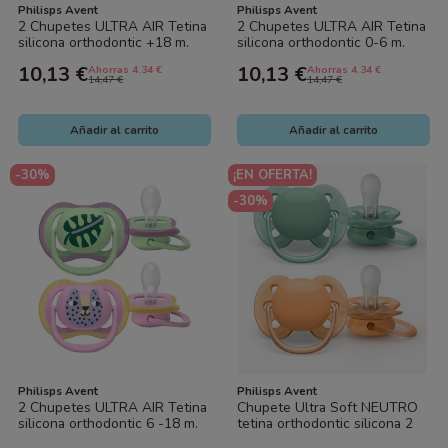
Philisps Avent
Philisps Avent
2 Chupetes ULTRA AIR Tetina
2 Chupetes ULTRA AIR Tetina
silicona orthodontic +18 m.
silicona orthodontic 0-6 m.
Philips Avent
Philips Avent
10,13 €
10,13 €
Ahorras 4.34 €
Ahorras 4.34 €
14,47 €
14,47 €
Añadir al carrito
Añadir al carrito
-30%
¡EN OFERTA!
-30%
Philisps Avent
Philisps Avent
2 Chupetes ULTRA AIR Tetina
Chupete Ultra Soft NEUTRO
silicona orthodontic 6 -18 m.
tetina orthodontic silicona 2
Philips Avent
uds (0-6 meses). Philips