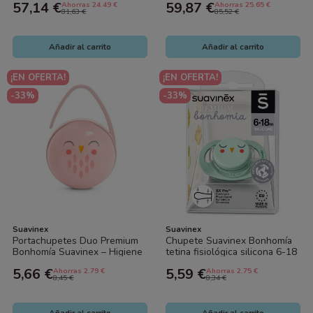
57,14 €
59,87 €
Ahorras 24.49 €
Ahorras 25.65 €
ml)...
ml +...
81,63 €
85,52 €
Añadir al carrito
Añadir al carrito
¡EN OFERTA!
¡EN OFERTA!
-33%
-33%
Suavinex
Suavinex
Portachupetes Duo Premium
Chupete Suavinex Bonhomía
Bonhomía Suavinex – Higiene
tetina fisiológica silicona 6-18
y Estilo para Bebés
meses SX Pro | Chupete
5,66 €
5,59 €
Ahorras 2.79 €
Ahorras 2.75 €
bebé...
8,45 €
8,34 €