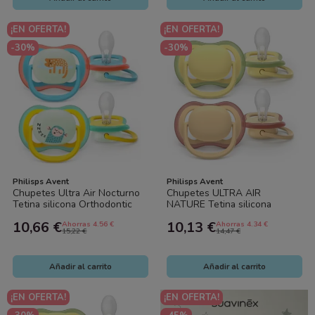
¡EN OFERTA!
¡EN OFERTA!
-30%
-30%
Philisps Avent
Philisps Avent
Chupetes Ultra Air Nocturno
Chupetes ULTRA AIR
Tetina silicona Orthodontic
NATURE Tetina silicona
+18 m, 2 uds. Philips Avent
orthodontic 0-6 m. Philips
10,66 €
10,13 €
Ahorras 4.56 €
Ahorras 4.34 €
Avent
15,22 €
14,47 €
Añadir al carrito
Añadir al carrito
¡EN OFERTA!
¡EN OFERTA!