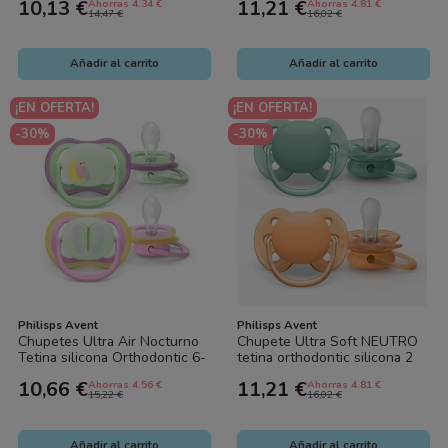
10,13 €
11,21 €
Ahorras 4.34 €
Ahorras 4.81 €
Avent
14,47 €
16,02 €
Añadir al carrito
Añadir al carrito
¡EN OFERTA!
¡EN OFERTA!
-30%
-30%
Philisps Avent
Philisps Avent
Chupetes Ultra Air Nocturno
Chupete Ultra Soft NEUTRO
Tetina silicona Orthodontic 6-
tetina orthodontic silicona 2
18 m, 2 uds. Philips Avent
uds (6-18 meses). Philips
10,66 €
11,21 €
Ahorras 4.56 €
Ahorras 4.81 €
Avent
15,22 €
16,02 €
Añadir al carrito
Añadir al carrito