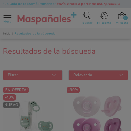
"La Guía de la Mamá Primeriza"
Envío Gratis a partir de 65€
*península
0
Menu
Buscar
Mi cuenta
Mi cesta
Inicio
Resultados de la búsqueda
Resultados de la búsqueda
Filtrar
Relevancia
¡EN OFERTA!
-30%
-40%
NUEVO