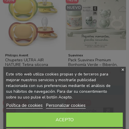
-30%
-45%
NUEVO
Philisps Avent
Suavinex
Chupetes ULTRA AIR
Pack Suavinex Premium
NATURE Tetina silicona
Bonhomía Verde – Biberón,
orthodontic +18 m. Philips
Chupetes, Broche y Mordedor
10,13 €
32,37 €
Ahorras 4.34 €
Ahorras 26.48 €
Avent
para Bebé...
Este sitio web utiliza cookies propias y de terceros para
14,47 €
58,85 €
mejorar nuestros servicios y mostrarle publicidad
relacionada con sus preferencias mediante el análisis de
Añadir al carrito
Añadir al carrito
sus hábitos de navegación. Para dar su consentimiento
sobre su uso pulse el botón Acepto.
¡EN OFERTA!
¡EN OFERTA!
Política de cookies
Personalizar cookies
-30%
-15%
ACEPTO