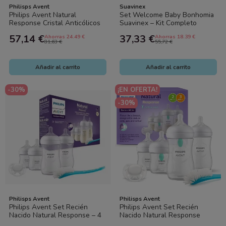
Philisps Avent
Suavinex
Philips Avent Natural
Set Welcome Baby Bonhomia
Response Cristal Anticólicos
Suavinex – Kit Completo
Pack Completo – 3 Biberones
Recién Nacido con Biberones,
57,14 €
37,33 €
Ahorras 24.49 €
Ahorras 18.39 €
(120 ml...
Chupete...
81,63 €
55,72 €
Añadir al carrito
Añadir al carrito
-30%
¡EN OFERTA!
-30%
Philisps Avent
Philisps Avent
Philips Avent Set Recién
Philips Avent Set Recién
Nacido Natural Response – 4
Nacido Natural Response
Biberones (2x125 ml + 2x260
AirFree – 4 Biberones (2x125