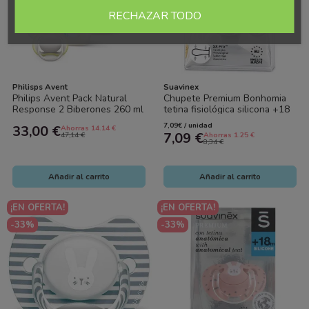
RECHAZAR TODO
Philisps Avent
Suavinex
Philips Avent Pack Natural
Chupete Premium Bonhomia
Response 2 Biberones 260 ml
tetina fisiológica silicona +18
+ 2 Chupetes 0-6 Meses
meses . Suavinex
7,09€ / unidad
33,00 €
Ahorras 14.14 €
7,09 €
47,14 €
Ahorras 1.25 €
8,34 €
Añadir al carrito
Añadir al carrito
¡EN OFERTA!
¡EN OFERTA!
-33%
-33%