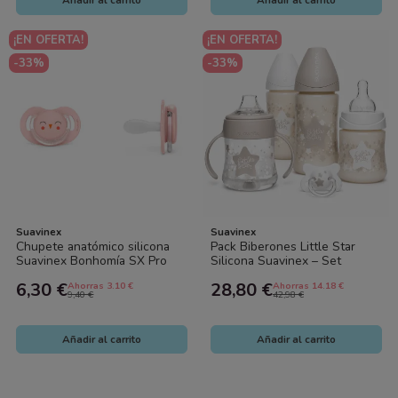
Añadir al carrito
Añadir al carrito
¡EN OFERTA!
¡EN OFERTA!
-33%
-33%
Suavinex
Suavinex
Chupete anatómico silicona
Pack Biberones Little Star
Suavinex Bonhomía SX Pro
Silicona Suavinex – Set
+18 meses | Chupete bebé
Completo Anticólicos para
6,30 €
28,80 €
Ahorras 3.10 €
Ahorras 14.18 €
respetuoso...
Bebé
9,40 €
42,98 €
Añadir al carrito
Añadir al carrito