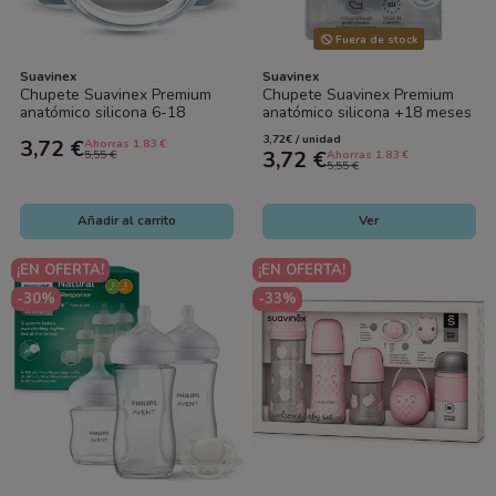
Fuera de stock
Suavinex
Suavinex
Chupete Suavinex Premium
Chupete Suavinex Premium
anatómico silicona 6-18
anatómico silicona +18 meses
meses | Chupete bebé
| Chupete bebé ortodóntico
3,72€ / unidad
3,72 €
Ahorras 1.83 €
ortodóntico
3,72 €
5,55 €
Ahorras 1.83 €
5,55 €
Añadir al carrito
Ver
¡EN OFERTA!
¡EN OFERTA!
-30%
-33%