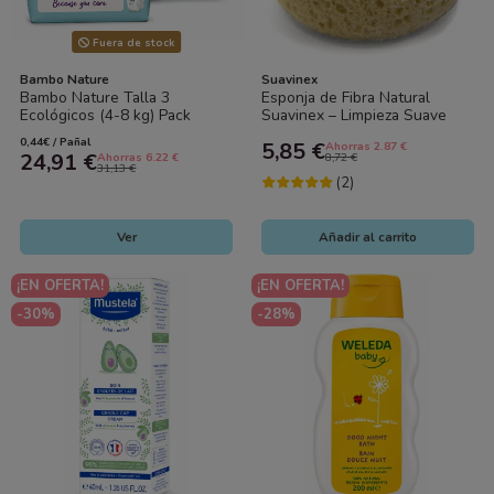
Fuera de stock
Bambo Nature
Suavinex
Bambo Nature Talla 3
Esponja de Fibra Natural
Ecológicos (4-8 kg) Pack
Suavinex – Limpieza Suave
Ahorro 56 Pañales (2x28) –
para la Piel del Bebé
0,44€ / Pañal
5,85 €
Ahorras 2.87 €
Cuidado...
24,91 €
Ahorras 6.22 €
8,72 €
31,13 €
(2)
Ver
Añadir al carrito
¡EN OFERTA!
¡EN OFERTA!
-30%
-28%