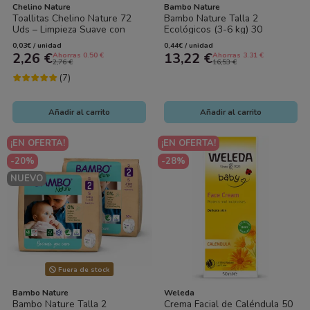
Chelino Nature
Bambo Nature
Toallitas Chelino Nature 72
Bambo Nature Talla 2
Uds – Limpieza Suave con
Ecológicos (3-6 kg) 30
Cuidado Natural para el Bebé
Pañales – Cuidado Natural
0,03€ / unidad
0,44€ / unidad
Premium para la...
2,26 €
13,22 €
Ahorras 0.50 €
Ahorras 3.31 €
2,76 €
16,53 €
(7)
Añadir al carrito
Añadir al carrito
¡EN OFERTA!
¡EN OFERTA!
-20%
-28%
NUEVO
Fuera de stock
Bambo Nature
Weleda
Bambo Nature Talla 2
Crema Facial de Caléndula 50