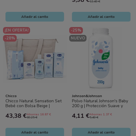
12,48 €
Añadir al carrito
Añadir al carrito
¡EN OFERTA!
-25%
-28%
NUEVO
Chicco
Johnson&Johnson
Chicco Natural Sensation Set
Polvo Natural Johnson's Baby
Bebé con Bolsa Beige |
200 g | Protección Suave y
Higiene e Hidratación Recién
Frescura para la Delicada
43,38 €
4,11 €
Ahorras 16.87 €
Ahorras 1.37 €
Nacido
Piel...
60,25 €
5,48 €
Añadir al carrito
Añadir al carrito