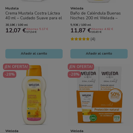
Mustela
Weleda
Crema Mustela Costra Láctea
Baño de Caléndula Buenas
40 ml – Cuidado Suave para el
Noches 200 ml Weleda –
Cuero Cabelludo del Bebé
Rutina Relajante para Bebé
30,18€ / 100 ml
5,93€ / 100 ml
12,07 €
11,87 €
Ahorras 5.17 €
Ahorras 4.62 €
17,24 €
16,49 €
(4)
Añadir al carrito
Añadir al carrito
¡EN OFERTA!
¡EN OFERTA!
-28%
-28%
Weleda
Weleda