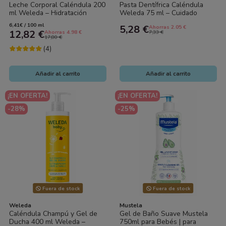
Leche Corporal Caléndula 200
Pasta Dentífrica Caléndula
ml Weleda – Hidratación
Weleda 75 ml – Cuidado
Suave para la Piel del Bebé
Bucal Natural sin Flúor para
6,41€ / 100 ml
5,28 €
Ahorras 2.05 €
toda la...
12,82 €
Ahorras 4.98 €
7,33 €
17,80 €
(4)
Añadir al carrito
Añadir al carrito
¡EN OFERTA!
¡EN OFERTA!
-28%
-25%
Fuera de stock
Fuera de stock
Weleda
Mustela
Caléndula Champú y Gel de
Gel de Baño Suave Mustela
Ducha 400 ml Weleda –
750ml para Bebés | para