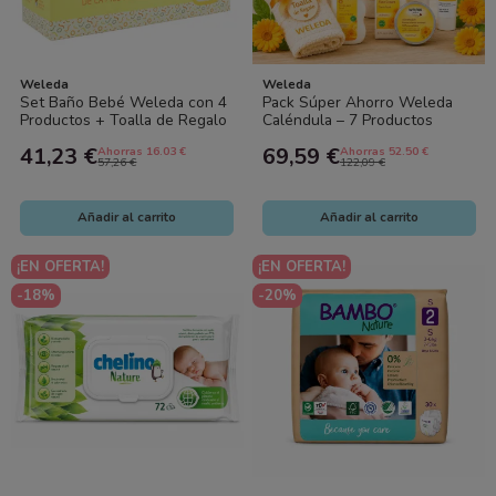
Weleda
Weleda
Set Baño Bebé Weleda con 4
Pack Súper Ahorro Weleda
Productos + Toalla de Regalo
Caléndula – 7 Productos
– Cuidado Natural Completo
Naturales para el Cuidado de
41,23 €
69,59 €
Ahorras 16.03 €
Ahorras 52.50 €
la Piel...
57,26 €
122,09 €
Añadir al carrito
Añadir al carrito
¡EN OFERTA!
¡EN OFERTA!
-18%
-20%