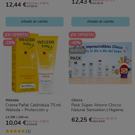
12,43 €
Ahorras 6.70 €
para Bebé
12,44 €
Ahorras 4.84 €
19,13 €
17,28 €
Añadir al carrito
Añadir al carrito
¡EN OFERTA!
¡EN OFERTA!
-28%
-40%
NUEVO
PACK
Weleda
Chicco
Crema Pañal Caléndula 75 ml
Pack Súper Ahorro Chicco
Weleda – Protección y
Natural Sensation | Higiene,
Cuidado Natural del Bebé
Cuidado y Diversión para
13,39€ / 100 ml
62,25 €
Ahorras 41.51 €
Bebé
10,04 €
Ahorras 3.90 €
103,76 €
13,94 €
(1)