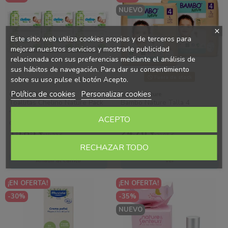
NUEVO
Este sitio web utiliza cookies propias y de terceros para
mejorar nuestros servicios y mostrarle publicidad
relacionada con sus preferencias mediante el análisis de
sus hábitos de navegación. Para dar su consentimiento
Fuera de stock
sobre su uso pulse el botón Acepto.
Política de cookies
Personalizar cookies
Chelino Nature
Bambo Nature
Toallitas Chelino Nature Pack
Bambo Nature Talla 4
432 Uds (6x72) – Limpieza
Ecológicos (7-12 kg) Pack
ACEPTO
Suave con Cuidado Natural
Ahorro 48 Pañales (2x24) –
0,04€ / Toallita
1,03€ / Pañal
Cuidado...
15,85 €
24,76 €
Ahorras 3.47 €
Ahorras 6.19 €
19,32 €
30,95 €
RECHAZAR TODO
Añadir al carrito
Ver
¡EN OFERTA!
¡EN OFERTA!
-30%
-35%
NUEVO