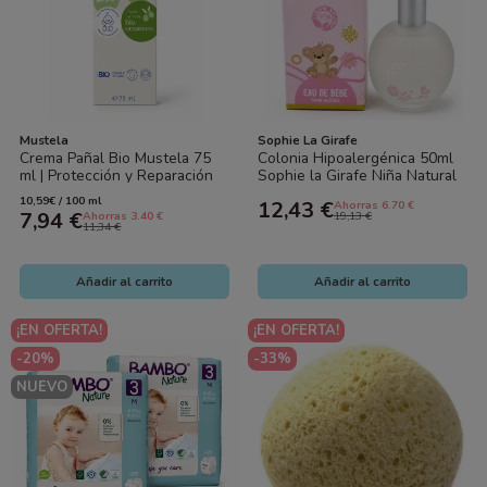
Mustela
Sophie La Girafe
Crema Pañal Bio Mustela 75
Colonia Hipoalergénica 50ml
ml | Protección y Reparación
Sophie la Girafe Niña Natural
Natural para Bebés
10,59€ / 100 ml
12,43 €
Ahorras 6.70 €
7,94 €
Ahorras 3.40 €
19,13 €
11,34 €
Añadir al carrito
Añadir al carrito
¡EN OFERTA!
¡EN OFERTA!
-20%
-33%
NUEVO