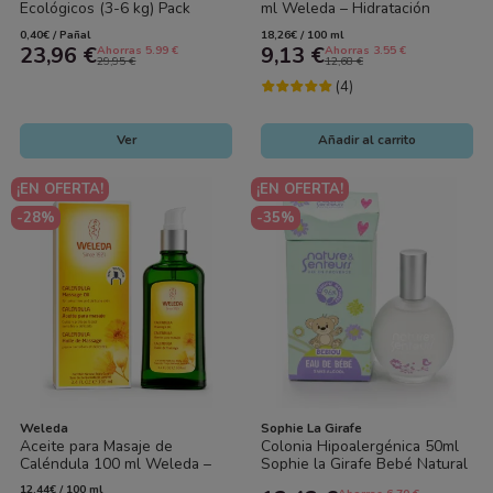
Ecológicos (3-6 kg) Pack
ml Weleda – Hidratación
Ahorro 60 Pañales (2x30) –
Natural para la Piel Delicada
0,40€ / Pañal
18,26€ / 100 ml
Cuidado...
del...
23,96 €
9,13 €
Ahorras 5.99 €
Ahorras 3.55 €
29,95 €
12,68 €
(4)
Ver
Añadir al carrito
¡EN OFERTA!
¡EN OFERTA!
-28%
-35%
Weleda
Sophie La Girafe
Aceite para Masaje de
Colonia Hipoalergénica 50ml
Caléndula 100 ml Weleda –
Sophie la Girafe Bebé Natural
Relajación y Cuidado Natural
12,44€ / 100 ml