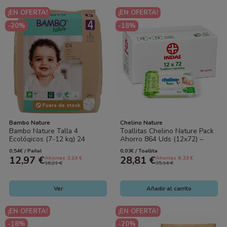
¡EN OFERTA!
¡EN OFERTA!
-20%
-18%
Fuera de stock
Bambo Nature
Chelino Nature
Bambo Nature Talla 4
Toallitas Chelino Nature Pack
Ecológicos (7-12 kg) 24
Ahorro 864 Uds (12x72) –
Pañales – Cuidado Natural
Limpieza Suave con Cuidado
0,54€ / Pañal
0,03€ / Toallita
Premium y...
Natural
12,97 €
28,81 €
Ahorras 3.24 €
Ahorras 6.33 €
16,21 €
35,14 €
Ver
Añadir al carrito
¡EN OFERTA!
¡EN OFERTA!
-18%
-20%