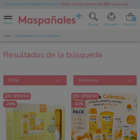
"La Guía de la Mamá Primeriza"
Envío Gratis a partir de 65€
*península
0
Menu
Buscar
Mi cuenta
Mi cesta
Inicio
Resultados de la búsqueda
Resultados de la búsqueda
Filtrar
Relevancia
¡EN OFERTA!
¡EN OFERTA!
-28%
-43%
PACK