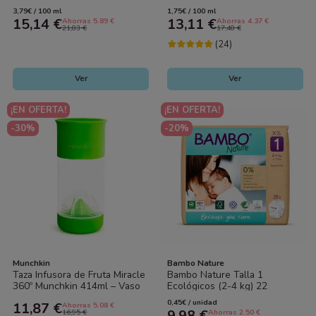
Limpieza Suave para Bebé y
Cuerpo y Cabello del Bebé
3,79€ / 100 ml
1,75€ / 100 ml
Formato Ahorro
15,14 €
13,11 €
Ahorras 5.89 €
Ahorras 4.37 €
21,03 €
17,48 €
(24)
Ver
Ver
¡EN OFERTA!
¡EN OFERTA!
-30%
-20%
Munchkin
Bambo Nature
Taza Infusora de Fruta Miracle
Bambo Nature Talla 1
360º Munchkin 414ml – Vaso
Ecológicos (2-4 kg) 22
Antigoteo Bebé con Infusor |...
Pañales – Cuidado Natural
0,45€ / unidad
11,87 €
Ahorras 5.08 €
Premium para...
9,98 €
16,95 €
Ahorras 2.50 €