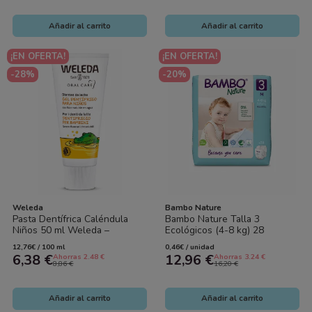
Añadir al carrito
Añadir al carrito
¡EN OFERTA!
¡EN OFERTA!
-28%
-20%
Weleda
Bambo Nature
Pasta Dentífrica Caléndula
Bambo Nature Talla 3
Niños 50 ml Weleda –
Ecológicos (4-8 kg) 28
Cuidado Bucal Natural sin
Pañales – Cuidado Natural
12,76€ / 100 ml
0,46€ / unidad
Flúor
Premium y Máxima...
6,38 €
12,96 €
Ahorras 2.48 €
Ahorras 3.24 €
8,86 €
16,20 €
Añadir al carrito
Añadir al carrito