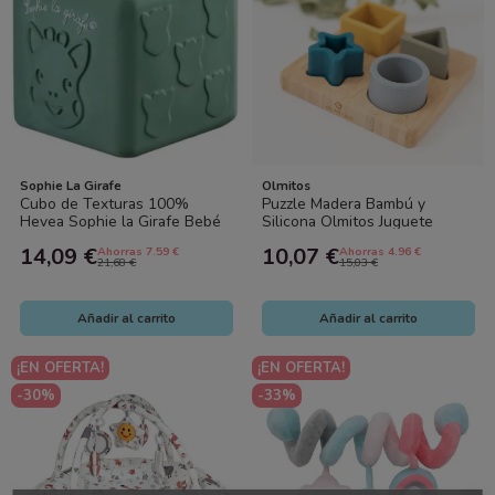
Sophie La Girafe
Olmitos
Cubo de Texturas 100%
Puzzle Madera Bambú y
Hevea Sophie la Girafe Bebé
Silicona Olmitos Juguete
Sensorial
Educativo Bebé
14,09 €
10,07 €
Ahorras 7.59 €
Ahorras 4.96 €
21,68 €
15,03 €
Añadir al carrito
Añadir al carrito
¡EN OFERTA!
¡EN OFERTA!
-30%
-33%