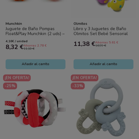
Munchkin
Olmitos
Juguete de Baño Pompas
Libro y 3 Juguetes de Baño
Float&Play Munchkin (2 uds) –
Olmitos Set Bebé Sensorial
Juguetes Acuáticos
4,16€ / unidad
11,38 €
Ahorras 5.61 €
Sensoriales...
8,32 €
Ahorras 2.78 €
16,99 €
11,10 €
Añadir al carrito
Añadir al carrito
¡EN OFERTA!
¡EN OFERTA!
-25%
-33%