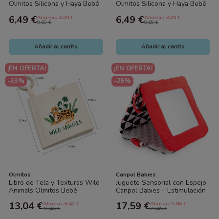
Olmitos Silicona y Haya Bebé
Olmitos Silicona y Haya Bebé
BPA Free
Antialivio Encías
6,49 €
6,49 €
Ahorras 3.20 €
Ahorras 3.20 €
9,69 €
9,69 €
Añadir al carrito
Añadir al carrito
¡EN OFERTA!
¡EN OFERTA!
-33%
-25%
Olmitos
Canpol Babies
Libro de Tela y Texturas Wild
Juguete Sensorial con Espejo
Animals Olmitos Bebé
Canpol Babies – Estimulación
Sensorial
y Desarrollo para Bebés
13,04 €
17,59 €
Ahorras 6.42 €
Ahorras 5.86 €
19,46 €
23,45 €