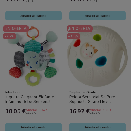
21,04 €
17,11 €
Añadir al carrito
Añadir al carrito
¡EN OFERTA!
¡EN OFERTA!
-25%
-35%
Infantino
Sophie La Girafe
Juguete Colgador Elefante
Pelota Sensorial So Pure
Infantino Bebé Sensorial
Sophie la Girafe Hevea
Natural Bebé
10,05 €
16,92 €
Ahorras 3.34 €
Ahorras 9.11 €
13,39 €
26,03 €
Añadir al carrito
Añadir al carrito