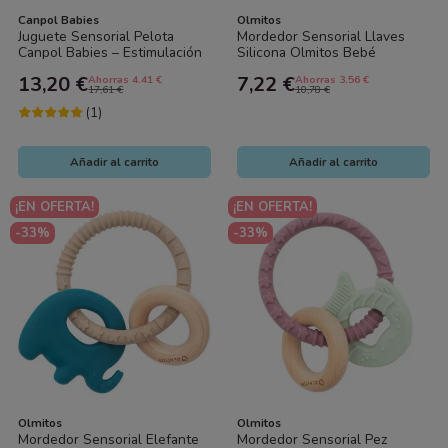
Canpol Babies
Olmitos
Juguete Sensorial Pelota
Mordedor Sensorial Llaves
Canpol Babies – Estimulación
Silicona Olmitos Bebé
y Desarrollo para Bebés
Antialivio Encías
13,20 €
7,22 €
Ahorras 4.41 €
Ahorras 3.56 €
17,61 €
10,78 €
(1)
Añadir al carrito
Añadir al carrito
¡EN OFERTA!
¡EN OFERTA!
-33%
-33%
Olmitos
Olmitos
Mordedor Sensorial Elefante
Mordedor Sensorial Pez