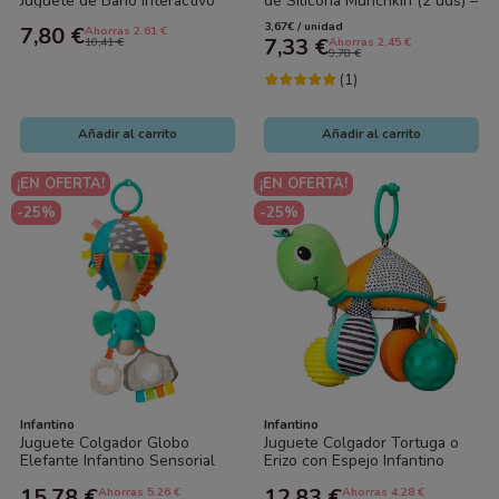
Juguete de Baño Interactivo
de Silicona Munchkin (2 uds) –
para Bebé | Divertido y
Mordedor Bebé para
3,67€ / unidad
7,80 €
Ahorras 2.61 €
Educativo
Dentición |...
7,33 €
10,41 €
Ahorras 2.45 €
9,78 €
(1)
Añadir al carrito
Añadir al carrito
¡EN OFERTA!
¡EN OFERTA!
-25%
-25%
Infantino
Infantino
Juguete Colgador Globo
Juguete Colgador Tortuga o
Elefante Infantino Sensorial
Erizo con Espejo Infantino
Sensorial
15,78 €
12,83 €
Ahorras 5.26 €
Ahorras 4.28 €