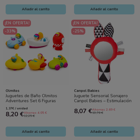
Añadir al carrito
Añadir al carrito
¡EN OFERTA!
¡EN OFERTA!
-33%
-25%
Olmitos
Canpol Babies
Juguetes de Baño Olmitos
Juguete Sensorial Sonajero
Adventures Set 6 Figuras
Canpol Babies – Estimulación
Bebé
y Desarrollo para Bebés
1,37€ / unidad
8,07 €
Ahorras 2.69 €
8,20 €
Ahorras 4.05 €
10,76 €
12,25 €
Añadir al carrito
Añadir al carrito