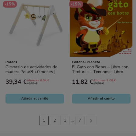
-15%
-15%
PolarB
Editorial Planeta
Gimnasio de actividades de
El Gato con Botas – Libro con
madera PolarB +0 meses |
Texturas – Timunmas Libro
Juguete sensorial para bebé
Sensorial Infantil
39,34 €
11,82 €
Ahorras 6.94 €
Ahorras 2.08 €
46,28 €
13,90 €
Añadir al carrito
Añadir al carrito
1
2
3
…
7