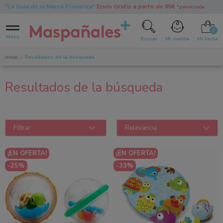
"La Guía de la Mamá Primeriza"
Envío Gratis a partir de 65€
*península
0
Menu
Buscar
Mi cuenta
Mi cesta
Inicio
Resultados de la búsqueda
Resultados de la búsqueda
Filtrar
Relevancia
¡EN OFERTA!
¡EN OFERTA!
-25%
-33%