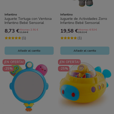
Infantino
Infantino
Juguete Tortuga con Ventosa
Juguete de Actividades Zorro
Infantino Bebé Sensorial
Infantino Bebé Sensorial
8,73 €
19,58 €
Ahorras 2.91 €
Ahorras 6.53 €
11,64 €
26,11 €
(1)
(1)
Añadir al carrito
Añadir al carrito
¡EN OFERTA!
¡EN OFERTA!
-25%
-25%