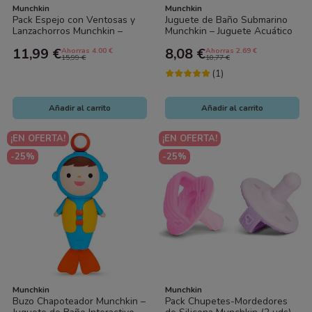
Munchkin
Munchkin
Pack Espejo con Ventosas y
Juguete de Baño Submarino
Lanzachorros Munchkin –
Munchkin – Juguete Acuático
Juguete de Baño Interactivo
para Bebé | Divertido y
11,99 €
8,08 €
Ahorras 4.00 €
Ahorras 2.69 €
para Bebé
Seguro
15,99 €
10,77 €
(1)
Añadir al carrito
Añadir al carrito
¡EN OFERTA!
¡EN OFERTA!
-25%
-25%
Munchkin
Munchkin
Buzo Chapoteador Munchkin –
Pack Chupetes-Mordedores