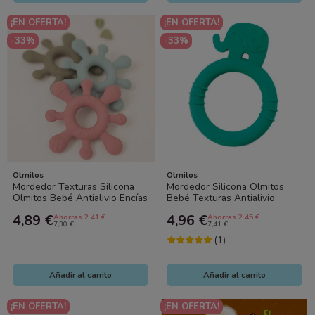
¡EN OFERTA!
¡EN OFERTA!
-33%
-33%
Olmitos
Olmitos
Mordedor Texturas Silicona
Mordedor Silicona Olmitos
Olmitos Bebé Antialivio Encías
Bebé Texturas Antialivio
BPA Free
Encías
4,89 €
4,96 €
Ahorras 2.41 €
Ahorras 2.45 €
7,30 €
7,41 €
(1)
Añadir al carrito
Añadir al carrito
¡EN OFERTA!
¡EN OFERTA!