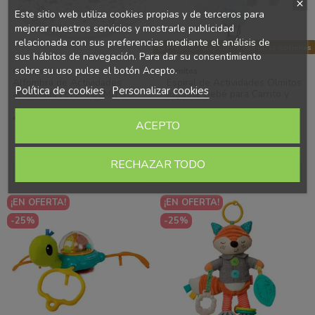
Este sitio web utiliza cookies propias y de terceros para
mejorar nuestros servicios y mostrarle publicidad
relacionada con sus preferencias mediante el análisis de
Producto disponible con otras opciones
sus hábitos de navegación. Para dar su consentimiento
sobre su uso pulse el botón Acepto.
Olmitos
Olmitos
Alfombra de Actividades
Espiral de Actividades Olmitos
Política de cookies
Personalizar cookies
acolchada Forest OLMITOS
Juguete Bebé para Carrito y
con Arcos – Estimulación y
Cuna
48,96 €
13,72 €
Ahorras 20.98 €
Ahorras 6.75 €
Juego desde...
69,94 €
20,47 €
ACEPTO
(1)
RECHAZAR TODO
Añadir al carrito
Ver
¡EN OFERTA!
¡EN OFERTA!
-25%
-25%