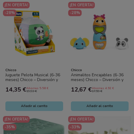
¡EN OFERTA!
¡EN OFERTA!
-28%
-28%
Chicco
Chicco
Juguete Pelota Musical (6-36
Animalitos Encajables (6-36
meses) Chicco – Diversión y
meses) Chicco – Diversión y
desarrollo sensorial para tu
desarrollo sensorial para
14,35 €
12,67 €
Ahorras 5.58 €
Ahorras 4.92 €
bebé
bebés
19,93 €
17,59 €
Añadir al carrito
Añadir al carrito
¡EN OFERTA!
¡EN OFERTA!
-35%
-33%