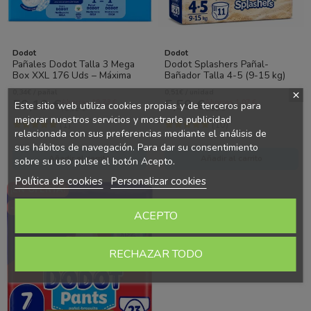
Dodot
Dodot
Pañales Dodot Talla 3 Mega
Dodot Splashers Pañal-
Box XXL 176 Uds – Máxima
Bañador Talla 4-5 (9-15 kg)
Protección y Ahorro para el
11 Uds – Protección en el
0,34€ / pañal
0,51€ / unidad
Día a Día
Agua y...
59,19 €
5,59 €
Ahorras 19.73 €
Ahorras 1.07 €
Este sitio web utiliza cookies propias y de terceros para
78,92 €
6,66 €
mejorar nuestros servicios y mostrarle publicidad
(1)
(10)
relacionada con sus preferencias mediante el análisis de
sus hábitos de navegación. Para dar su consentimiento
Añadir al carrito
Añadir al carrito
sobre su uso pulse el botón Acepto.
Política de cookies
Personalizar cookies
¡EN OFERTA!
-23%
ACEPTO
RECHAZAR TODO