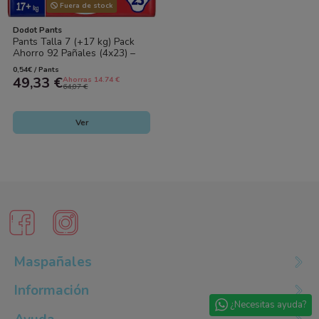
Fuera de stock
Dodot Pants
Pants Talla 7 (+17 kg) Pack
Ahorro 92 Pañales (4x23) –
Máxima Comodidad para Niños
0,54€ / Pants
Grandes
49,33 €
Ahorras 14.74 €
64,07 €
Ver
Maspañales
Información
¿Necesitas ayuda?