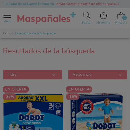
"La Guía de la Mamá Primeriza"
Envío Gratis a partir de 65€
*península
0
Menu
Buscar
Mi cuenta
Mi cesta
Inicio
Resultados de la búsqueda
Resultados de la búsqueda
Filtrar
Relevancia
¡EN OFERTA!
¡EN OFERTA!
-25%
-16%