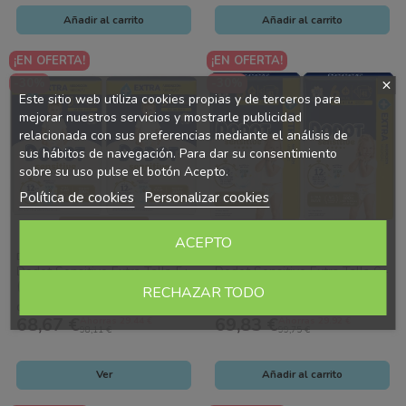
Añadir al carrito
Añadir al carrito
¡EN OFERTA!
¡EN OFERTA!
-30%
-30%
Este sitio web utiliza cookies propias y de terceros para
mejorar nuestros servicios y mostrarle publicidad
relacionada con sus preferencias mediante el análisis de
sus hábitos de navegación. Para dar su consentimiento
sobre su uso pulse el botón Acepto.
Política de cookies
Personalizar cookies
Fuera de stock
ACEPTO
Dodot
Dodot
Dodot Sensitive Extra Talla 5+
Dodot Sensitive Extra Talla 6+
(13+ kg) Pack Ahorro 88
(15+ kg) Pack Ahorro 88
RECHAZAR TODO
Pañales (2x44) – Máxima...
Pañales (2x41) – Máxima
0,78€ / Pañales
0,79€ / Pañales
Suavidad...
68,67 €
69,83 €
Ahorras 29.44 €
Ahorras 29.92 €
98,11 €
99,75 €
Ver
Añadir al carrito