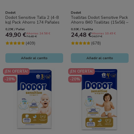
Dodot
Dodot
Dodot Sensitive Talla 2 (4-8
Toallitas Dodot Sensitive Pack
kg) Pack Ahorro 174 Pañales
Ahorro 840 Toallitas (15x56) –
(3x58) – Máxima Suavidad y...
Máxima Suavidad para Piel...
0,29€ / Pañal
0,03€ / Toallita
49,90 €
24,48 €
Ahorras 24.58 €
Ahorras 10.49 €
74,48 €
34,97 €
(409)
(678)
Añadir al carrito
Añadir al carrito
¡EN OFERTA!
¡EN OFERTA!
-28%
-20%