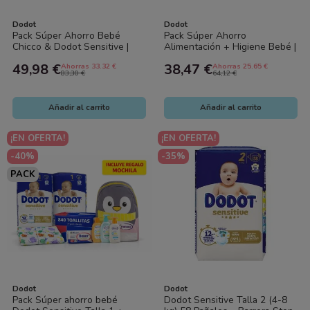
Dodot
Dodot
Pack Súper Ahorro Bebé
Pack Súper Ahorro
Chicco & Dodot Sensitive |
Alimentación + Higiene Bebé |
Alimentación Silicona +
Vaso Antiderrame + Snack
49,98 €
38,47 €
Ahorras 33.32 €
Ahorras 25.65 €
Toallitas 10x56
Cup + Mordedor...
83,30 €
64,12 €
Añadir al carrito
Añadir al carrito
¡EN OFERTA!
¡EN OFERTA!
-40%
-35%
PACK
Dodot
Dodot
Pack Súper ahorro bebé
Dodot Sensitive Talla 2 (4-8