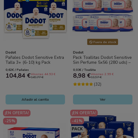
Fuera de stock
Dodot
Dodot
Pañales Dodot Sensitive Extra
Pack Toallitas Dodot Sensitive
Talla 3+ (6-10) kg Pack
Sin Perfume 5x56 (280 uds) –
Ahorro 168 Unidades 3x56
Limpieza Suave y Protección...
0,62€ / Pañales
0,03€ / Toallita
Alta...
104,84 €
8,98 €
Ahorras 44.93 €
Ahorras 2.99 €
149,77 €
11,97 €
(32)
Añadir al carrito
Ver
¡EN OFERTA!
¡EN OFERTA!
-25%
-41%
PACK