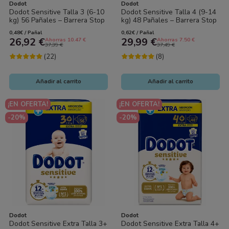
Dodot
Dodot
Dodot Sensitive Talla 3 (6-10
Dodot Sensitive Talla 4 (9-14
kg) 56 Pañales – Barrera Stop
kg) 48 Pañales – Barrera Stop
Fugas y Suavidad Extrema
Fugas y Suavidad Extrema
0,48€ / Pañal
0,62€ / Pañal
26,92 €
29,99 €
Ahorras 10.47 €
Ahorras 7.50 €
37,39 €
37,49 €
(22)
(8)
Añadir al carrito
Añadir al carrito
¡EN OFERTA!
¡EN OFERTA!
-20%
-20%
Dodot
Dodot
Dodot Sensitive Extra Talla 3+
Dodot Sensitive Extra Talla 4+