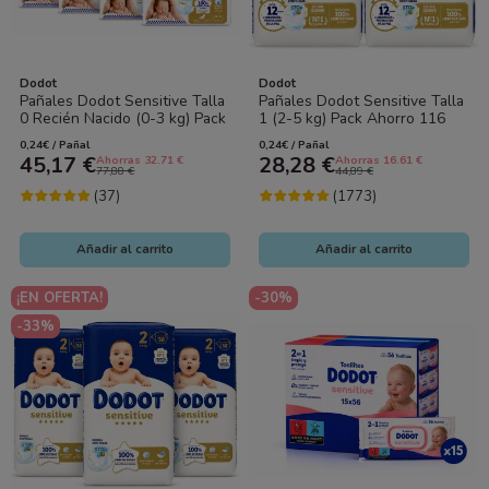
Dodot
Dodot
Pañales Dodot Sensitive Talla
Pañales Dodot Sensitive Talla
0 Recién Nacido (0-3 kg) Pack
1 (2-5 kg) Pack Ahorro 116
Ahorro 192Unidades (8x24)
Unidades (2x58) – Suavidad...
0,24€ / Pañal
0,24€ / Pañal
–...
45,17 €
28,28 €
Ahorras 32.71 €
Ahorras 16.61 €
77,88 €
44,89 €
(37)
(1773)
Añadir al carrito
Añadir al carrito
¡EN OFERTA!
-30%
-33%