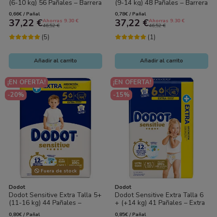
(6-10 kg) 56 Pañales – Barrera
(9-14 kg) 48 Pañales – Barrera
Stop Fugas y Extra...
Stop Fugas y Extra...
0,66€ / Pañal
0,78€ / Pañal
37,22 €
37,22 €
Ahorras 9.30 €
Ahorras 9.30 €
46,52 €
46,52 €
(5)
(1)
Añadir al carrito
Añadir al carrito
¡EN OFERTA!
¡EN OFERTA!
-20%
-15%
Fuera de stock
Dodot
Dodot
Dodot Sensitive Extra Talla 5+
Dodot Sensitive Extra Talla 6
(11-16 kg) 44 Pañales –
+ (+14 kg) 41 Pañales – Extra
Barrera Stop Fugas y Extra...
Protección y Suavidad
0,80€ / Pañal
0,85€ / Pañal