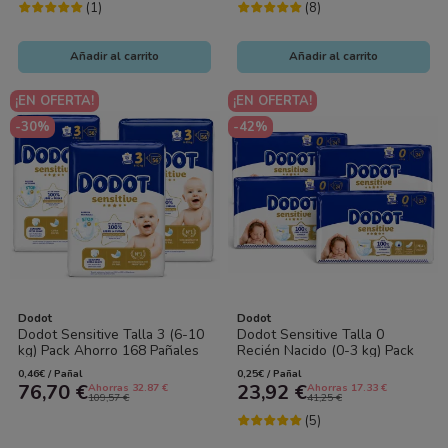
(1)
(8)
Añadir al carrito
Añadir al carrito
¡EN OFERTA!
¡EN OFERTA!
-30%
-42%
Dodot
Dodot
Dodot Sensitive Talla 3 (6-10
Dodot Sensitive Talla 0
kg) Pack Ahorro 168 Pañales
Recién Nacido (0-3 kg) Pack
(3x56) – Barrera Stop Fugas
96 Pañales (4x24) – Barrera
0,46€ / Pañal
0,25€ / Pañal
y...
Stop...
76,70 €
23,92 €
Ahorras 32.87 €
Ahorras 17.33 €
109,57 €
41,25 €
(5)