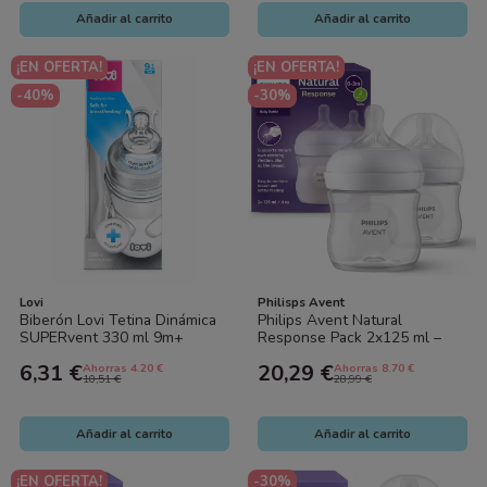
Añadir al carrito
Añadir al carrito
¡EN OFERTA!
¡EN OFERTA!
-40%
-30%
Lovi
Philisps Avent
Biberón Lovi Tetina Dinámica
Philips Avent Natural
SUPERvent 330 ml 9m+
Response Pack 2x125 ml –
Silicona Anticólicos
Biberones Anticólicos, Flujo
6,31 €
20,29 €
Ahorras 4.20 €
Ahorras 8.70 €
Natural...
10,51 €
28,99 €
Añadir al carrito
Añadir al carrito
¡EN OFERTA!
-30%