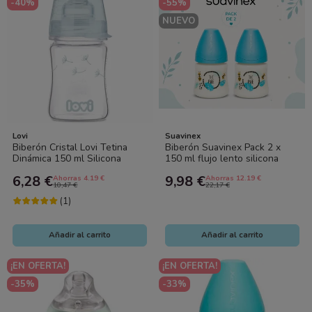
-40%
-55%
NUEVO
Lovi
Suavinex
Biberón Cristal Lovi Tetina
Biberón Suavinex Pack 2 x
Dinámica 150 ml Silicona
150 ml flujo lento silicona
Anticólicos
abejita azul | Biberón
6,28 €
9,98 €
Ahorras 4.19 €
Ahorras 12.19 €
anticólico...
10,47 €
22,17 €
(1)
Añadir al carrito
Añadir al carrito
¡EN OFERTA!
¡EN OFERTA!
-35%
-33%