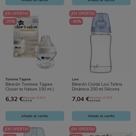
Añadir al carrito
Añadir al carrito
¡EN OFERTA!
¡EN OFERTA!
-35%
-40%
Tomme Tippee
Lovi
Biberón Tommee Tippee
Biberón Cristal Lovi Tetina
Closer to Nature 150 ml |
Dinámica 250 ml Silicona
Biberón bebé anticólicos flujo
Anticólicos
6,32 €
7,04 €
Ahorras 3.41 €
Ahorras 4.70 €
lento
9,73 €
11,74 €
Añadir al carrito
Añadir al carrito
¡EN OFERTA!
¡EN OFERTA!