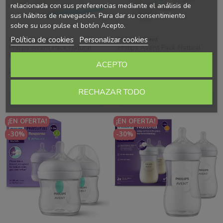
relacionada con sus preferencias mediante el análisis de
sus hábitos de navegación. Para dar su consentimiento
sobre su uso pulse el botón Acepto.
Política de cookies
Personalizar cookies
Philisps Avent
Philisps Avent
Philips Avent Pack Natural
Philips Avent Pack Natural
Response 3 Biberones (125
Response 2 Biberones 260 ml
ml, 260 ml y 330 ml) + Cepillo
+ 2 Chupetes 0-6 Meses
ACEPTO
46,64 €
33,00 €
Ahorras 19.99 €
Ahorras 14.14 €
de...
66,63 €
47,14 €
RECHAZAR TODO
Añadir al carrito
Añadir al carrito
¡EN OFERTA!
¡EN OFERTA!
-30%
-30%