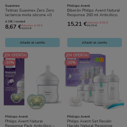
Suavinex
Philisps Avent
Tetinas Suavinex Zero Zero
Biberón Philips Avent Natural
lactancia mixta silicona +0
Response 260 ml Anticólico,
pack 2 | Tetina anticólico bebé
Flujo Natural, Sin BPA –...
4,33€ / unidad
15,21 €
Ahorras 6.52 €
8,67 €
Ahorras 4.26 €
21,73 €
12,93 €
Añadir al carrito
Añadir al carrito
¡EN OFERTA!
¡EN OFERTA!
-30%
-30%
Philisps Avent
Philisps Avent
Philips Avent Natural
Philips Avent Set Recién
Response Pack Anticólico –
Nacido Natural Response