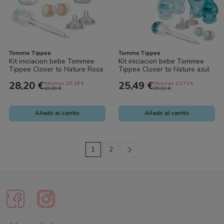
Tomme Tippee
Tomme Tippee
Kit iniciacion bebe Tommee
Kit iniciacion bebe Tommee
Tippee Closer to Nature Rosa
Tippee Closer to Nature azul
Verde biberones chupetes...
estrellas biberones chupete...
28,20 €
25,49 €
Ahorras 15.18 €
Ahorras 13.73 €
43,38 €
39,22 €
Añadir al carrito
Añadir al carrito
1
2