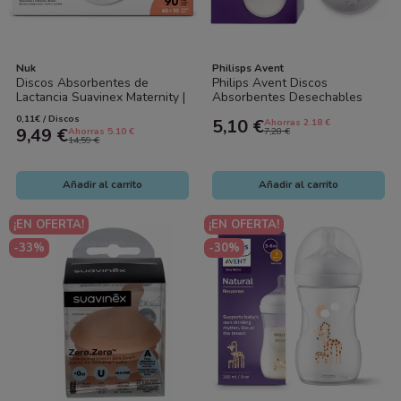
Nuk
Philisps Avent
Discos Absorbentes de
Philips Avent Discos
Lactancia Suavinex Maternity |
Absorbentes Desechables
90 Unidades (60 + 30 Gratis)
para Lactancia 24 uds
0,11€ / Discos
5,10 €
Ahorras 2.18 €
9,49 €
Ahorras 5.10 €
7,28 €
14,59 €
Añadir al carrito
Añadir al carrito
¡EN OFERTA!
¡EN OFERTA!
-33%
-30%