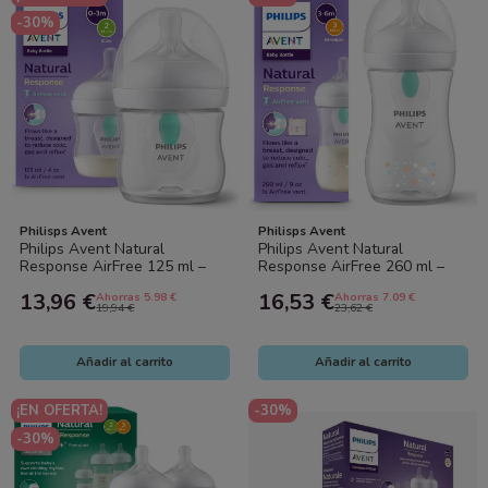
-30%
Philisps Avent
Philisps Avent
Philips Avent Natural
Philips Avent Natural
Response AirFree 125 ml –
Response AirFree 260 ml –
Biberón Anticólico, Flujo
Biberón Anticólico, Flujo
13,96 €
16,53 €
Ahorras 5.98 €
Ahorras 7.09 €
Natural (0-3...
Natural, Sin...
19,94 €
23,62 €
Añadir al carrito
Añadir al carrito
¡EN OFERTA!
-30%
-30%