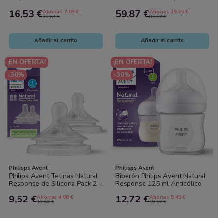
Biberón 125 ml Flujo Natural,
AirFree – 4 Biberones (2x125
16,53 €
59,87 €
Ahorras 7.09 €
Ahorras 25.65 €
Sin BPA...
ml +...
23,62 €
85,52 €
Añadir al carrito
Añadir al carrito
¡EN OFERTA!
¡EN OFERTA!
-30%
-30%
Philisps Avent
Philisps Avent
Philips Avent Tetinas Natural
Biberón Philips Avent Natural
Response de Silicona Pack 2 –
Response 125 ml Anticólico,
Flujos Diferentes para Biberón
Flujo Natural, Sin BPA (0-3...
9,52 €
12,72 €
Ahorras 4.08 €
Ahorras 5.45 €
13,60 €
18,17 €