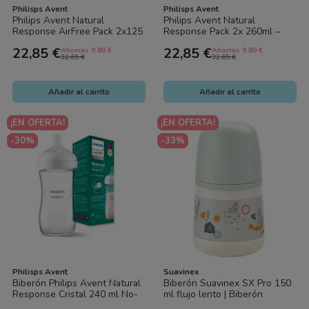
Philisps Avent
Philisps Avent
Philips Avent Natural
Philips Avent Natural
Response AirFree Pack 2x125
Response Pack 2x 260ml –
ml – Biberones Anticólicos,
Biberones Anticólicos, Flujo
22,85 €
22,85 €
Ahorras 9.80 €
Ahorras 9.80 €
Flujo...
Natural...
32,65 €
32,65 €
Añadir al carrito
Añadir al carrito
¡EN OFERTA!
¡EN OFERTA!
-30%
-33%
Philisps Avent
Suavinex
Biberón Philips Avent Natural
Biberón Suavinex SX Pro 150
Response Cristal 240 ml No-
ml flujo lento | Biberón
Drip, Antigoteo, Pure Glass,...
fisiológico bebé lactancia