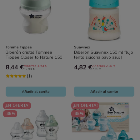
Tomme Tippee
Suavinex
Biberón cristal Tommee
Biberón Suavinex 150 ml flujo
Tippee Closer to Nature 150
lento silicona pavo azul |
ml anticólicos | Biberón vidrio
Biberón anticólico bebé
8,44 €
4,82 €
Ahorras 4.54 €
Ahorras 2.37 €
bebé...
12,98 €
7,19 €
(1)
Añadir al carrito
Añadir al carrito
¡EN OFERTA!
¡EN OFERTA!
-35%
-35%