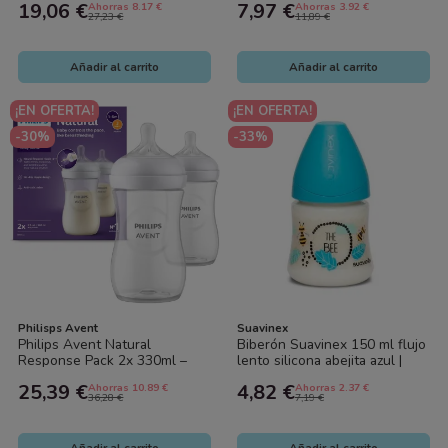
19,06 €
7,97 €
Ahorras 8.17 €
Ahorras 3.92 €
27,23 €
11,89 €
Añadir al carrito
Añadir al carrito
¡EN OFERTA!
¡EN OFERTA!
-30%
-33%
Philisps Avent
Suavinex
Philips Avent Natural
Biberón Suavinex 150 ml flujo
Response Pack 2x 330ml –
lento silicona abejita azul |
Biberones Anticólicos, Flujo
Biberón anticólico bebé
25,39 €
4,82 €
Ahorras 10.89 €
Ahorras 2.37 €
Natural...
36,28 €
7,19 €