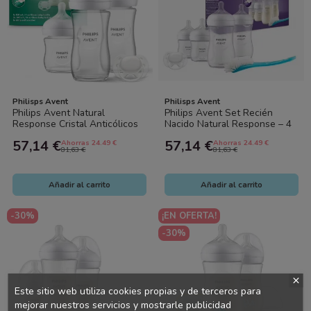
Philisps Avent
Philisps Avent
Philips Avent Natural
Philips Avent Set Recién
Response Cristal Anticólicos
Nacido Natural Response – 4
Pack Completo – 3 Biberones
Biberones (2x125 ml + 2x260
57,14 €
57,14 €
Ahorras 24.49 €
Ahorras 24.49 €
(120 ml...
ml)...
81,63 €
81,63 €
Añadir al carrito
Añadir al carrito
-30%
¡EN OFERTA!
-30%
Este sitio web utiliza cookies propias y de terceros para
mejorar nuestros servicios y mostrarle publicidad