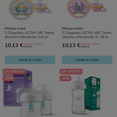
Philisps Avent
Philisps Avent
2 Chupetes ULTRA AIR Tetina
2 Chupetes ULTRA AIR Tetina
silicona orthodontic 0-6 m.
silicona orthodontic 6 -18 m.
Philips Avent
Philips Avent
10,13 €
10,13 €
Ahorras 4.34 €
Ahorras 4.34 €
14,47 €
14,47 €
Añadir al carrito
Añadir al carrito
¡EN OFERTA!
¡EN OFERTA!
-30%
-30%