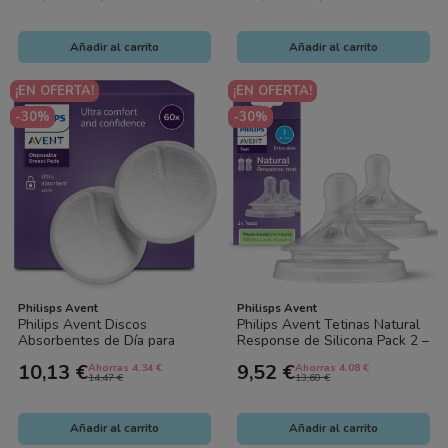
Añadir al carrito
Añadir al carrito
¡EN OFERTA!
¡EN OFERTA!
-30%
-30%
Philisps Avent
Philisps Avent
Philips Avent Discos
Philips Avent Tetinas Natural
Absorbentes de Día para
Response de Silicona Pack 2 –
Lactancia 60 uds
Flujos Diferentes para Biberón
10,13 €
9,52 €
Ahorras 4.34 €
Ahorras 4.08 €
14,47 €
13,60 €
Añadir al carrito
Añadir al carrito