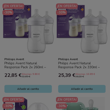
¡EN OFERTA!
¡EN OFERTA!
-30%
-30%
Philisps Avent
Philisps Avent
Philips Avent Natural
Philips Avent Natural
Response Pack 2x 260ml –
Response Pack 2x 330ml –
Biberones Anticólicos, Flujo
Biberones Anticólicos, Flujo
22,85 €
25,39 €
Ahorras 9.80 €
Ahorras 10.89 €
Natural...
Natural...
32,65 €
36,28 €
Añadir al carrito
Añadir al carrito
¡EN OFERTA!
¡EN OFERTA!
-30%
-30%