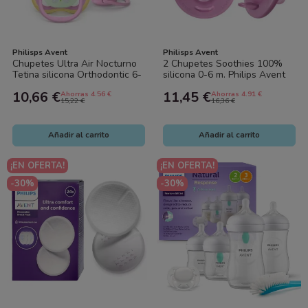
Philisps Avent
Philisps Avent
Chupetes Ultra Air Nocturno
2 Chupetes Soothies 100%
Tetina silicona Orthodontic 6-
silicona 0-6 m. Philips Avent
18 m, 2 uds. Philips Avent
10,66 €
11,45 €
Ahorras 4.56 €
Ahorras 4.91 €
15,22 €
16,36 €
Añadir al carrito
Añadir al carrito
¡EN OFERTA!
¡EN OFERTA!
-30%
-30%