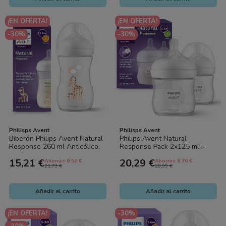
¡EN OFERTA!
¡EN OFERTA!
-30%
-30%
Philisps Avent
Philisps Avent
Biberón Philips Avent Natural
Philips Avent Natural
Response 260 ml Anticólico,
Response Pack 2x125 ml –
Flujo Natural, Sin BPA –...
Biberones Anticólicos, Flujo
15,21 €
20,29 €
Ahorras 6.52 €
Ahorras 8.70 €
Natural...
21,73 €
28,99 €
Añadir al carrito
Añadir al carrito
¡EN OFERTA!
-30%