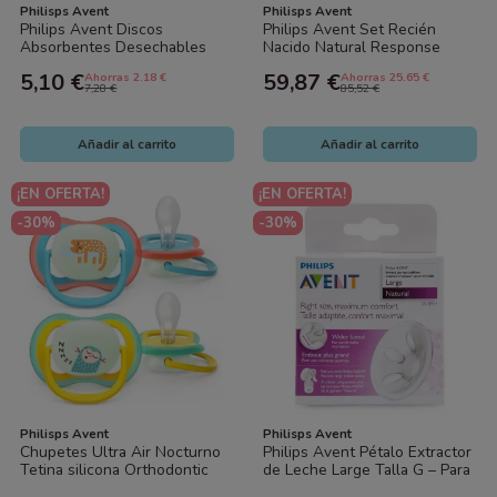
Philisps Avent
Philisps Avent
Philips Avent Discos
Philips Avent Set Recién
Absorbentes Desechables
Nacido Natural Response
para Lactancia 24 uds
AirFree – 4 Biberones (2x125
5,10 €
59,87 €
Ahorras 2.18 €
Ahorras 25.65 €
ml +...
7,28 €
85,52 €
Añadir al carrito
Añadir al carrito
¡EN OFERTA!
¡EN OFERTA!
-30%
-30%
Philisps Avent
Philisps Avent
Chupetes Ultra Air Nocturno
Philips Avent Pétalo Extractor
Tetina silicona Orthodontic
de Leche Large Talla G – Para
+18 m, 2 uds. Philips Avent
Pezones Grandes