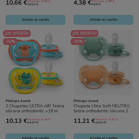
10,66 €
4,38 €
Ahorras 4.56 €
Ahorras 1.88 €
15,22 €
6,26 €
Añadir al carrito
Añadir al carrito
¡EN OFERTA!
¡EN OFERTA!
-30%
-30%
Philisps Avent
Philisps Avent
2 Chupetes ULTRA AIR Tetina
Chupete Ultra Soft NEUTRO
silicona orthodontic +18 m.
tetina orthodontic silicona 2
Philips Avent
uds (0-6 meses). Philips
10,13 €
11,21 €
Ahorras 4.34 €
Ahorras 4.81 €
Avent
14,47 €
16,02 €
Añadir al carrito
Añadir al carrito