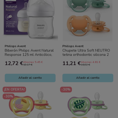
Philisps Avent
Philisps Avent
Biberón Philips Avent Natural
Chupete Ultra Soft NEUTRO
Response 125 ml Anticólico,
tetina orthodontic silicona 2
Flujo Natural, Sin BPA (0-3...
uds (6-18 meses). Philips
12,72 €
11,21 €
Ahorras 5.45 €
Ahorras 4.81 €
Avent
18,17 €
16,02 €
Añadir al carrito
Añadir al carrito
¡EN OFERTA!
-30%
-30%