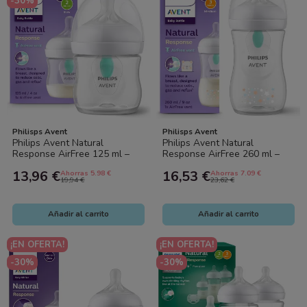
-30%
Philisps Avent
Philisps Avent
Philips Avent Natural
Philips Avent Natural
Response AirFree 125 ml –
Response AirFree 260 ml –
Biberón Anticólico, Flujo
Biberón Anticólico, Flujo
13,96 €
16,53 €
Ahorras 5.98 €
Ahorras 7.09 €
Natural (0-3...
Natural, Sin...
19,94 €
23,62 €
Añadir al carrito
Añadir al carrito
¡EN OFERTA!
¡EN OFERTA!
-30%
-30%