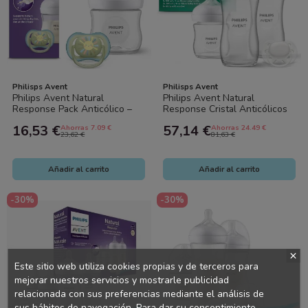
Philisps Avent
Philisps Avent
Philips Avent Natural
Philips Avent Natural
Response Pack Anticólico –
Response Cristal Anticólicos
Biberón 125 ml Flujo Natural,
Pack Completo – 3 Biberones
16,53 €
57,14 €
Ahorras 7.09 €
Ahorras 24.49 €
Sin BPA...
(120 ml...
23,62 €
81,63 €
Añadir al carrito
Añadir al carrito
-30%
-30%
Este sitio web utiliza cookies propias y de terceros para
mejorar nuestros servicios y mostrarle publicidad
relacionada con sus preferencias mediante el análisis de
sus hábitos de navegación. Para dar su consentimiento