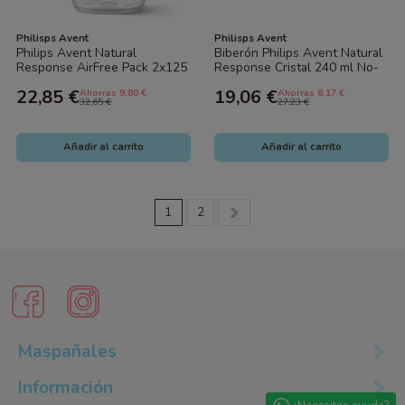
Philisps Avent
Philisps Avent
Philips Avent Natural
Biberón Philips Avent Natural
Response AirFree Pack 2x125
Response Cristal 240 ml No-
ml – Biberones Anticólicos,
Drip, Antigoteo, Pure Glass,...
22,85 €
19,06 €
Ahorras 9.80 €
Ahorras 8.17 €
Flujo...
32,65 €
27,23 €
Añadir al carrito
Añadir al carrito
1
2
Maspañales
Información