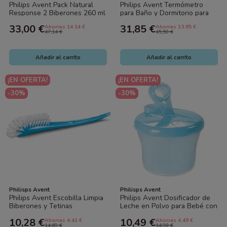
Philips Avent Pack Natural
Philips Avent Termómetro
Response 2 Biberones 260 ml
para Baño y Dormitorio para
+ 2 Chupetes 0-6 Meses
Bebé Verde
33,00 €
31,85 €
Ahorras 14.14 €
Ahorras 13.65 €
47,14 €
45,50 €
Añadir al carrito
Añadir al carrito
¡EN OFERTA!
¡EN OFERTA!
-30%
-30%
Philisps Avent
Philisps Avent
Philips Avent Escobilla Limpia
Philips Avent Dosificador de
Biberones y Tetinas
Leche en Polvo para Bebé con
3 Compartimentos
10,28 €
10,49 €
Ahorras 4.41 €
Ahorras 4.49 €
14,69 €
14,98 €