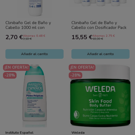
Clinibaño Gel de Baño y
Clinibaño Gel de Baño y
Cabello 1000 ml con
Cabello con Dosificador Pack
Dosificador | pH Neutro para
Ahorro 6x1000 ml | pH Neutro
2,70 €
15,55 €
Ahorras 0.48 €
Ahorras 2.75 €
Pieles Sensibles
para...
3,18 €
18,30 €
Añadir al carrito
Añadir al carrito
¡EN OFERTA!
¡EN OFERTA!
-28%
-28%
Instituto Español
Weleda