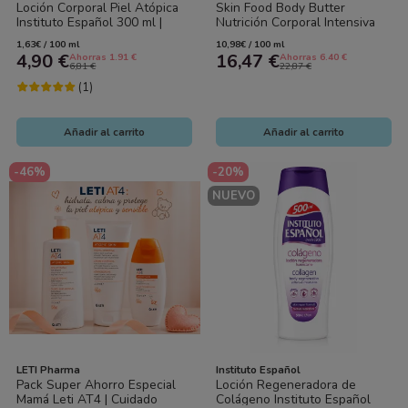
Loción Corporal Piel Atópica
Skin Food Body Butter
Instituto Español 300 ml |
Nutrición Corporal Intensiva
Hidratación Ligera y Alivio
150 ml Weleda – Piel Suave
1,63€ / 100 ml
10,98€ / 100 ml
Diario
y...
4,90 €
16,47 €
Ahorras 1.91 €
Ahorras 6.40 €
6,81 €
22,87 €
(1)
Añadir al carrito
Añadir al carrito
-46%
-20%
NUEVO
LETI Pharma
Instituto Español
Pack Super Ahorro Especial
Loción Regeneradora de
Mamá Leti AT4 | Cuidado
Colágeno Instituto Español