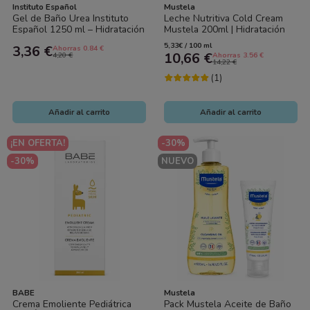
Instituto Español
Mustela
Gel de Baño Urea Instituto
Leche Nutritiva Cold Cream
Español 1250 ml – Hidratación
Mustela 200ml | Hidratación
Intensiva para Piel Seca
Intensa para Piel Seca Bebé
5,33€ / 100 ml
3,36 €
Ahorras 0.84 €
10,66 €
4,20 €
Ahorras 3.56 €
14,22 €
(1)
Añadir al carrito
Añadir al carrito
¡EN OFERTA!
-30%
-30%
NUEVO
BABE
Mustela
Crema Emoliente Pediátrica
Pack Mustela Aceite de Baño