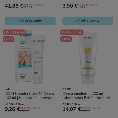
Completo Piel Atópica,
500 ml | Hidratación, Firmeza
41,88 €
3,90 €
Ahorras 35.68 €
Ahorras 0.98 €
Hidratación y...
y...
77,56 €
4,88 €
Añadir al carrito
Añadir al carrito
¡EN OFERTA!
¡EN OFERTA!
-25%
-30%
Isdin
BABE
ISDIN Ureadin Ultra 20 Crema
Crema emoliente 200 ml
100 ml | Hidratación Intensiva
Laboratorios Babé – Nutrición
y Reparación Piel Muy Seca
intensiva piel seca y atópica
46,30€ / 100 ml
7,04€ / 100 ml
9,26 €
14,07 €
Ahorras 3.08 €
Ahorras 6.03 €
12,34 €
20,10 €