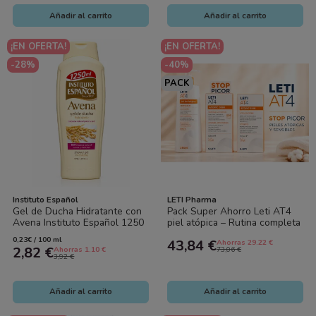
Añadir al carrito
Añadir al carrito
¡EN OFERTA!
¡EN OFERTA!
-28%
-40%
PACK
Instituto Español
LETI Pharma
Gel de Ducha Hidratante con
Pack Super Ahorro Leti AT4
Avena Instituto Español 1250
piel atópica – Rutina completa
ml | Suavidad y Cuidado para...
cuidado diario
0,23€ / 100 ml
43,84 €
Ahorras 29.22 €
2,82 €
Ahorras 1.10 €
73,06 €
3,92 €
Añadir al carrito
Añadir al carrito