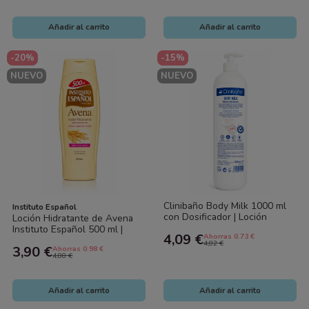
Añadir al carrito
Añadir al carrito
-20%
-15%
NUEVO
NUEVO
Clinibaño Body Milk 1000 ml
Instituto Español
con Dosificador | Loción
Loción Hidratante de Avena
Corporal Hidratante para Piel
Instituto Español 500 ml |
4,09 €
Ahorras 0.73 €
Seca...
Hidratación Diaria, Suavidad
4,82 €
3,90 €
Ahorras 0.98 €
y...
4,88 €
Añadir al carrito
Añadir al carrito