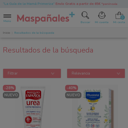
"La Guía de la Mamá Primeriza"
Envío Gratis a partir de 65€
*península
0
Menu
Buscar
Mi cuenta
Mi cesta
Inicio
Resultados de la búsqueda
Resultados de la búsqueda
Filtrar
Relevancia
-28%
-40%
NUEVO
NUEVO