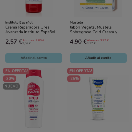
Instituto Español
Mustela
Crema Reparadora Urea
Jabón Vegetal Mustela
Avanzada Instituto Español
Sobregraso Cold Cream y
20% Urea | Ultra Hidratación
Cera de Abeja Bio 100g Piel
2,57 €
4,90 €
Ahorras 1.00 €
Ahorras 3.27 €
para Piel...
seca
3,57 €
8,17 €
Añadir al carrito
Añadir al carrito
¡EN OFERTA!
¡EN OFERTA!
-20%
-25%
NUEVO