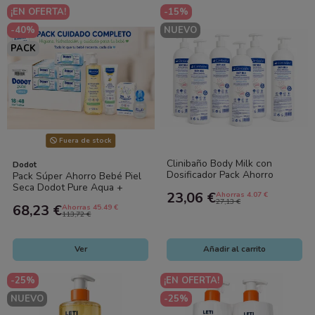
¡EN OFERTA!
-15%
-40%
NUEVO
PACK
Fuera de stock
Clinibaño Body Milk con
Dodot
Dosificador Pack Ahorro
Pack Súper Ahorro Bebé Piel
6x1000 ml | Máxima
Seca Dodot Pure Aqua +
23,06 €
Ahorras 4.07 €
Hidratación para...
Mustela | Toallitas + Aceite de
27,13 €
68,23 €
Ahorras 45.49 €
Baño...
113,72 €
Ver
Añadir al carrito
-25%
¡EN OFERTA!
NUEVO
-25%