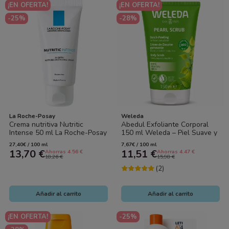
¡EN OFERTA!
¡EN OFERTA!
-25%
-28%
La Roche-Posay
Weleda
Crema nutritiva Nutritic
Abedul Exfoliante Corporal
Intense 50 ml La Roche-Posay
150 ml Weleda – Piel Suave y
– Nutrición intensa para piel
Renovada
27,40€ / 100 ml
7,67€ / 100 ml
muy...
13,70 €
11,51 €
Ahorras 4.56 €
Ahorras 4.47 €
18,26 €
15,98 €
(2)
Añadir al carrito
Añadir al carrito
¡EN OFERTA!
-25%