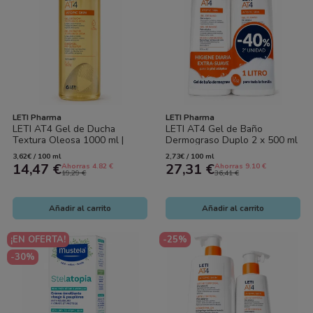
LETI Pharma
LETI Pharma
LETI AT4 Gel de Ducha
LETI AT4 Gel de Baño
Textura Oleosa 1000 ml |
Dermograso Duplo 2 x 500 ml
Higiene Extra Suave para
| Pack 1 Litro | Piel Atópica.
3,62€ / 100 ml
2,73€ / 100 ml
Piel...
Atopic...
14,47 €
27,31 €
Ahorras 4.82 €
Ahorras 9.10 €
19,29 €
36,41 €
Añadir al carrito
Añadir al carrito
¡EN OFERTA!
-25%
-30%