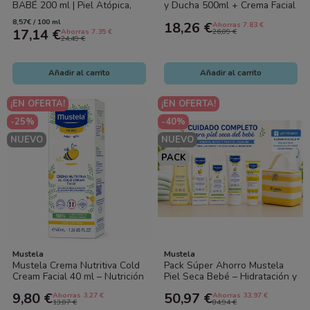
BABÉ 200 ml | Piel Atópica,
y Ducha 500ml + Crema Facial
Muy Seca y Sensible
40ml Piel Seca
8,57€ / 100 ml
18,26 €
Ahorras 7.83 €
17,14 €
Ahorras 7.35 €
26,09 €
24,49 €
Añadir al carrito
Añadir al carrito
¡EN OFERTA!
¡EN OFERTA!
-25%
-40%
NUEVO
NUEVO
PACK
Mustela
Mustela
Mustela Crema Nutritiva Cold
Pack Súper Ahorro Mustela
Cream Facial 40 ml – Nutrición
Piel Seca Bebé – Hidratación y
Intensa para Piel Seca del...
Protección Diaria + Nevera
9,80 €
50,97 €
Ahorras 3.27 €
Ahorras 33.97 €
de...
13,07 €
84,94 €