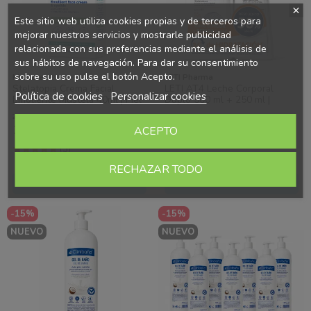
Este sitio web utiliza cookies propias y de terceros para
mejorar nuestros servicios y mostrarle publicidad
relacionada con sus preferencias mediante el análisis de
sus hábitos de navegación. Para dar su consentimiento
sobre su uso pulse el botón Acepto.
Mustela
LETI Pharma
Stelatopia Crema Facial
LETI AT4 Leche Corporal
Política de cookies
Personalizar cookies
Emoliente Mustela 40ml | Piel
Duplo 500 ml + 250 ml |
Atópica Bebé
Hidratación 24h para Piel
25,57€ / 100 ml
5,07€ / 100 ml
Atópica-....
10,23 €
38,06 €
Ahorras 4.39 €
Ahorras 12.69 €
ACEPTO
14,62 €
50,75 €
(3)
RECHAZAR TODO
Añadir al carrito
Añadir al carrito
-15%
-15%
NUEVO
NUEVO