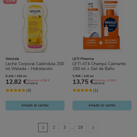
-28%
Weleda
LETI Pharma
Leche Corporal Caléndula 200
LETI AT4 Champú Calmante
ml Weleda – Hidratación
250 ml + Gel de Baño
Suave para la Piel del Bebé
Dermograso 100 ml de Regalo
6,41€ / 100 ml
5,50€ / 100 ml
| Pack Piel...
12,82 €
13,75 €
Ahorras 4.98 €
Ahorras 4.58 €
17,80 €
18,33 €
(4)
(1)
Añadir al carrito
Añadir al carrito
1
2
3
…
18