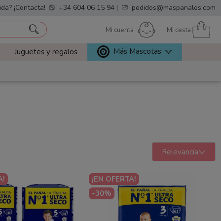
da? ¡Contacta!
+34 604 06 15 94
|
pedidos@maspanales.com
Mi cuenta
Mi cesta
Más Mascotas
Juguetes y regalos
Relevancia
A!
¡EN OFERTA!
-30%