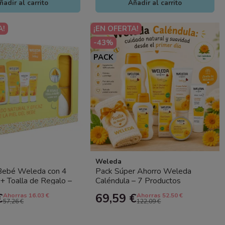
ñadir al carrito
Añadir al carrito
A!
¡EN OFERTA!
-43%
PACK
Weleda
Bebé Weleda con 4
Pack Súper Ahorro Weleda
+ Toalla de Regalo –
Caléndula – 7 Productos
atural Completo
Naturales para el Cuidado de la
€
69,59 €
Ahorras 16.03 €
Ahorras 52.50 €
Piel...
57,26 €
122,09 €