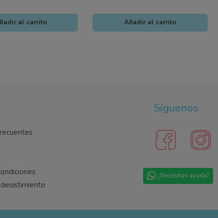
ñadir al carrito
Añadir al carrito
Síguenos
recuentes
condiciones
¿Necesitas ayuda?
desistimiento