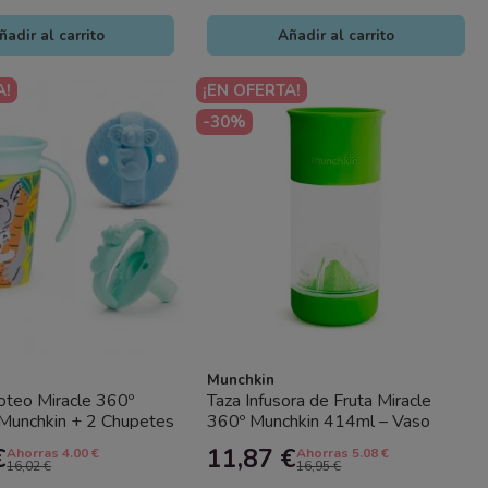
ñadir al carrito
Añadir al carrito
A!
¡EN OFERTA!
-30%
Munchkin
oteo Miracle 360º
Taza Infusora de Fruta Miracle
Munchkin + 2 Chupetes
360º Munchkin 414ml – Vaso
Gratis | Vaso...
Antigoteo Bebé con Infusor |...
€
11,87 €
Ahorras 4.00 €
Ahorras 5.08 €
16,02 €
16,95 €