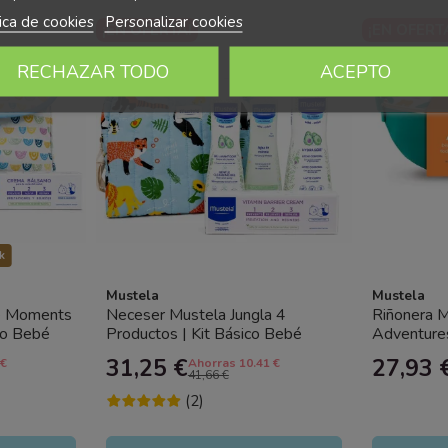
tica de cookies
Personalizar cookies
¡EN OFERTA!
¡EN OFERT
-25%
-25%
RECHAZAR TODO
ACEPTO
k
Mustela
Mustela
le Moments
Neceser Mustela Jungla 4
Riñonera M
co Bebé
Productos | Kit Básico Bebé
Adventures
Mustela
Kit Bebé 
31,25 €
27,93 
 €
Ahorras 10.41 €
41,66 €
(2)