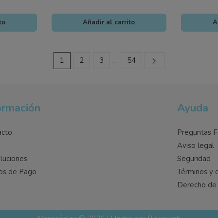
to
Añadir al carrito
A
1
2
3
…
54
ormación
Ayuda
acto
Preguntas F
o
Aviso legal
luciones
Seguridad
os de Pago
Términos y 
Derecho de 