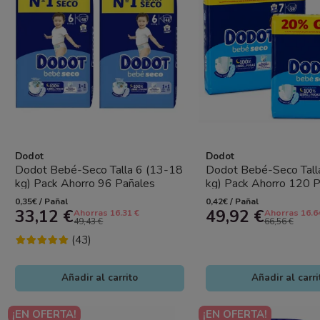
Dodot
Dodot
Dodot Bebé-Seco Talla 6 (13-18
Dodot Bebé-Seco Tall
kg) Pack Ahorro 96 Pañales
kg) Pack Ahorro 120 P
(2x48) – Máxima Sequedad y...
(2x60) – Máxima Seque
0,35€ / Pañal
0,42€ / Pañal
33,12 €
49,92 €
Ahorras 16.31 €
Ahorras 16.6
49,43 €
66,56 €
(43)
Añadir al carrito
Añadir al carri
¡EN OFERTA!
¡EN OFERTA!