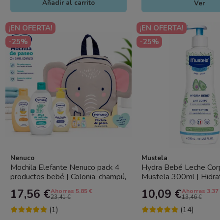
Añadir al carrito
Ver
¡EN OFERTA!
¡EN OFERTA!
-25%
-25%
Nenuco
Mustela
Mochila Elefante Nenuco pack 4
Hydra Bebé Leche Cor
productos bebé | Colonia, champú,
Mustela 300ml | Hidra
gel y leche hidratante
Diaria para Bebés
17,56 €
10,09 €
Ahorras 5.85 €
Ahorras 3.37
23,41 €
13,46 €
(1)
(14)