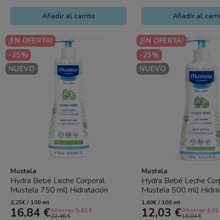
Añadir al carrito
Añadir al carri
¡EN OFERTA!
¡EN OFERTA!
-25%
-25%
NUEVO
NUEVO
Mustela
Mustela
Hydra Bebé Leche Corporal
Hydra Bebé Leche Cor
Mustela 750 ml| Hidratación
Mustela 500 ml| Hidra
Diaria para Bebés
Diaria para Bebés
2,25€ / 100 ml
1,60€ / 100 ml
16,84 €
12,03 €
Ahorras 5.62 €
Ahorras 4.01
22,46 €
16,04 €