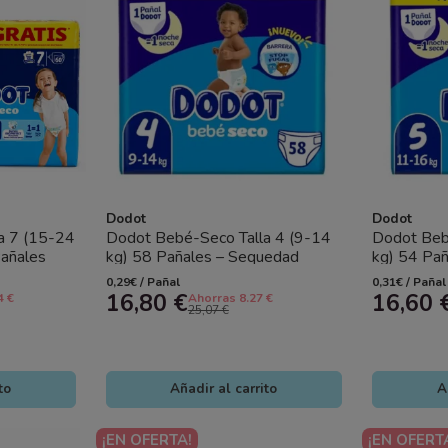
Dodot
Dodot
a 7 (15-24
Dodot Bebé-Seco Talla 4 (9-14
Dodot Beb
añales
kg) 58 Pañales – Sequedad
kg) 54 Pa
dad y...
Duradera y Protección Anti Fugas
Duradera y
0,29€ / Pañal
0,31€ / Pañal
16,80 €
16,60 
4 €
Ahorras 8.27 €
25,07 €
to
Añadir al carrito
A
¡EN OFERTA!
¡EN OFERT