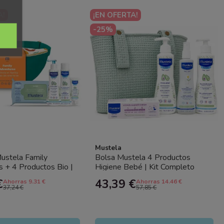
A!
¡EN OFERTA!
-25%
Mustela
ustela Family
Bolsa Mustela 4 Productos
 + 4 Productos Bio |
Higiene Bebé | Kit Completo
Completo
Recién Nacido
€
43,39 €
Ahorras 9.31 €
Ahorras 14.46 €
37,24 €
57,85 €