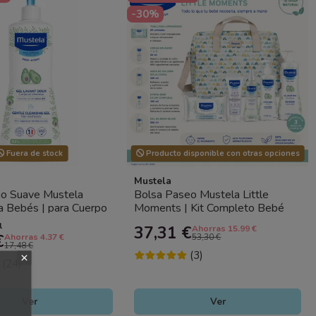
-30%
Fuera de stock
Producto disponible con otras opciones
Mustela
ño Suave Mustela
Bolsa Paseo Mustela Little
a Bebés | para Cuerpo
Moments | Kit Completo Bebé
del Bebé
con 5 Productos Mustela
l
37,31 €
Ahorras 15.99 €
€
Ahorras 4.37 €
53,30 €
17,48 €
(3)
(24)
Ver
Ver