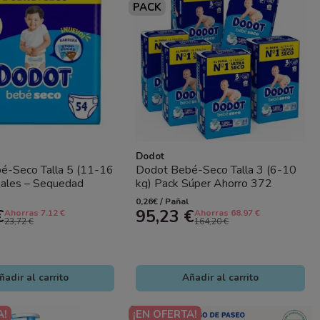
PACK
Dodot
é-Seco Talla 5 (11-16
Dodot Bebé-Seco Talla 3 (6-10
ñales – Sequedad
kg) Pack Súper Ahorro 372
 Protección Anti Fugas
Pañales (6x62) – Máxima...
0,26€ / Pañal
€
95,23 €
Ahorras 7.12 €
Ahorras 68.97 €
23,72 €
164,20 €
ñadir al carrito
Añadir al carrito
A!
¡EN OFERTA!