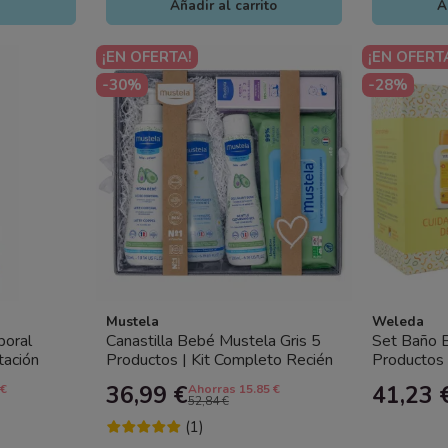
Añadir al carrito
A
¡EN OFERTA!
¡EN OFERT
-30%
-28%
Mustela
Weleda
poral
Canastilla Bebé Mustela Gris 5
Set Baño 
tación
Productos | Kit Completo Recién
Productos 
Nacido
Cuidado N
36,99 €
41,23 
 €
Ahorras 15.85 €
52,84 €
(1)