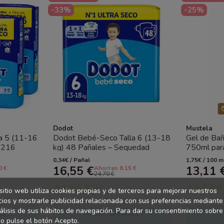
-33%
-25%
Dodot
Mustela
a 5 (11-16
Dodot Bebé-Seco Talla 6 (13-18
Gel de Ba
 216
kg) 48 Pañales – Sequedad
750ml par
a...
Duradera y Protección Anti Fugas
y Cabello 
0,34€ / Pañal
1,75€ / 100 m
16,55 €
13,11 
0 €
Ahorras 8.15 €
24,70 €
(1)
sitio web utiliza cookies propias y de terceros para mejorar nuestros
cios y mostrarle publicidad relacionada con sus preferencias mediante
álisis de sus hábitos de navegación. Para dar su consentimiento sobre
to
Añadir al carrito
o pulse el botón Acepto.