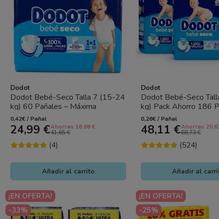
Dodot
Dodot
Dodot Bebé-Seco Talla 7 (15-24
Dodot Bebé-Seco Tall
kg) 60 Pañales – Máxima
kg) Pack Ahorro 186 P
Sequedad y Protección Anti...
(3x62) – Sequedad Dura
0,42€ / Pañal
0,26€ / Pañal
24,99 €
48,11 €
Ahorras 16.66 €
Ahorras 20.6
41,65 €
68,73 €
(4)
(524)
Añadir al carrito
Añadir al carri
¡EN OFERTA!
¡EN OFERTA!
-33%
-25%