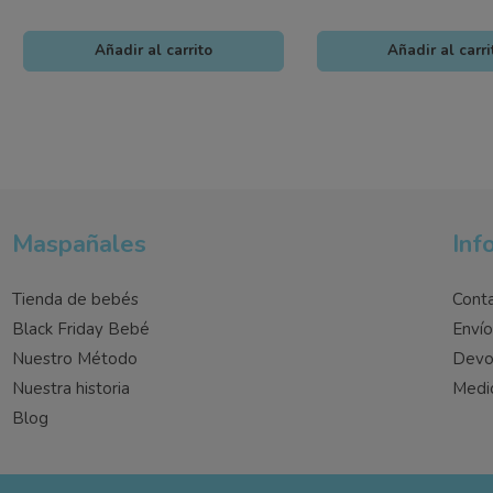
Añadir al carrito
Añadir al carri
Maspañales
Inf
Tienda de bebés
Cont
Black Friday Bebé
Enví
Nuestro Método
Devo
Nuestra historia
Medi
Blog