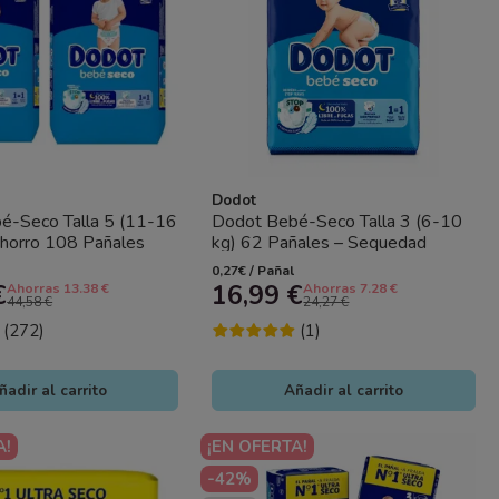
Dodot
é-Seco Talla 5 (11-16
Dodot Bebé-Seco Talla 3 (6-10
Ahorro 108 Pañales
kg) 62 Pañales – Sequedad
equedad Duradera y...
Duradera y Protección Anti Fugas
0,27€ / Pañal
€
16,99 €
Ahorras 13.38 €
Ahorras 7.28 €
44,58 €
24,27 €
(272)
(1)
ñadir al carrito
Añadir al carrito
A!
¡EN OFERTA!
-42%