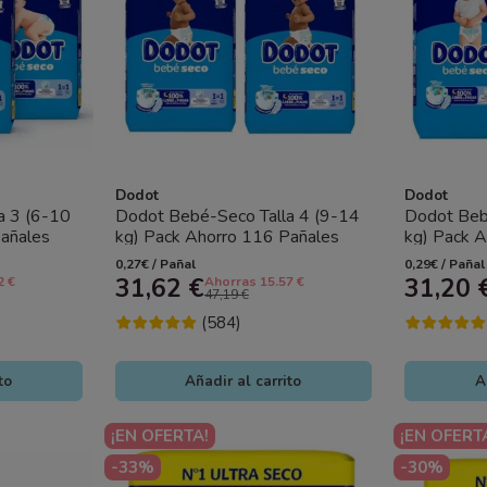
Dodot
Dodot
a 3 (6-10
Dodot Bebé-Seco Talla 4 (9-14
Dodot Beb
añales
kg) Pack Ahorro 116 Pañales
kg) Pack 
dera y...
(2x58)– Sequedad Duradera y...
(2x54) – S
0,27€ / Pañal
0,29€ / Pañal
31,62 €
31,20 
2 €
Ahorras 15.57 €
47,19 €
(584)
to
Añadir al carrito
A
¡EN OFERTA!
¡EN OFERT
-33%
-30%