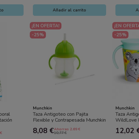
to
Añadir al carrito
A
¡EN OFERTA!
¡EN OFERT
-25%
-25%
Munchkin
Munchkin
poral
Taza Antigoteo con Pajita
Taza Antig
tación
Flexible y Contrapesada Munchkin
WildLove 
– Vaso Bebé con Pajita | Sin...
de Silicona 
8,08 €
12,02 
Ahorras 2.69 €
 €
10,77 €