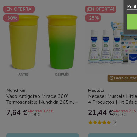
Polí
¡EN OFERTA!
¡EN OFERTA!
-30%
-25%
Fuera de stoc
Munchkin
Mustela
Vaso Antigoteo Miracle 360º
Neceser Mustela Litt
Termosensible Munchkin 265ml –
4 Productos | Kit Bási
Taza Bebé Sin Derrames con...
Mustela
7,64 €
21,44 €
Ahorras 3.27 €
Ahorras 7.15
10,91 €
28,59 €
(7)