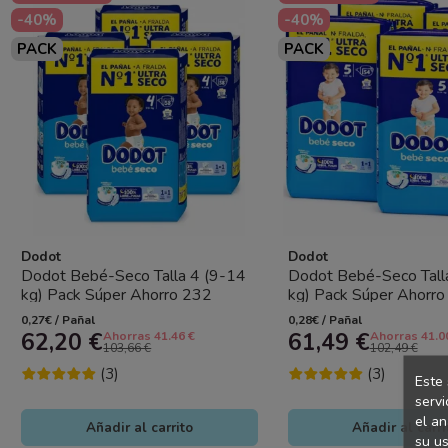
-40%
-40%
PACK
PACK
Dodot
Dodot
Dodot Bebé-Seco Talla 4 (9-14
Dodot Bebé-Seco Tall
kg) Pack Súper Ahorro 232
kg) Pack Súper Ahorro
Pañales (4x58) – Máxima...
Pañales (4x54) – Máxim
0,27€ / Pañal
0,28€ / Pañal
62,20 €
61,49 €
Ahorras 41.46 €
Ahorras 41.0
103,66 €
102,49 €
(3)
(3)
Este 
servi
el an
Añadir al carrito
Añadir al carri
su us