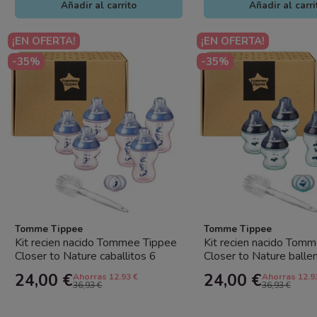
Añadir al carrito
Añadir al carri
¡EN OFERTA!
¡EN OFERTA!
-35%
-35%
Tomme Tippee
Tomme Tippee
Kit recien nacido Tommee Tippee
Kit recien nacido Tom
Closer to Nature caballitos 6
Closer to Nature balle
biberones chupete cepillo
biberones chupete cepi
24,00 €
24,00 €
Ahorras 12.93 €
Ahorras 12.9
36,93 €
36,93 €