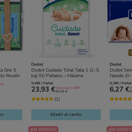
Dodot
Dodot
a Gris 5
Dodot Cuidado Total Talla 1 (2-5
Dodot Sens
eto Recién
kg) 50 Pañales – Máxima
Nacido (0-
Protección y Cuidado para...
Barrera St
0,48€ / Pañal
0,26€ / Pañal
5 €
23,93 €
6,27 €
Ahorras 7.98 €
A
31,91 €
9
(1)
to
Añadir al carrito
¡EN OFERTA!
¡EN OFERT