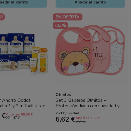
ñadir al carrito
Añadir al carrito
A!
¡EN OFERTA!
-33%
Olmitos
r Ahorro Dodot
Set 3 Baberos Olmitos –
alla 1 y 2 + Toallitas +
Protección diaria con suavidad y
ndula | Kit...
comodidad
2,21€ / unidad
 €
Ahorras 88.59 €
6,62 €
221,47 €
Ahorras 3.25 €
9,87 €