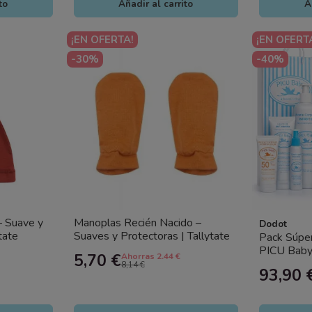
to
Añadir al carrito
A
¡EN OFERTA!
¡EN OFERT
-30%
-40%
– Suave y
Manoplas Recién Nacido –
Dodot
tate
Suaves y Protectoras | Tallytate
Pack Súper
PICU Baby
5,70 €
Ahorras 2.44 €
+ Pañales 
8,14 €
93,90 