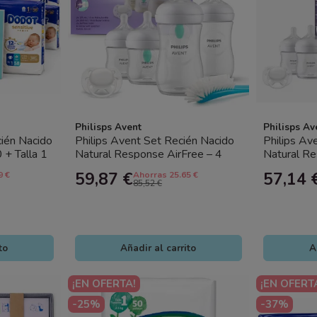
Philisps Avent
Philisps Av
ién Nacido
Philips Avent Set Recién Nacido
Philips Av
 + Talla 1
Natural Response AirFree – 4
Natural Re
Biberones (2x125 ml +...
(2x125 ml 
59,87 €
57,14 
9 €
Ahorras 25.65 €
85,52 €
to
Añadir al carrito
A
¡EN OFERTA!
¡EN OFERT
-25%
-37%