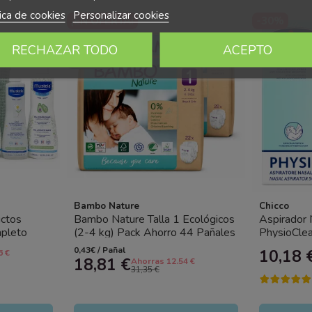
tica de cookies
Personalizar cookies
¡EN OFERTA!
-30%
-40%
RECHAZAR TODO
ACEPTO
NUEVO
Bambo Nature
Chicco
ctos
Bambo Nature Talla 1 Ecológicos
Aspirador 
mpleto
(2-4 kg) Pack Ahorro 44 Pañales
PhysioClea
(2x22) – Ultrasuaves...
para Bebés
0,43€ / Pañal
10,18 
6 €
18,81 €
Ahorras 12.54 €
31,35 €