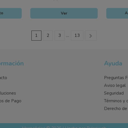
to
Ver
A
1
2
3
…
13
ormación
Ayuda
acto
Preguntas F
o
Aviso legal
luciones
Seguridad
os de Pago
Términos y 
Derecho de 