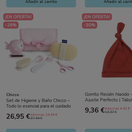
Añadir al carrito
Añadir al carri
¡EN OFERTA!
¡EN OFERTA!
-28%
-30%
Gorrito Recién Nacido 
Chicco
Ajuste Perfecto | Tally
Set de Higiene y Baño Chicco –
Todo lo esencial para el cuidado
9,36 €
Ahorras 4.01 €
del recién nacido
13,37 €
26,95 €
Ahorras 10.49 €
37,44 €