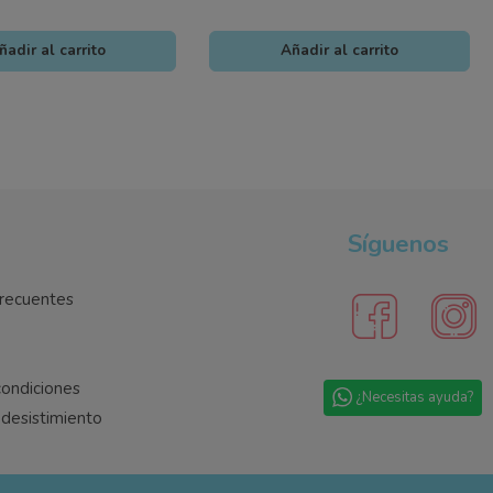
ñadir al carrito
Añadir al carrito
Síguenos
recuentes
condiciones
¿Necesitas ayuda?
desistimiento