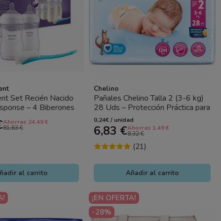
ent
Chelino
ent Set Recién Nacido
Pañales Chelino Talla 2 (3-6 kg)
sponse – 4 Biberones
28 Uds – Protección Práctica para
+ 2x260 ml)...
Recién Nacido
0,24€ / unidad
€
Ahorras 24.49 €
6,83 €
81,63 €
Ahorras 1.49 €
8,32 €
(21)
ñadir al carrito
Añadir al carrito
A!
¡EN OFERTA!
-28%