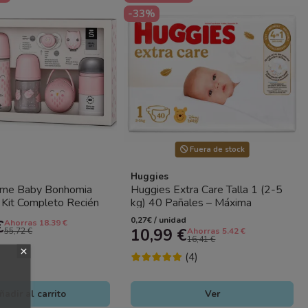
-33%
Fuera de stock
Huggies
me Baby Bonhomia
Huggies Extra Care Talla 1 (2-5
 Kit Completo Recién
kg) 40 Pañales – Máxima
 Biberones, Chupete...
Protección y Suavidad para...
0,27€ / unidad
€
Ahorras 18.39 €
10,99 €
55,72 €
Ahorras 5.42 €
16,41 €
(4)
ñadir al carrito
Ver