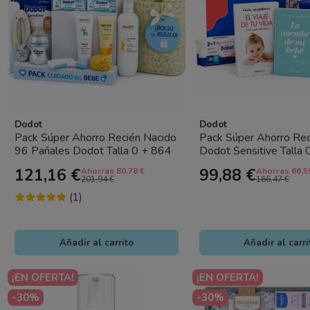
Dodot
Dodot
Pack Súper Ahorro Recién Nacido
Pack Súper Ahorro Rec
96 Pañales Dodot Talla 0 + 864
Dodot Sensitive Talla 0
Toallitas + Tratamiento...
+ Toallitas + Libros...
121,16 €
99,88 €
Ahorras 80.78 €
Ahorras 66.5
201,94 €
166,47 €
(1)
Añadir al carrito
Añadir al carri
¡EN OFERTA!
¡EN OFERTA!
-30%
-30%