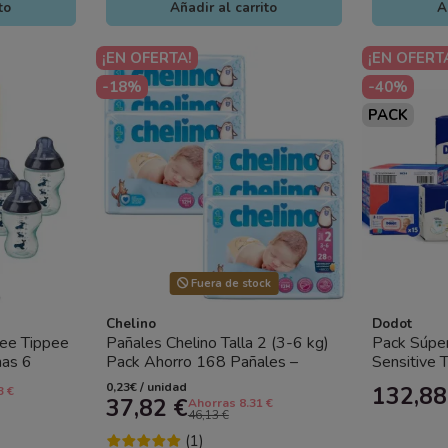
to
Añadir al carrito
A
¡EN OFERTA!
¡EN OFERT
-18%
-40%
PACK
Fuera de stock
Chelino
Dodot
mee Tippee
Pañales Chelino Talla 2 (3-6 kg)
Pack Súpe
nas 6
Pack Ahorro 168 Pañales –
Sensitive T
llo
Protección Económica para...
Weleda Calé
0,23€ / unidad
132,88
3 €
37,82 €
Ahorras 8.31 €
46,13 €
(1)