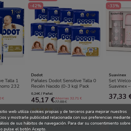
-42%
-33%
Dodot
Suavinex
e Talla 1
Pañales Dodot Sensitive Talla 0
Set Welco
horro 232
Recién Nacido (0-3 kg) Pack
Suavinex –
Ahorro 192Unidades (8x24) –...
Nacido con
0,24€ / Pañal
37,33 
45,17 €
0 €
Ahorras 32.71 €
77,88 €
(37)
sitio web utiliza cookies propias y de terceros para mejorar nuestros
cios y mostrarle publicidad relacionada con sus preferencias mediante
álisis de sus hábitos de navegación. Para dar su consentimiento sobre
to
Añadir al carrito
A
o pulse el botón Acepto.