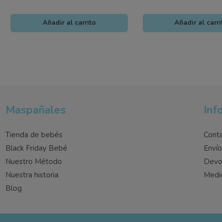
Añadir al carrito
Añadir al carri
Maspañales
Inf
Tienda de bebés
Cont
Black Friday Bebé
Enví
Nuestro Método
Devo
Nuestra historia
Medi
Blog