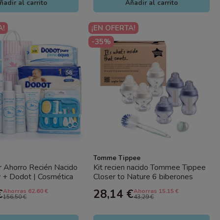
ñadir al carrito
Añadir al carrito
A!
¡EN OFERTA!
-35%
Tomme Tippee
 Ahorro Recién Nacido
Kit recien nacido Tommee Tippee
 + Dodot | Cosmética
Closer to Nature 6 biberones
+ Higiene
chupete cepillo bebe
€
28,14 €
Ahorras 62.60 €
Ahorras 15.15 €
156,50 €
43,29 €