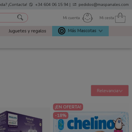
da? ¡Contacta!
+34 604 06 15 94
|
pedidos@maspanales.com
Mi cuenta
Mi cesta
Más Mascotas
Juguetes y regalos
Relevancia
¡EN OFERTA!
-18%