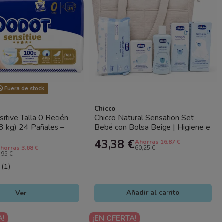
Fuera de stock
Chicco
itive Talla 0 Recién
Chicco Natural Sensation Set
3 kg) 24 Pañales –
Bebé con Bolsa Beige | Higiene e
op Fugas y Máxima...
Hidratación Recién Nacido
43,38 €
Ahorras 16.87 €
horras 3.68 €
60,25 €
,95 €
(1)
Ver
Añadir al carrito
A!
¡EN OFERTA!