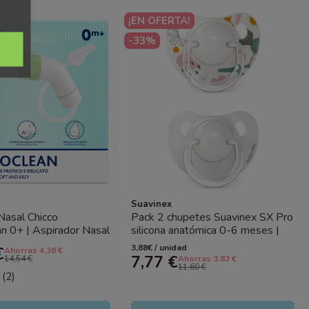
¡EN OFERTA!
-33%
Suavinex
Nasal Chicco
Pack 2 chupetes Suavinex SX Pro
n 0+ | Aspirador Nasal
silicona anatómica 0-6 meses |
 y Recién Nacidos
Chupete recién nacido...
3,88€ / unidad
€
Ahorras 4.36 €
7,77 €
14,54 €
Ahorras 3.83 €
11,60 €
(2)