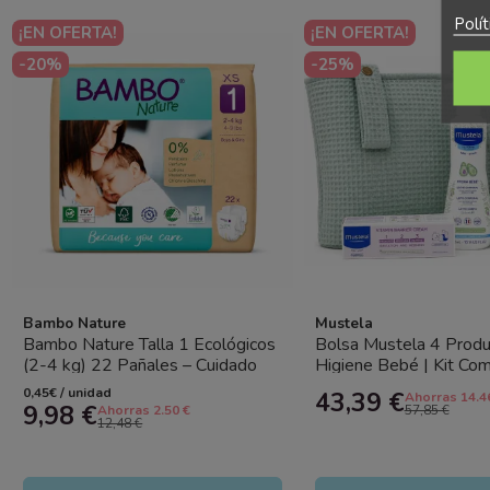
Polí
¡EN OFERTA!
¡EN OFERTA!
-20%
-25%
Bambo Nature
Mustela
Bambo Nature Talla 1 Ecológicos
Bolsa Mustela 4 Produ
(2-4 kg) 22 Pañales – Cuidado
Higiene Bebé | Kit Co
Natural Premium para...
Recién Nacido
0,45€ / unidad
43,39 €
Ahorras 14.4
9,98 €
Ahorras 2.50 €
57,85 €
12,48 €