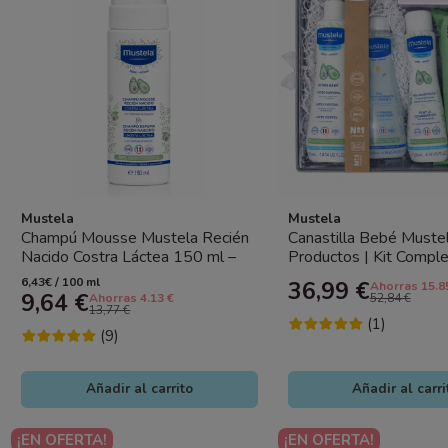
Mustela
Mustela
Champú Mousse Mustela Recién
Canastilla Bebé Mustel
Nacido Costra Láctea 150 ml –
Productos | Kit Compl
Limpieza Suave y Cuidado del...
Nacido
6,43€ / 100 ml
36,99 €
Ahorras 15.8
9,64 €
Ahorras 4.13 €
52,84 €
13,77 €
(1)
(9)
Añadir al carrito
Añadir al carri
¡EN OFERTA!
¡EN OFERTA!