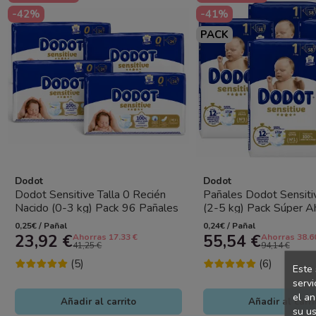
-42%
-41%
PACK
Dodot
Dodot
Dodot Sensitive Talla 0 Recién
Pañales Dodot Sensitiv
Nacido (0-3 kg) Pack 96 Pañales
(2-5 kg) Pack Súper A
(4x24) – Barrera Stop...
uds (4x58) Alta...
0,25€ / Pañal
0,24€ / Pañal
23,92 €
55,54 €
Ahorras 17.33 €
Ahorras 38.6
41,25 €
94,14 €
(5)
(6)
Este 
servi
el an
Añadir al carrito
Añadir al carri
su us