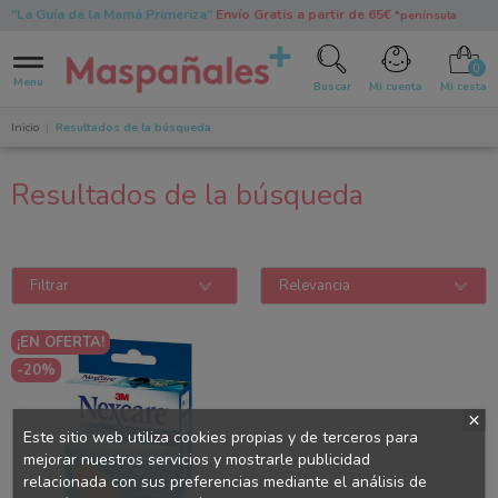
"La Guía de la Mamá Primeriza"
Envío Gratis a partir de 65€
*península
0
Menu
Buscar
Mi cuenta
Mi cesta
Inicio
Resultados de la búsqueda
Resultados de la búsqueda
Filtrar
Relevancia
¡EN OFERTA!
-20%
Este sitio web utiliza cookies propias y de terceros para
mejorar nuestros servicios y mostrarle publicidad
relacionada con sus preferencias mediante el análisis de