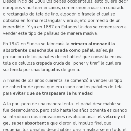
Desde inicio de 1800 los bebés occidentales, esto quiere decir
europeos y norteamericanos, comenzaron a usar un cuadrado
o rectángulo de tela de lino, algodón o franela el cual se
doblaba en forma rectangular y era sujeto por medio de un
imperdible. Y ya en 1887 en Estados Unidos se comenzaron a
vender este tipo de pañales de manera masiva.
En 1942 en Suecia se fabricaría la
primera almohadilla
absorbente desechable usada como pañal
, así es, ¡la
precursora de los pañales desechables! que consistía en una
tela de celulosa crepada cruda de “poner y tirar” la cual era
sostenida por unas braguitas de goma.
A finales de los años cuarenta, se comenzó a vender un tipo
de cobertor de goma que era usado con los pañales de tela
para
evitar que se traspasara la humedad
.
A la par -pero de una manera lenta- el pañal desechable se
fue desarrollando, pero solo hasta los años ochenta es cuando
se introducen dos innovaciones revolucionarias:
el velcro y el
gel super absorbente
que dieron el impulso final que
requerían los pañales desechables para masificarse en todo el