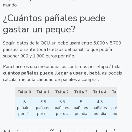
mundo.
¿Cuántos pañales puede
gastar un peque?
Según datos de la OCU, un bebé usará entre 3.000 y 5.700
pañales durante toda la etapa del pañal, lo que podría
suponer 900 y 1.900 euros por niño.
Para haceros una mejor idea, os contamos por etapa / talla
cuántos pañales puede llegar a usar el bebé
, así podéis
calcular mejor la cantidad de pañales a comprar:
Talla 0
Talla 1
Talla 2
Talla 3
Talla 4
Talla 5
8
6,5
5,5
5
4,5
4
pañales
pañales
pañales
pañales
pañales
pañales
por día
por día
por día
por día
por día
por día