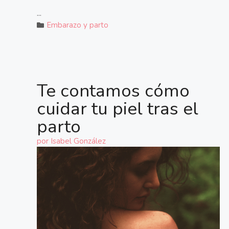
...
Embarazo y parto
Te contamos cómo
cuidar tu piel tras el
parto
por
Isabel González