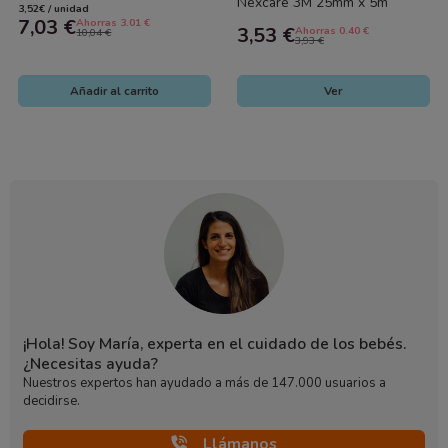
Medicación
Nexcare 3M 25mm x 5m
3,52€ / unidad
hipoalergénico y flexible
7,03 €
Ahorras 3.01 €
3,53 €
Ahorras 0.40 €
10,04 €
3,93 €
Añadir al carrito
Ver
¡Hola! Soy María, experta en el cuidado de los bebés.
¿Necesitas ayuda?
Nuestros expertos han ayudado a más de 147.000 usuarios a
decidirse.
Llámanos