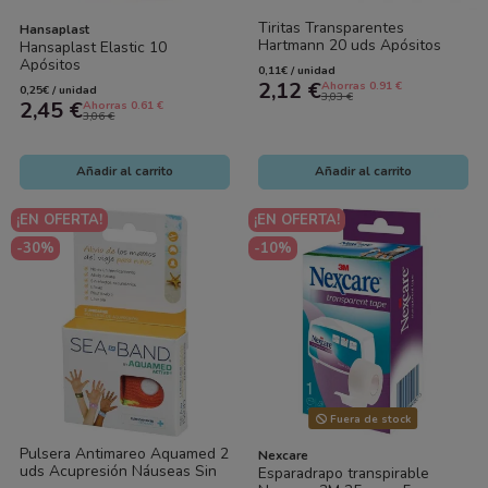
Tiritas Transparentes
Hansaplast
Hartmann 20 uds Apósitos
Hansaplast Elastic 10
Discretos Impermeables
Apósitos
0,11€ / unidad
2,12 €
Ahorras 0.91 €
0,25€ / unidad
3,03 €
2,45 €
Ahorras 0.61 €
3,06 €
Añadir al carrito
Añadir al carrito
¡EN OFERTA!
¡EN OFERTA!
-30%
-10%
Fuera de stock
Pulsera Antimareo Aquamed 2
Nexcare
uds Acupresión Náuseas Sin
Esparadrapo transpirable