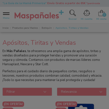
"La Guía de la Mamá Primeriza"
Envío Gratis a partir de 65€
*península
0
Menu
Buscar
Mi cuenta
Mi cesta
Inicio
Productos para Madres
Botiquín
Apósitos, Tiritas y Vendas
Apósitos, Tiritas y Vendas
En
Más Pañales
, te ofrecemos una amplia gama de apósitos, tiritas y
vendas diseñados para proteger heridas y promover una curación
segura y cómoda. Contamos con productos de marcas líderes como
Hansaplast, Nexcare y Star Cott.
Perfectos para el cuidado diario de pequeños cortes, rasguños o
lesiones, nuestros productos combinan calidad, comodidad y eficacia.
¡Todo lo que necesitas para mantener la piel protegida y cuidada!
Filtrar
Relevancia
¡EN OFERTA!
¡EN OFERTA!