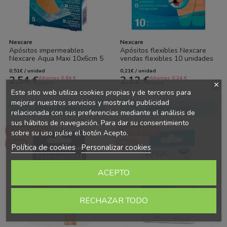
Nexcare
Nexcare
Apósitos impermeables
Apósitos flexibles Nexcare
Nexcare Aqua Maxi 10x6cm 5
vendas flexibles 10 unidades
unidades resistentes al agua
resistentes y cómodos
0,51€ / unidad
0,21€ / unidad
2,54 €
2,12 €
Ahorras 0.64 €
Ahorras 0.24 €
3,18 €
2,36 €
Este sitio web utiliza cookies propias y de terceros para
mejorar nuestros servicios y mostrarle publicidad
Añadir al carrito
Añadir al carrito
relacionada con sus preferencias mediante el análisis de
sus hábitos de navegación. Para dar su consentimiento
¡EN OFERTA!
¡EN OFERTA!
sobre su uso pulse el botón Acepto.
-20%
-30%
Política de cookies
Personalizar cookies
ACEPTO
RECHAZAR TODO