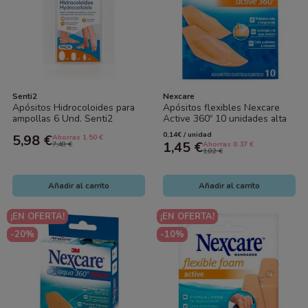
Senti2
Nexcare
Apósitos Hidrocoloides para
Apósitos flexibles Nexcare
ampollas 6 Und. Senti2
Active 360º 10 unidades alta
resistencia y movilidad
0,14€ / unidad
5,98 €
Ahorras 1.50 €
1,45 €
7,48 €
Ahorras 0.37 €
1,82 €
Añadir al carrito
Añadir al carrito
¡EN OFERTA!
¡EN OFERTA!
-20%
-10%