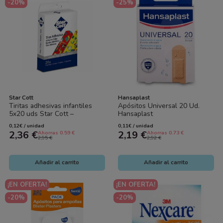
-20%
-25%
Star Cott
Hansaplast
Tiritas adhesivas infantiles
Apósitos Universal 20 Ud.
5x20 uds Star Cott –
Hansaplast
Protección con dibujos
0,12€ / unidad
0,11€ / unidad
2,36 €
2,19 €
Ahorras 0.59 €
Ahorras 0.73 €
2,95 €
2,92 €
Añadir al carrito
Añadir al carrito
¡EN OFERTA!
¡EN OFERTA!
-20%
-20%