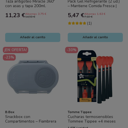
Taza antigoteo Miracle 360º
Pack Gel Refrigerante (2 ud.)
con asas y tapa 200ml.
– Mantiene Comida Fresca |
Munchkin
B.Box
11,23 €
5,47 €
Ahorras 3.75 €
Ahorras 1.63 €
14,98 €
7,10 €
(1)
Añadir al carrito
Añadir al carrito
¡EN OFERTA!
-30%
-23%
B.Box
Tomme Tippee
Snackbox con
Cucharas termosensibles
Compartimentos – Fiambrera
Tommee Tippee +4 meses
Antiderrame para Bebés |
pack 4 | Cucharas bebé
1,07€ / unidad