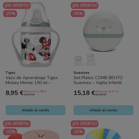
¡EN OFERTA!
¡EN OFERTA!
-25%
-35%
Tigex
Suavinex
Vaso de Aprendizaje Tigex
Set Platos COMB BENTO
Mickey Minnie 150 ml –
Suavinex – Vajilla Infantil
Boquilla Silicona
Práctica y Divertida
8,95 €
15,18 €
Ahorras 2.98 €
Ahorras 8.17 €
Antiderrames
11,93 €
23,35 €
Añadir al carrito
Añadir al carrito
¡EN OFERTA!
¡EN OFERTA!
-33%
-25%