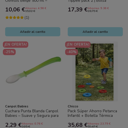
Olmitos Beige 500 ml –
Tippee pack 2 | Bolsa
Térmica, Reutilizable y
isotérmica bebé Closer to
10,06 €
17,39 €
Ahorras 4.96 €
Ahorras 9.36 €
Resistente
Nature
15,02 €
26,75 €
(1)
Añadir al carrito
Añadir al carrito
¡EN OFERTA!
¡EN OFERTA!
-25%
-40%
Canpol Babies
Chicco
Cuchara Punta Blanda Canpol
Pack Súper Ahorro Petanca
Babies – Suave y Segura para
Infantil + Botella Térmica
la Alimentación del Bebé
350ml | Diversión y
2,29 €
35,68 €
Ahorras 0.76 €
Ahorras 23.79 €
Movimiento al...
3,05 €
59,47 €