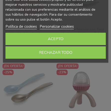
mejorar nuestros servicios y mostrarle publicidad
relacionada con sus preferencias mediante el análisis de
sus hábitos de navegación. Para dar su consentimiento
sobre su uso pulse el botón Acepto.
B.Box
B.Box
Política de cookies
Personalizar cookies
Dispensador para Purés
Cuenco de Silicona con Tapa
Reutilizable Fill + Feed –
y Ventosa – BLW para Bebés |
Alimentación Bebé | B.Box
B.Box
ACEPTO
16,66 €
13,90 €
Ahorras 4.97 €
Ahorras 4.15 €
21,63 €
18,05 €
RECHAZAR TODO
Añadir al carrito
Añadir al carrito
¡EN OFERTA!
¡EN OFERTA!
-25%
-23%