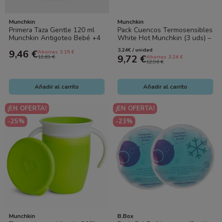
Munchkin
Munchkin
Primera Taza Gentle 120 ml
Pack Cuencos Termosensibles
Munchkin Antigoteo Bebé +4
White Hot Munchkin (3 uds) –
meses
Cuencos Bebé con Indicador
3,24€ / unidad
9,46 €
Ahorras 3.15 €
de...
9,72 €
12,61 €
Ahorras 3.24 €
12,96 €
Añadir al carrito
Añadir al carrito
¡EN OFERTA!
¡EN OFERTA!
-25%
-23%
Munchkin
B.Box