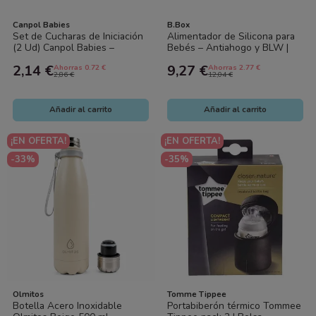
Canpol Babies
B.Box
Set de Cucharas de Iniciación
Alimentador de Silicona para
(2 Ud) Canpol Babies –
Bebés – Antiahogo y BLW |
Primeros Pasos en la
B.Box
2,14 €
9,27 €
Ahorras 0.72 €
Ahorras 2.77 €
Alimentación
2,86 €
12,04 €
Añadir al carrito
Añadir al carrito
¡EN OFERTA!
¡EN OFERTA!
-33%
-35%
Olmitos
Tomme Tippee
Botella Acero Inoxidable
Portabiberón térmico Tommee