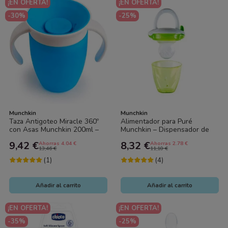
¡EN OFERTA!
¡EN OFERTA!
-30%
-25%
Munchkin
Munchkin
Taza Antigoteo Miracle 360º
Alimentador para Puré
con Asas Munchkin 200ml –
Munchkin – Dispensador de
Vaso de Aprendizaje para
Comida para Bebé | Fácil,
9,42 €
8,32 €
Ahorras 4.04 €
Ahorras 2.78 €
Bebé Sin...
Seguro y Sin...
13,46 €
11,10 €
(1)
(4)
Añadir al carrito
Añadir al carrito
¡EN OFERTA!
¡EN OFERTA!
-35%
-25%