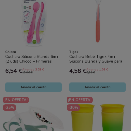
Chicco
Tigex
Cuchara Silicona Blanda 6m+
Cuchara Bebé Tigex 4m+ –
(2 uds) Chicco – Primeras
Silicona Blanda y Suave para
comidas con suavidad y
Primeras Papillas
6,54 €
4,58 €
Ahorras 3.52 €
Ahorras 1.53 €
seguridad
10,06 €
6,11 €
Añadir al carrito
Añadir al carrito
¡EN OFERTA!
¡EN OFERTA!
-25%
-30%