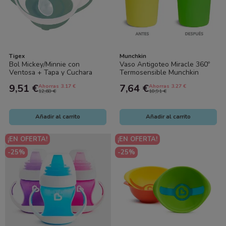
Tigex
Munchkin
Bol Mickey/Minnie con
Vaso Antigoteo Miracle 360º
Ventosa + Tapa y Cuchara
Termosensible Munchkin
Tigex – Antivuelco y Gran
265ml – Taza Bebé Sin
9,51 €
7,64 €
Ahorras 3.17 €
Ahorras 3.27 €
Capacidad
Derrames con...
12,68 €
10,91 €
Añadir al carrito
Añadir al carrito
¡EN OFERTA!
¡EN OFERTA!
-25%
-25%