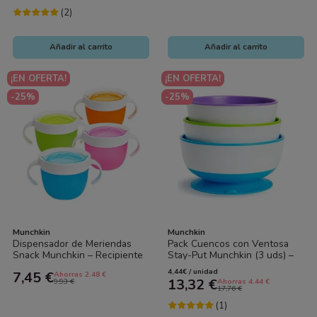
(2)
Añadir al carrito
Añadir al carrito
¡EN OFERTA!
¡EN OFERTA!
-25%
-25%
Munchkin
Munchkin
Dispensador de Meriendas
Pack Cuencos con Ventosa
Snack Munchkin – Recipiente
Stay-Put Munchkin (3 uds) –
Antiderrames para Bebé |
Boles Antideslizantes para
4,44€ / unidad
7,45 €
Ahorras 2.48 €
Ideal...
Bebé |...
13,32 €
9,93 €
Ahorras 4.44 €
17,76 €
(1)