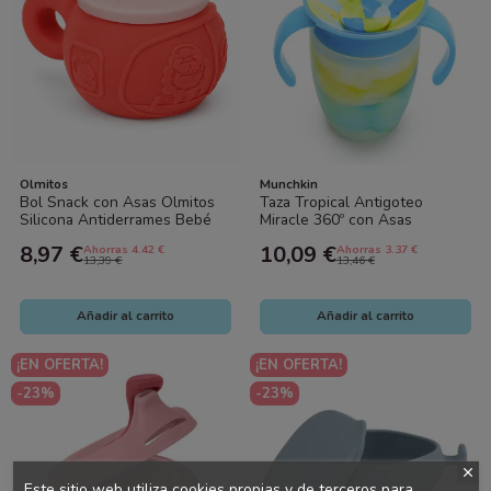
Olmitos
Munchkin
Bol Snack con Asas Olmitos
Taza Tropical Antigoteo
Silicona Antiderrames Bebé
Miracle 360º con Asas
Munchkin 200ml – Vaso Bebé
8,97 €
10,09 €
Ahorras 4.42 €
Ahorras 3.37 €
Sin Derrames...
13,39 €
13,46 €
Añadir al carrito
Añadir al carrito
¡EN OFERTA!
¡EN OFERTA!
-23%
-23%
Este sitio web utiliza cookies propias y de terceros para