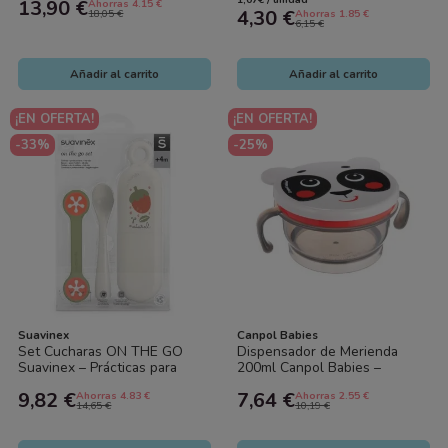
13,90 €
Ahorras 4.15 €
B.Box
seguridad calor
4,30 €
18,05 €
Ahorras 1.85 €
6,15 €
Añadir al carrito
Añadir al carrito
¡EN OFERTA!
¡EN OFERTA!
-33%
-25%
Suavinex
Canpol Babies
Set Cucharas ON THE GO
Dispensador de Merienda
Suavinex – Prácticas para
200ml Canpol Babies –
Comer Fuera de Casa
Práctico y Seguro para Snacks
9,82 €
7,64 €
Ahorras 4.83 €
Ahorras 2.55 €
del Bebé
14,65 €
10,19 €