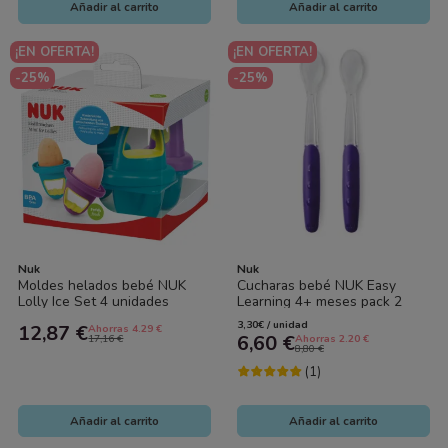
Añadir al carrito
Añadir al carrito
¡EN OFERTA!
¡EN OFERTA!
-25%
-25%
Nuk
Nuk
Moldes helados bebé NUK
Cucharas bebé NUK Easy
Lolly Ice Set 4 unidades
Learning 4+ meses pack 2
silicona sin BPA +6 meses
ergonómicas seguras sin BPA
3,30€ / unidad
12,87 €
Ahorras 4.29 €
6,60 €
17,16 €
Ahorras 2.20 €
8,80 €
(1)
Añadir al carrito
Añadir al carrito