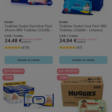
Dodot
Dodot
Toallitas Dodot Sensitive Pack
Toallitas Dodot Azul Pack 960
Ahorro 840 Toallitas (15x56) –
Toallitas (15x64) – Limpieza
Máxima Suavidad para Piel...
Suave y Protección para la
0,03€ / Toallita
0,03€ / Toallita
Piel
24,48 €
24,94 €
Ahorras 10.49 €
Ahorras 11.74 €
34,97 €
36,68 €
(678)
(97)
Añadir al carrito
Añadir al carrito
¡EN OFERTA!
¡EN OFERTA!
-35%
-20%