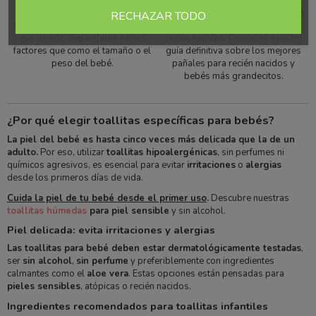
En este artículo te damos las
Si sois padres primerizos,
claves para saber cuál es la talla
seguramente os preguntéis cuáles
RECHAZAR TODO
del pañal idónea para tu bebé, ya
son los mejores pañales para
que de ello dependerán varios
recién nacidos. Descubre nuestra
factores que como el tamaño o el
guía definitiva sobre los mejores
peso del bebé.
pañales para recién nacidos y
bebés más grandecitos.
¿Por qué elegir toallitas específicas para bebés?
La piel del bebé es hasta cinco veces más delicada que la de un
adulto.
Por eso, utilizar
toallitas hipoalergénicas
, sin perfumes ni
químicos agresivos, es esencial para evitar
irritaciones
o
alergias
desde los primeros días de vida.
Cuida la piel de tu bebé desde el primer uso
.
Descubre nuestras
toallitas húmedas
para piel sensible
y sin alcohol.
Piel delicada: evita irritaciones y alergias
Las toallitas para bebé deben estar dermatológicamente testadas
,
ser
sin alcohol
,
sin perfume
y preferiblemente con ingredientes
calmantes como el
aloe vera
. Estas opciones están pensadas para
pieles sensibles
, atópicas o recién nacidos.
Ingredientes recomendados para toallitas infantiles