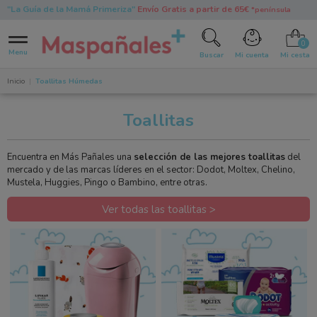
"La Guía de la Mamá Primeriza"
Envío Gratis a partir de 65€
*península
0
Menu
Buscar
Mi cuenta
Mi cesta
Inicio
Toallitas Húmedas
Toallitas
Encuentra en Más Pañales una
selección de las mejores toallitas
del
mercado y de las marcas líderes en el sector: Dodot, Moltex, Chelino,
Mustela, Huggies, Pingo o Bambino, entre otras.
Ver todas las toallitas >