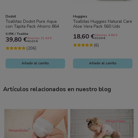
Dodot
Huggies
Toallitas Dodot Pure Aqua
Toallitas Huggies Natural Care
con Tapita Pack Ahorro 864
Aloe Vera Pack 560 Uds
Uds (18x48) – Nuevo Formato
(10x56) – Limpieza Suave e...
0,05€ / Toallita
18,60 €
Ahorras 4.64 €
Más...
39,80 €
Ahorras 21.43 €
23,24 €
61,23 €
(6)
(206)
Añadir al carrito
Añadir al carrito
Artículos relacionados en nuestro blog