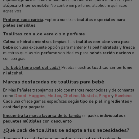
atópica o hipersensible
. No contienen perfume, alcohol ni químicos
agresivos.
Protege cada caricia
.
Explora nuestras
toallitas especiales para
pieles sensibles
.
Toallitas con aloe vera o sin perfume
Calma e hidrata mientras limpias.
Las
toallitas con aloe vera para
bebé
son una excelente opción para mantener la piel
hidratada y fresca
,
mientras que las
sin perfume
son ideales para
bebés recién nacidos
o
con alergias.
¿Tu bebé tiene piel delicada?
Prueba nuestras
toallitas sin perfume
ni alcohol
.
Marcas destacadas de toallitas para bebé
En Más Pañales trabajamos solo con marcas reconocidas y de confianza
como
Dodot
,
Huggies
,
Moltex
,
Chelino
,
Mustela
,
Pingo
y
Bambino
.
Cada una ofrece gamas específicas según
tipo de piel
,
ingredientes
y
cantidad por paquete
.
Encuentra la marca favorita de tu familia
en
packs individuales
o
paquetes múltiples con descuento
.
¿Qué pack de toallitas se adapta a tus necesidades?
Tenemos la cantidad que necesitas, sea cual sea tu ritmo de