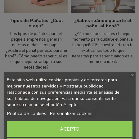
Tipos de Pañales: ¿Cuál
¿Sabes cuándo quitarle el
elegir?
pañal al bebé?
Los tipos de pañales para el
¿Aún no sabes cual es el mejor
peque siempre nos generan
momento para quitarle el pañal a
muchas dudas a los papis:
tu pequeño? En nuestro artículo te
¿existirá el pañal perfecto para mi
explicamos todo lo que
bebé? ¿Cómo puedo saber cuál es
necesitas para saber cuando es el
el que mejor se adapta a sus
momento ideal.
necesidades?
Este sitio web utiliza cookies propias y de terceros para
mejorar nuestros servicios y mostrarle publicidad
relacionada con sus preferencias mediante el análisis de
sus hábitos de navegación. Para dar su consentimiento
sobre su uso pulse el botón Acepto.
Política de cookies
Personalizar cookies
¿Cómo saber la talla del
Mejores Pañales: Guía
ACEPTO
pañal?
definitiva