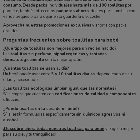
consumo.
Desde
packs individuales
hasta
más de 100 toallitas
por
paquete, también ofrecemos
paquetes ahorro
ideales para familias con
varios peques o para dejar en la guardería o el coche.
Aprovecha nuestras promociones exclusivas
y ahorra con packs
grandes.
Preguntas frecuentes sobre toallitas para bebé
¿Qué tipo de toallitas son mejores para un recién nacido?
Las
toallitas sin perfume, hipoalergénicas y testadas
dermatológicamente
son la mejor opción.
¿Cuántas toallitas se usan al día?
Un bebé puede usar entre
5 y 10 toallitas diarias
, dependiendo de su
edad y necesidades.
¿Las toallitas ecológicas limpian igual que las normales?
Sí, siempre que cuenten con
certificaciones de calidad y componentes
eficaces
.
¿Puedo usarlas en la cara de mi bebé?
Sí, si están formuladas específicamente
sin químicos agresivos ni
alcohol
.
¡Descubre ahora todas nuestras toallitas para bebé
y elige la mejor
para su piel y tu tranquilidad!