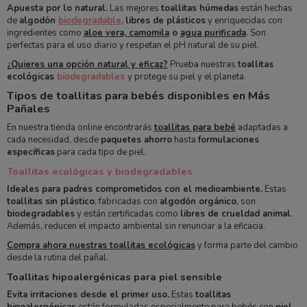
Apuesta por lo natural.
Las mejores
toallitas húmedas
están hechas
de
algodón
biodegradable
,
libres de plásticos
y enriquecidas con
ingredientes como
aloe vera, camomila
o
agua purificada
. Son
perfectas para el uso diario y respetan el pH natural de su piel.
¿Quieres una opción natural y eficaz?
Prueba nuestras
toallitas
ecológicas
biodegradables
y protege su piel y el planeta.
Tipos de toallitas para bebés disponibles en Más
Pañales
En nuestra tienda online encontrarás
toallitas para bebé
adaptadas a
cada necesidad, desde
paquetes ahorro
hasta
formulaciones
específicas
para cada tipo de piel.
Toallitas ecológicas y biodegradables
Ideales para padres comprometidos con el medioambiente.
Estas
toallitas sin plástico
, fabricadas con
algodón orgánico
, son
biodegradables
y están certificadas como
libres de crueldad animal
.
Además, reducen el impacto ambiental sin renunciar a la eficacia.
Compra ahora nuestras toallitas ecológicas
y forma parte del cambio
desde la rutina del pañal.
Toallitas hipoalergénicas para piel sensible
Evita irritaciones desde el primer uso.
Estas
toallitas
hipoalergénicas
están formuladas especialmente para bebés con
piel