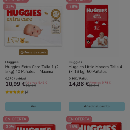
-33%
-28%
Fuera de stock
Huggies
Huggies
Huggies Extra Care Talla 1 (2-
Huggies Little Movers Talla 4
5 kg) 40 Pañales – Máxima
(7-18 kg) 50 Pañales –
Protección y Suavidad para...
Libertad de Movimiento y...
0,27€ / unidad
0,30€ / Pañal
10,99 €
14,86 €
Ahorras 5.42 €
Ahorras 5.78 €
16,41 €
20,64 €
(4)
Ver
Añadir al carrito
¡EN OFERTA!
¡EN OFERTA!
-30%
-25%