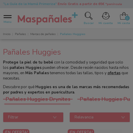
"La Guía de la Mamá Primeriza"
Envío Gratis a partir de 65€
*península
0
Menu
Buscar
Mi cuenta
Mi cesta
Inicio
Pañales
Marcas de pañales
Pañales Huggies
Pañales Huggies
Protege la piel de tu bebé
con la comodidad y seguridad que solo
los
pañales Huggies
pueden ofrecer. Desde recién nacidos hasta niños
mayores, en
Más Pañales
tenemos todas las tallas, tipos y
ofertas
que
necesitas.
Descubre por qué
Huggies es una de las marcas más recomendadas
por padres y expertos en puericultura
.
Pañales Huggies Drynites
Pañales Huggies Pul
Filtrar
Relevancia
¡EN OFERTA!
¡EN OFERTA!