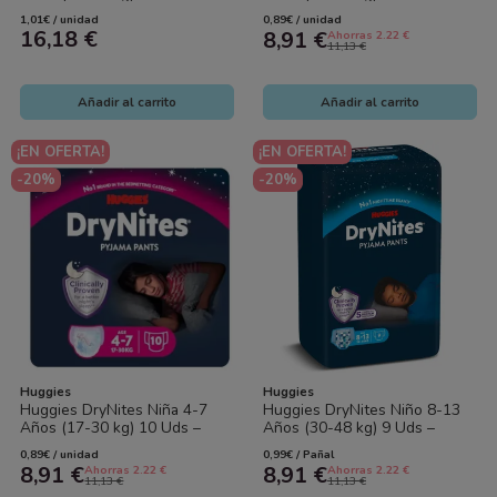
Protección Nocturna y Máxima
Protección Nocturna Discreta
1,01€ / unidad
0,89€ / unidad
Discreción
y Cómoda
16,18 €
8,91 €
Ahorras 2.22 €
11,13 €
Añadir al carrito
Añadir al carrito
¡EN OFERTA!
¡EN OFERTA!
-20%
-20%
Huggies
Huggies
Huggies DryNites Niña 4-7
Huggies DryNites Niño 8-13
Años (17-30 kg) 10 Uds –
Años (30-48 kg) 9 Uds –
Protección Nocturna Discreta
Protección Nocturna Discreta
0,89€ / unidad
0,99€ / Pañal
y Cómoda
y Cómoda
8,91 €
8,91 €
Ahorras 2.22 €
Ahorras 2.22 €
11,13 €
11,13 €