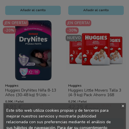
Añadir al carrito
Añadir al carrito
¡EN OFERTA!
¡EN OFERTA!
-20%
-30%
NUEVO
Huggies
Huggies
Huggies DryNites Niña 8-13
Huggies Little Movers Talla 3
Años (30-48 kg) 9 Uds –
(4-9 kg) Pack Ahorro 168
Protección Nocturna Discreta
Pañales (3x56) – Libertad de...
0,99€ / Pañal
0,25€ / Pañal
y Cómoda
8,91 €
42,25 €
Ahorras 2.22 €
Ahorras 18.10 €
11,13 €
60,35 €
Este sitio web utiliza cookies propias y de terceros para
mejorar nuestros servicios y mostrarle publicidad
relacionada con sus preferencias mediante el análisis de
Añadir al carrito
Añadir al carrito
sus hábitos de navegación. Para dar su consentimiento