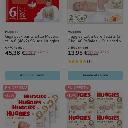
Huggies
Huggies
Giga pack pants Little Movers
Huggies Extra Care Talla 2 (3-
talla 6 (48x2) 96 uds. Huggies
6 kg) 40 Pañales – Suavidad y
Protección para Piel Delicada
0,47€ / pañal
0,35€ / unidad
45,36 €
13,95 €
Ahorras 19.44 €
Ahorras 2.46 €
64,80 €
16,41 €
(1)
Añadir al carrito
Añadir al carrito
¡EN OFERTA!
¡EN OFERTA!
-33%
-15%