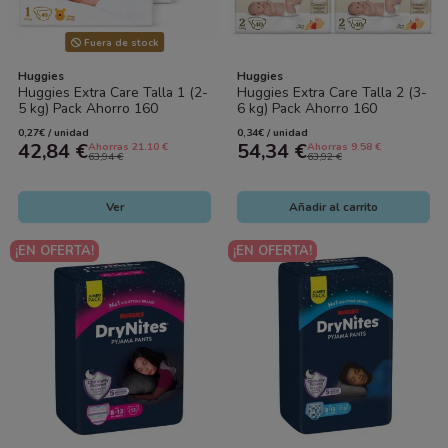
Fuera de stock
Huggies
Huggies
Huggies Extra Care Talla 1 (2-
Huggies Extra Care Talla 2 (3-
5 kg) Pack Ahorro 160
6 kg) Pack Ahorro 160
Pañales (4x40) – Máxima
Pañales (4x40) – Suavidad y...
0,27€ / unidad
0,34€ / unidad
Suavidad y...
42,84 €
54,34 €
Ahorras 21.10 €
Ahorras 9.58 €
63,94 €
63,92 €
Ver
Añadir al carrito
¡EN OFERTA!
¡EN OFERTA!