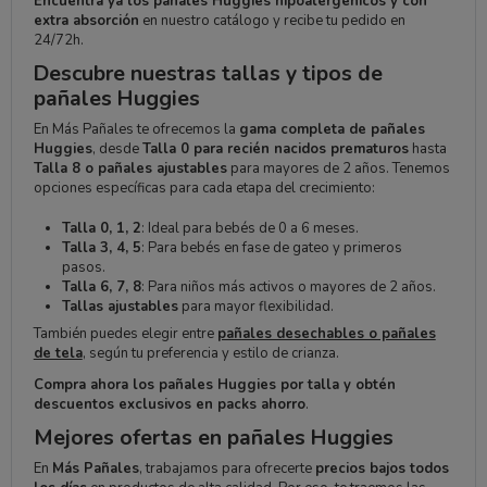
Encuentra ya los pañales Huggies hipoalergénicos y con
extra absorción
en nuestro catálogo y recibe tu pedido en
24/72h.
Descubre nuestras tallas y tipos de
pañales Huggies
En Más Pañales te ofrecemos la
gama completa de pañales
Huggies
, desde
Talla 0 para recién nacidos prematuros
hasta
Talla 8 o pañales ajustables
para mayores de 2 años. Tenemos
opciones específicas para cada etapa del crecimiento:
Talla 0, 1, 2
: Ideal para bebés de 0 a 6 meses.
Talla 3, 4, 5
: Para bebés en fase de gateo y primeros
pasos.
Talla 6, 7, 8
: Para niños más activos o mayores de 2 años.
Tallas ajustables
para mayor flexibilidad.
También puedes elegir entre
pañales desechables o pañales
de tela
, según tu preferencia y estilo de crianza.
Compra ahora los pañales Huggies por talla y obtén
descuentos exclusivos en packs ahorro
.
Mejores ofertas en pañales Huggies
En
Más Pañales
, trabajamos para ofrecerte
precios bajos todos