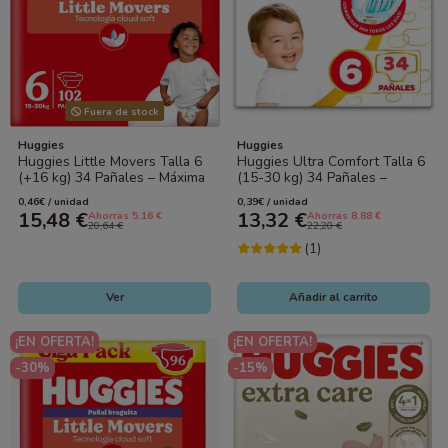
Fuera de stock
Huggies
Huggies
Huggies Little Movers Talla 6
Huggies Ultra Comfort Talla 6
(+16 kg) 34 Pañales – Máxima
(15-30 kg) 34 Pañales –
Libertad y Protección para...
Máxima Comodidad y Ajuste
0,46€ / unidad
0,39€ / unidad
para...
15,48 €
13,32 €
Ahorras 5.16 €
Ahorras 8.88 €
20,64 €
22,20 €
(1)
Ver
Añadir al carrito
¡EN OFERTA!
¡EN OFERTA!
-30%
-15%