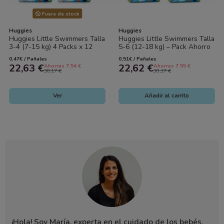
Fuera de stock
Huggies
Huggies
Huggies Little Swimmers Talla
Huggies Little Swimmers Talla
3-4 (7-15 kg) 4 Packs x 12
5-6 (12-18 kg) – Pack Ahorro
Pañales de Agua | Para
4x11 Pañales de Agua |
0,47€ / Pañales
0,51€ / Pañales
Piscina...
Total...
22,63 €
22,62 €
Ahorras 7.54 €
Ahorras 7.55 €
30,17 €
30,17 €
Ver
Añadir al carrito
¡Hola! Soy María, experta en el cuidado de los bebés.