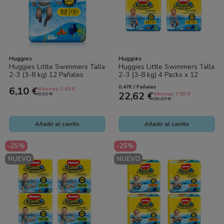
Huggies
Huggies
Huggies Little Swimmers Talla
Huggies Little Swimmers Talla
2-3 (3-8 kg) 12 Pañales
2-3 (3-8 kg) 4 Packs x 12
Bañador | Protección para el
Pañales de Agua | Para
0,47€ / Pañales
6,10 €
Ahorras 2.03 €
Agua...
Piscina...
22,62 €
8,13 €
Ahorras 7.55 €
30,17 €
Añadir al carrito
Añadir al carrito
-25%
-25%
NUEVO
NUEVO