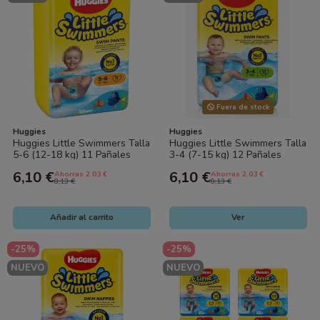
Fuera de stock
Huggies
Huggies
Huggies Little Swimmers Talla
Huggies Little Swimmers Talla
5-6 (12-18 kg) 11 Pañales
3-4 (7-15 kg) 12 Pañales
Bañador | Protección para...
Bañador | Protección para...
6,10 €
6,10 €
Ahorras 2.03 €
Ahorras 2.03 €
8,13 €
8,13 €
Añadir al carrito
Ver
-25%
-25%
NUEVO
NUEVO