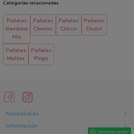
Categorías relacionadas
Pañales
Pañales
Pañales
Pañales
Bambino
Chelino
Chicco
Dodot
Mio
Pañales
Pañales
Moltex
Pingo
Maspañales
Información
¿Necesitas ayuda?