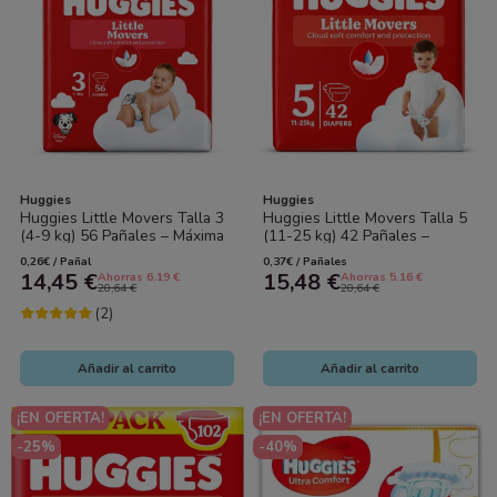
Huggies
Huggies
Huggies Little Movers Talla 3
Huggies Little Movers Talla 5
(4-9 kg) 56 Pañales – Máxima
(11-25 kg) 42 Pañales –
Libertad y Protección para...
Máxima Libertad y Protección
0,26€ / Pañal
0,37€ / Pañales
para...
14,45 €
15,48 €
Ahorras 6.19 €
Ahorras 5.16 €
20,64 €
20,64 €
(2)
Añadir al carrito
Añadir al carrito
¡EN OFERTA!
¡EN OFERTA!
-25%
-40%