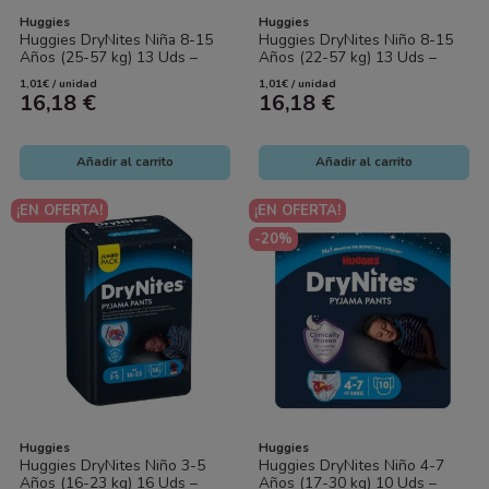
Huggies
Huggies
Huggies DryNites Niña 8-15
Huggies DryNites Niño 8-15
Años (25-57 kg) 13 Uds –
Años (22-57 kg) 13 Uds –
Protección Nocturna Discreta
Protección Nocturna Discreta
1,01€ / unidad
1,01€ / unidad
y...
y Segura
16,18 €
16,18 €
Añadir al carrito
Añadir al carrito
¡EN OFERTA!
¡EN OFERTA!
-20%
Huggies
Huggies
Huggies DryNites Niño 3-5
Huggies DryNites Niño 4-7
Años (16-23 kg) 16 Uds –
Años (17-30 kg) 10 Uds –