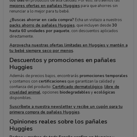
los días
en productos de alta calidad. Por eso, te traemos las
mejores ofertas en pañales Huggies
para que ahorres sin
renunciar a lo mejor para tu bebé.
¿Buscas ahorrar en cada compra?
Echa un vistazo a nuestros
packs ahorro de pañales Huggies
, que incluyen desde
30
hasta 60 unidades por paquete
, con descuentos aplicados
directamente.
Aprovecha nuestras ofertas limitadas en Huggies y mantén a
tu bebé siempre seco por menos
.
Descuentos y promociones en pañales
Huggies
Además de precios bajos, encontrarás
promociones temporales
y contamos con
certificaciones
que garantizan la calidad y
confianza del producto:
Certificado dermatológico
,
libre de
crueldad animal
, opciones
biodegradables
y
ecológicas
disponibles.
Suscríbete a nuestra newsletter y recibe un cupón para tu
primera compra de pañales Huggies
.
Opiniones reales sobre los pañales
Huggies