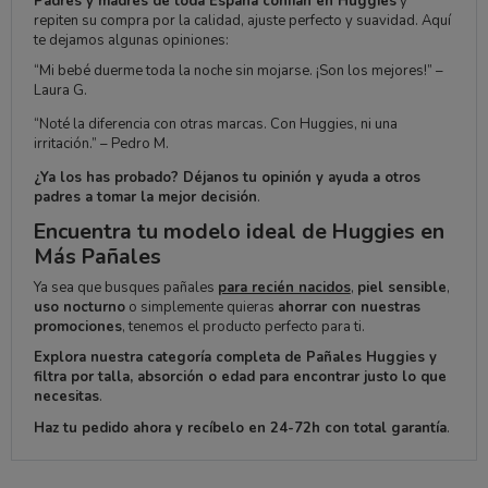
Padres y madres de toda España confían en Huggies
y
repiten su compra por la calidad, ajuste perfecto y suavidad. Aquí
te dejamos algunas opiniones:
“Mi bebé duerme toda la noche sin mojarse. ¡Son los mejores!” –
Laura G.
“Noté la diferencia con otras marcas. Con Huggies, ni una
irritación.” – Pedro M.
¿Ya los has probado? Déjanos tu opinión y ayuda a otros
padres a tomar la mejor decisión
.
Encuentra tu modelo ideal de Huggies en
Más Pañales
Ya sea que busques pañales
para recién nacidos
,
piel sensible
,
uso nocturno
o simplemente quieras
ahorrar con nuestras
promociones
, tenemos el producto perfecto para ti.
Explora nuestra categoría completa de Pañales Huggies y
filtra por talla, absorción o edad para encontrar justo lo que
necesitas
.
Haz tu pedido ahora y recíbelo en 24-72h con total garantía
.