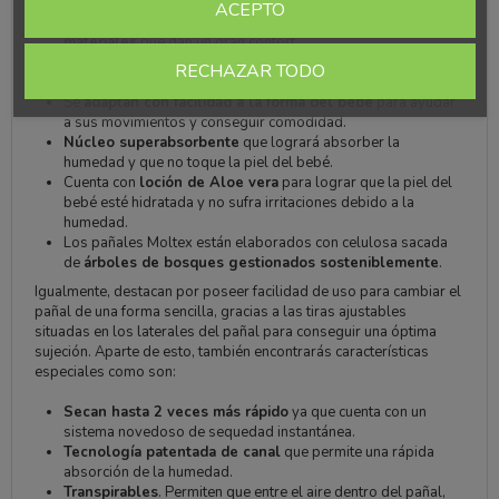
ACEPTO
Disponen de una
gran suavidad gracias a que cuenta con
materiales
que dan un gran confort.
Proporcionan hasta
12 horas de protección
ya que
RECHAZAR TODO
dispone de un sistema de secado rápido.
Se
adaptan con facilidad a la forma del bebé
para ayudar
a sus movimientos y conseguir comodidad.
Núcleo superabsorbente
que logrará absorber la
humedad y que no toque la piel del bebé.
Cuenta con
loción de Aloe vera
para lograr que la piel del
bebé esté hidratada y no sufra irritaciones debido a la
humedad.
Los pañales Moltex están elaborados con celulosa sacada
de
árboles de bosques gestionados sosteniblemente
.
Igualmente, destacan por poseer facilidad de uso para cambiar el
pañal de una forma sencilla, gracias a las tiras ajustables
situadas en los laterales del pañal para conseguir una óptima
sujeción. Aparte de esto, también encontrarás características
especiales como son:
Secan hasta 2 veces más rápido
ya que cuenta con un
sistema novedoso de sequedad instantánea.
Tecnología patentada de canal
que permite una rápida
absorción de la humedad.
Transpirables
. Permiten que entre el aire dentro del pañal,