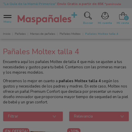
"La Guía de la Mamá Primeriza"
Envío Gratis a partir de 65€
*península
0
Menu
Buscar
Mi cuenta
Mi cesta
Inicio
Pañales
Marcas de pañales
Pañales Moltex
Pañales Moltex talla 4
Pañales Moltex talla 4
Encuentra aquí los pañales Moltex de talla 4 que más se ajusten a tus
necesidades y gustos para tu bebé. Contamos con las primeras marcas
y los mejores modelos.
Ofrecemos lo mejor en cuanto a
pañales Moltex talla 4
según los
gustos y necesidades de los padres y madres. En este caso, Moltex nos
ofrece un pañal Premium Confort que destaca por presentar un nuevo
diseño innovador que proporciona mayor tiempo de sequedad en la piel
de bebé y un gran confort.
Filtrar
Relevancia
¡EN OFERTA!
-30%