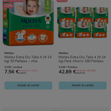
-22%
Moltex
Moltex
Moltex Extra Dry Talla 4 (9-14
Moltex Extra Dry Talla 4 (9-14
kg) 30 Pañales – Alta
kg) Pack Ahorro 180 Pañales
Absorción y Protección para
(6x30) – Máxima Absorción y...
0,25€ / unidad
0,24€ / Pañales
el Día...
7,56 €
42,89 €
Ahorras 2.13 €
Ahorras 18.38 €
9,69 €
61,27 €
Añadir al carrito
Añadir al carrito