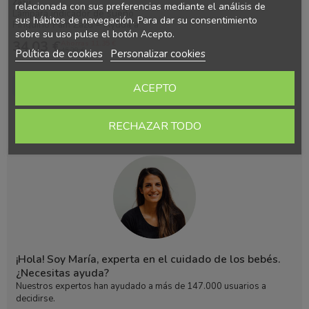
Zazu
relacionada con sus preferencias mediante el análisis de
Lámpara indicador de sueño
sus hábitos de navegación. Para dar su consentimiento
Pingüino Pam Zazu – Ayuda a
sobre su uso pulse el botón Acepto.
dormir y despertar
34,03 €
Ahorras 11.35 €
45,38 €
Política de cookies
Personalizar cookies
Añadir al carrito
ACEPTO
RECHAZAR TODO
¡Hola! Soy María, experta en el cuidado de los bebés.
¿Necesitas ayuda?
Nuestros expertos han ayudado a más de 147.000 usuarios a
decidirse.