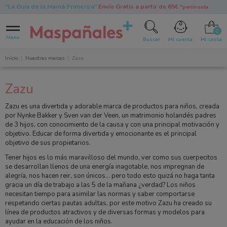
"La Guía de la Mamá Primeriza"
Envío Gratis a partir de 65€
*península
0
Menu
Buscar
Mi cuenta
Mi cesta
Inicio
Nuestras marcas
Zazu
Zazu
Zazu es una divertida y adorable marca de productos para niños, creada
por Nynke Bakker y Sven van der Veen, un matrimonio holandés padres
de 3 hijos, con conocimiento de la causa y con una principal motivación y
objetivo. Educar de forma divertida y emocionante es el principal
objetivo de sus propietarios.
Tener hijos es lo más maravilloso del mundo, ver como sus cuerpecitos
se desarrollan llenos de una energía inagotable, nos impregnan de
alegría, nos hacen reir, son únicos... pero todo esto quizá no haga tanta
gracia un día de trabajo a las 5 de la mañana ¿verdad? Los niños
necesitan tiempo para asimilar las normas y saber comportarse
respetando ciertas pautas adultas, por este motivo Zazu ha creado su
línea de productos atractivos y de diversas formas y modelos para
ayudar en la educación de los niños.