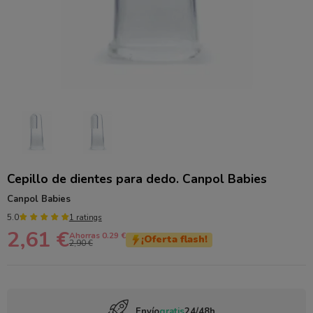
Cepillo de dientes para dedo. Canpol Babies
Canpol Babies
5.0
1 ratings
2,61 €
Ahorras 0.29 €
¡Oferta flash!
2,90 €
Envío
gratis
24/48h