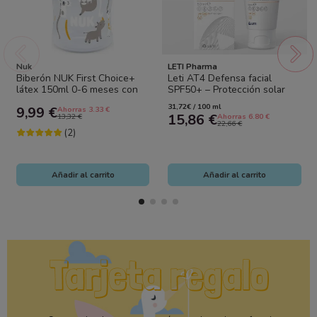
Nuk
LETI Pharma
Biberón NUK First Choice+
Leti AT4 Defensa facial
látex 150ml 0-6 meses con
SPF50+ – Protección solar
control de temperatura
alta para piel atópica
31,72€ / 100 ml
9,99 €
Ahorras 3.33 €
anticólicos
15,86 €
13,32 €
Ahorras 6.80 €
22,66 €
(2)
Añadir al carrito
Añadir al carrito