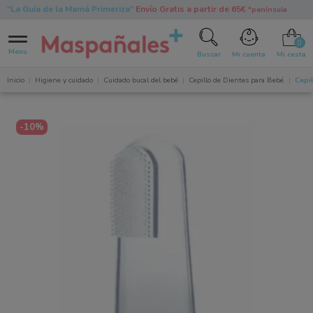
"La Guía de la Mamá Primeriza"
Envío Gratis a partir de 65€
*península
0
Menu
Buscar
Mi cuenta
Mi cesta
Inicio
Higiene y cuidado
Cuidado bucal del bebé
Cepillo de Dientes para Bebé
Cepi
-10%