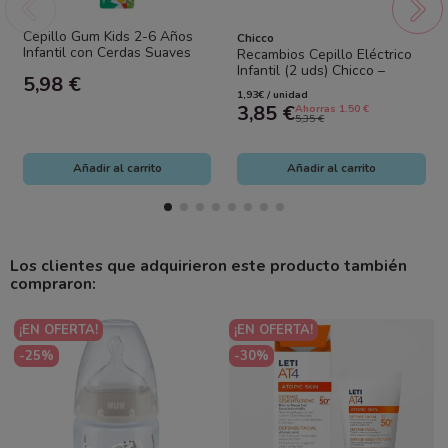
Cepillo Gum Kids 2-6 Años
Chicco
Infantil con Cerdas Suaves
Recambios Cepillo Eléctrico
Infantil (2 uds) Chicco –
5,98 €
Higiene bucal eficaz y
1,93€ / unidad
siempre...
3,85 €
Ahorras 1.50 €
5,35 €
Añadir al carrito
Añadir al carrito
Los clientes que adquirieron este producto también
compraron:
¡EN OFERTA!
¡EN OFERTA!
-25%
-30%