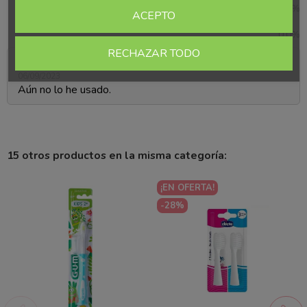
1
0.0%
ACEPTO
estrellas
0
0.0%
estrellas
RECHAZAR TODO
Raquel G.
06/09/2023
Aún no lo he usado.
15 otros productos en la misma categoría:
¡EN OFERTA!
-28%