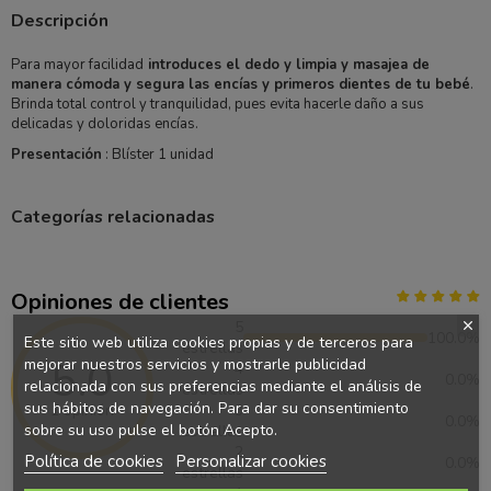
Descripción
Para mayor facilidad
introduces el dedo y limpia y masajea de
manera cómoda y segura las encías y primeros dientes de tu bebé
.
Brinda total control y tranquilidad, pues evita hacerle daño a sus
delicadas y doloridas encías.
Presentación
: Blíster 1 unidad
Categorías relacionadas
Opiniones de clientes
5
100.0%
Este sitio web utiliza cookies propias y de terceros para
estrellas
5.0
mejorar nuestros servicios y mostrarle publicidad
4
0.0%
relacionada con sus preferencias mediante el análisis de
estrellas
sus hábitos de navegación. Para dar su consentimiento
1 opinión
3
0.0%
sobre su uso pulse el botón Acepto.
estrellas
2
Política de cookies
Personalizar cookies
0.0%
estrellas