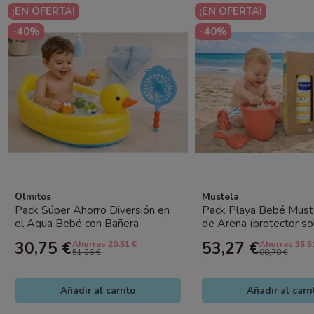
¡EN OFERTA!
¡EN OFERTA!
-40%
-40%
Olmitos
Mustela
Pack Súper Ahorro Diversión en
Pack Playa Bebé Must
el Agua Bebé con Bañera
de Arena (protector s
Hinchable Patito + Juguetes de...
+ juguetes playa)
30,75 €
53,27 €
Ahorras 20.51 €
Ahorras 35.5
51,26 €
88,78 €
Añadir al carrito
Añadir al carri