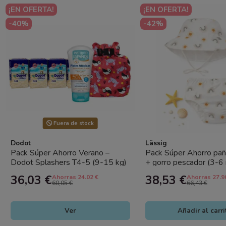
¡EN OFERTA!
¡EN OFERTA!
-40%
-42%
Fuera de stock
Dodot
Lässig
Pack Súper Ahorro Verano –
Pack Súper Ahorro pañ
Dodot Splashers T4-5 (9-15 kg)
+ gorro pescador (3-6
+ Protector Solar SPF50...
Sol Lässig con protecció
36,03 €
38,53 €
Ahorras 24.02 €
Ahorras 27.9
60,05 €
66,43 €
Ver
Añadir al carri