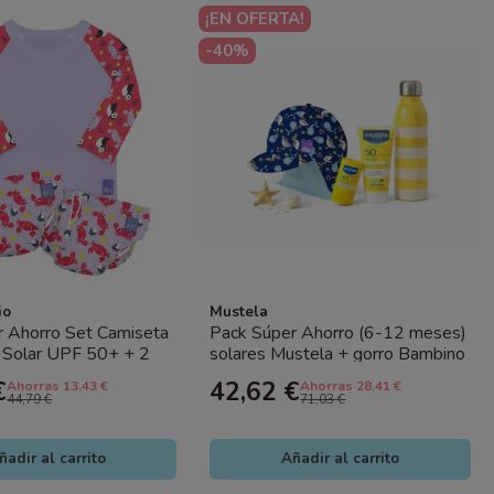
¡EN OFERTA!
-40%
io
Mustela
r Ahorro Set Camiseta
Pack Súper Ahorro (6-12 meses)
 Solar UPF 50+ + 2
solares Mustela + gorro Bambino
eutilizables...
Mio con protección...
€
42,62 €
Ahorras 13.43 €
Ahorras 28.41 €
44,79 €
71,03 €
ñadir al carrito
Añadir al carrito