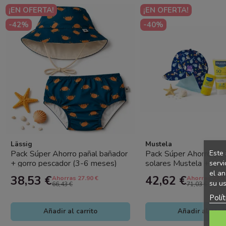
¡EN OFERTA!
¡EN OFERTA!
-42%
-40%
Lässig
Mustela
Este 
Pack Súper Ahorro pañal bañador
Pack Súper Ahorro (1-
+ gorro pescador (3-6 meses)
solares Mustela + gor
servi
Crab Lässig con protección...
Mio con protección solar
el an
38,53 €
42,62 €
Ahorras 27.90 €
Ahorras 28.4
su us
66,43 €
71,03 €
Polí
Añadir al carrito
Añadir al carri