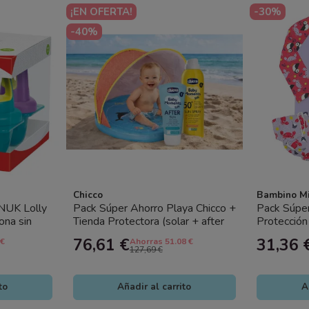
¡EN OFERTA!
-30%
-40%
Chicco
Bambino M
NUK Lolly
Pack Súper Ahorro Playa Chicco +
Pack Súpe
ona sin
Tienda Protectora (solar + after
Protección
sun + tienda bebé)
Bañadores R
76,61 €
31,36 
 €
Ahorras 51.08 €
127,69 €
to
Añadir al carrito
A