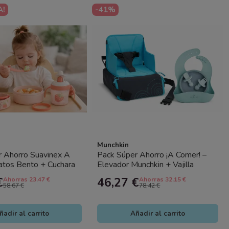
A!
-41%
Munchkin
r Ahorro Suavinex A
Pack Súper Ahorro ¡A Comer! –
atos Bento + Cuchara
Elevador Munchkin + Vajilla
endizaje
Olmitos 4 Piezas para Bebé
€
46,27 €
Ahorras 23.47 €
Ahorras 32.15 €
58,67 €
78,42 €
ñadir al carrito
Añadir al carrito