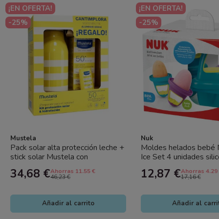
¡EN OFERTA!
¡EN OFERTA!
-25%
-25%
Mustela
Nuk
Pack solar alta protección leche +
Moldes helados bebé 
stick solar Mustela con
Ice Set 4 unidades silic
cantimplora de regalo
BPA +6 meses
34,68 €
12,87 €
Ahorras 11.55 €
Ahorras 4.29
46,23 €
17,16 €
Añadir al carrito
Añadir al carri