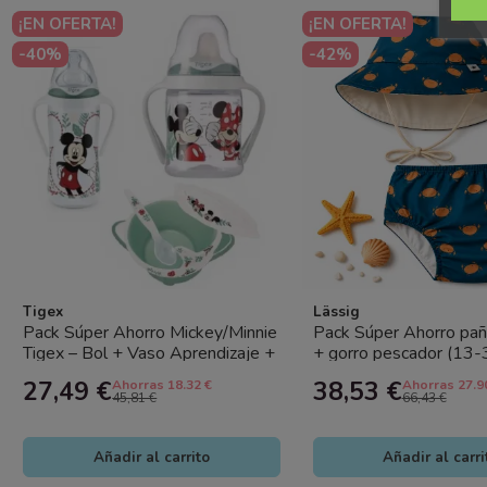
¡EN OFERTA!
¡EN OFERTA!
-40%
-42%
Tigex
Lässig
Pack Súper Ahorro Mickey/Minnie
Pack Súper Ahorro pañ
Tigex – Bol + Vaso Aprendizaje +
+ gorro pescador (13
Biberón | Autonomía,...
Crab Lässig con...
27,49 €
38,53 €
Ahorras 18.32 €
Ahorras 27.9
45,81 €
66,43 €
Añadir al carrito
Añadir al carri