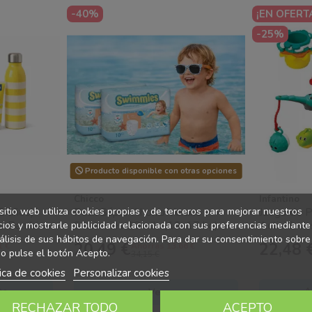
-40%
¡EN OFERT
-25%
Producto disponible con otras opciones
Chicco
Infantino
sitio web utiliza cookies propias y de terceros para mejorar nuestros
2 años)
Pack Súper Ahorro Verano –
Juego de P
ro Bambino
Swimmies 20 uds (12-17 kg) +
Actividad
cios y mostrarle publicidad relacionada con sus preferencias mediante
...
Gafas de Sol +24M UV con
álisis de sus hábitos de navegación. Para dar su consentimiento sobre
20,49 €
22,48 
1 €
Ahorras 13.66 €
Funda...
o pulse el botón Acepto.
34,15 €
tica de cookies
Personalizar cookies
to
Ver
A
RECHAZAR TODO
ACEPTO