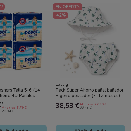
A!
¡EN OFERTA!
-42%
Lässig
shers Talla 5-6 (14+
Pack Súper Ahorro pañal bañador
horro 40 Pañales
+ gorro pescador (7-12 meses)
versión en el Agua...
Palms Lässig con...
les
38,53 €
Ahorras 27.90 €
€
Ahorras 5.79 €
66,43 €
28,94 €
ñadir al carrito
Añadir al carrito