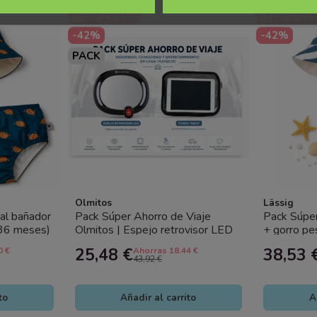
¡EN OFERTA!
¡EN OFERT
-42%
-42%
PACK
Olmitos
Lässig
al bañador
Pack Súper Ahorro de Viaje
Pack Súper
-36 meses)
Olmitos | Espejo retrovisor LED
+ gorro p
+ Funda Tablet Coche Bebé
Rayas Lässi
25,48 €
38,53 
0 €
Ahorras 18.44 €
43,92 €
to
Añadir al carrito
A