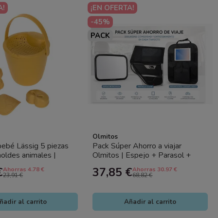
A!
¡EN OFERTA!
-45%
PACK
Olmitos
bebé Lässig 5 piezas
Pack Súper Ahorro a viajar
oldes animales |
Olmitos | Espejo + Parasol +
aya niños (cubo,...
Organizador Tablet
€
37,85 €
Ahorras 4.78 €
Ahorras 30.97 €
23,91 €
68,82 €
ñadir al carrito
Añadir al carrito