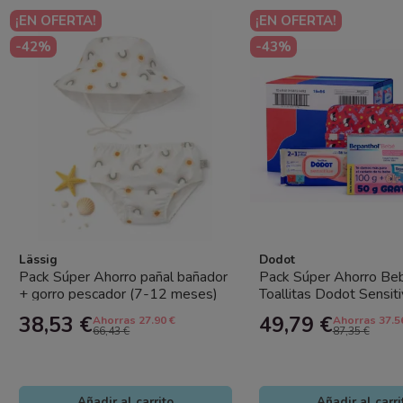
¡EN OFERTA!
¡EN OFERTA!
-42%
-43%
Lässig
Dodot
Pack Súper Ahorro pañal bañador
Pack Súper Ahorro Be
+ gorro pescador (7-12 meses)
Toallitas Dodot Sensit
Sol Lässig con protección...
uds + Bepanthol Bebé 
38,53 €
49,79 €
Ahorras 27.90 €
Ahorras 37.5
66,43 €
87,35 €
Añadir al carrito
Añadir al carri