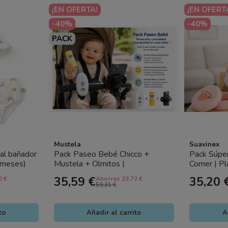
¡EN OFERTA!
¡EN OFERT
-40%
-40%
PACK
Mustela
Suavinex
al bañador
Pack Paseo Bebé Chicco +
Pack Súpe
 meses)
Mustela + Olmitos |
Comer | Pl
n...
Antimosquitos, Protector Solar
+ Vaso Apr
35,59 €
35,20 
0 €
Ahorras 23.72 €
SPF50+ y...
59,31 €
to
Añadir al carrito
A