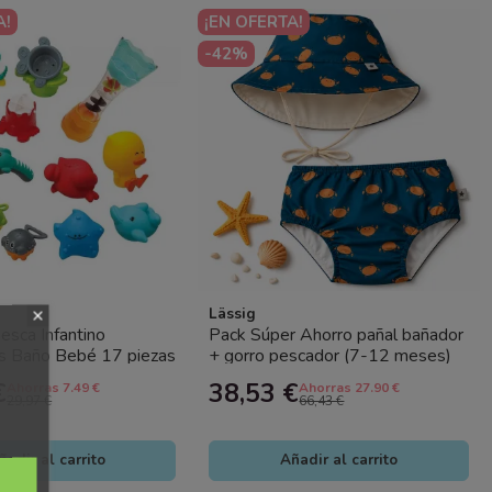
A!
¡EN OFERTA!
-42%
Lässig
esca Infantino
Pack Súper Ahorro pañal bañador
es Baño Bebé 17 piezas
+ gorro pescador (7-12 meses)
Crab Lässig con...
€
38,53 €
Ahorras 7.49 €
Ahorras 27.90 €
29,97 €
66,43 €
ñadir al carrito
Añadir al carrito