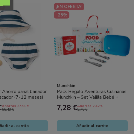
A!
¡EN OFERTA!
-25%
Munchkin
 Ahorro pañal bañador
Pack Regalo Aventuras Culinarias
escador (7-12 meses)
Munchkin – Set Vajilla Bebé +
g con...
Cubiertos | Ideal para...
€
7,28 €
Ahorras 27.90 €
Ahorras 2.42 €
66,43 €
9,70 €
ñadir al carrito
Añadir al carrito