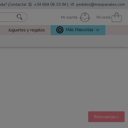
da? ¡Contacta!
+34 604 06 15 94
|
pedidos@maspanales.com
Mi cuenta
Mi cesta
Más Mascotas
Juguetes y regalos
Relevancia