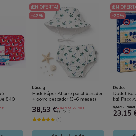
¡EN OFERTA!
¡EN OFERT
-42%
-20%
Lässig
Dodot
bé –
Pack Súper Ahorro pañal bañador
Dodot Spla
ive 840
+ gorro pescador (3-6 meses)
kg) Pack A
150 g +...
Palms Lässig con...
(4x10) – Di
0,58€ / Paña
38,53 €
6 €
Ahorras 27.90 €
23,15 
66,43 €
(1)
to
Añadir al carrito
A