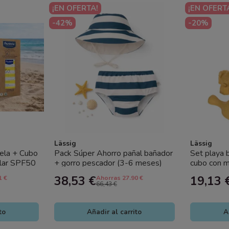
¡EN OFERTA!
¡EN OFERT
-42%
-20%
Lässig
Lässig
ela + Cubo
Pack Súper Ahorro pañal bañador
Set playa 
olar SPF50
+ gorro pescador (3-6 meses)
cubo con m
Rayas Lässig con...
Juguetes pl
38,53 €
19,13 
1 €
Ahorras 27.90 €
66,43 €
to
Añadir al carrito
A