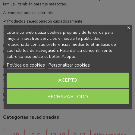
familia… también para tus mascotas.
Al comprar aquí encontrarás:
✔ Productos seleccionados cuidadosamente
✔ Atención cercana y personalizada
Este sitio web utiliza cookies propias y de terceros para
✔ Envío rápido y seguro
✔ Confianza de una tienda familiar
mejorar nuestros servicios y mostrarle publicidad
relacionada con sus preferencias mediante el análisis de
Nuestro objetivo es ofrecer productos que realmente aporten valor al
sus hábitos de navegación. Para dar su consentimiento
bienestar de quienes más quieres.
sobre su uso pulse el botón Acepto.
Política de cookies
Personalizar cookies
🚚 Entrega y confianza
🚚
Entrega rápida 24/48h
ACEPTO
📦
Envío seguro desde Más Pañales
💙 En
Más Pañales
cuidamos de toda tu familia.
La misma confianza que eliges para tu bebé, ahora también para tu
RECHAZAR TODO
mascota.
Categorías relacionadas