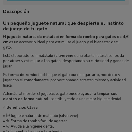
Descripción
Un pequeño juguete natural que despierta el instinto
de juego de tu gato.
El
juguete natural de matatabi en forma de rombo para gatos de 4,6
cm
es un accesorio ideal para estimular el juego y el bienestar de tu
gato.
Está elaborado con
matatabi (silvervine)
, una planta natural conocida
por atraer y estimular a los gatos, despertando su curiosidad y ganas de
jugar.
Su
forma de rombo
facilita que el gato pueda agarrarlo, morderlo y
jugar con él cómodamente, proporcionando entretenimiento y actividad
física.
Además, al morder el juguete, el gato puede
ayudar a limpiar sus
dientes de forma natural
, contribuyendo a una mejor higiene dental.
⭐
Beneficios Clave
• 🐱 Juguete natural de matatabi (silvervine)
• 🔷 Forma de rombo fácil de agarrar
• 🦷 Ayuda a la higiene dental
• 🐾 Estimula el juego y la actividad