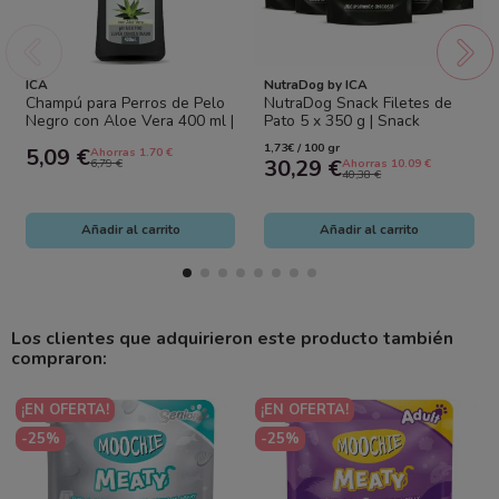
ICA
NutraDog by ICA
Champú para Perros de Pelo
NutraDog Snack Filetes de
Negro con Aloe Vera 400 ml |
Pato 5 x 350 g | Snack
Realza el Color y Cuida el...
Natural para Perros
1,73€ / 100 gr
5,09 €
Ahorras 1.70 €
30,29 €
6,79 €
Ahorras 10.09 €
40,38 €
Añadir al carrito
Añadir al carrito
Los clientes que adquirieron este producto también
compraron:
¡EN OFERTA!
¡EN OFERTA!
-25%
-25%