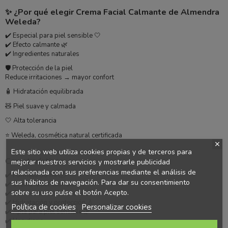
✨ ¿Por qué elegir Crema Facial Calmante de Almendra
Weleda?
✔️ Especial para piel sensible 🤍
✔️ Efecto calmante 🌿
✔️ Ingredientes naturales
🛡️ Protección de la piel
Reduce irritaciones → mayor confort
🧴 Hidratación equilibrada
🧸 Piel suave y calmada
🤍 Alta tolerancia
⭐ Weleda, cosmética natural certificada
Este sitio web utiliza cookies propias y de terceros para
Características
mejorar nuestros servicios y mostrarle publicidad
relacionada con sus preferencias mediante el análisis de
✔️ Formato 30 ml 📦
sus hábitos de navegación. Para dar su consentimiento
✔️ Crema facial calmante 🤍
sobre su uso pulse el botón Acepto.
✔️ Con aceite de almendra 🌰
✔️ Hidratación y protección 💧
Política de cookies
Personalizar cookies
✔️ Apta para piel sensible 🌿
✔️ Uso diario