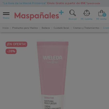
"La Guía de la Mamá Primeriza"
Envío Gratis a partir de 65€
*península
0
Menu
Buscar
Mi cuenta
Mi cesta
Inicio
Productos para Madres
Belleza
Cuidado facial
Cremas y Tratamientos
Crem
¡EN OFERTA!
-28%