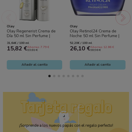
Olay
Olay
Olay Regenerist Crema de
Olay Retinol24 Crema de
Día 50 ml Sin Perfume |
Noche 50 ml Sin Perfume |
Hidratación, Reafirmación y
Hidrata, Suaviza e Ilumina
31,64€ / 100 ml
52,20€ / 100 ml
Renovación
15,82 €
26,10 €
Ahorras 7.79 €
Ahorras 12.86 €
23,61 €
38,96 €
Añadir al carrito
Añadir al carrito
¡Sorprende a los nuevos papás con el regalo perfecto!