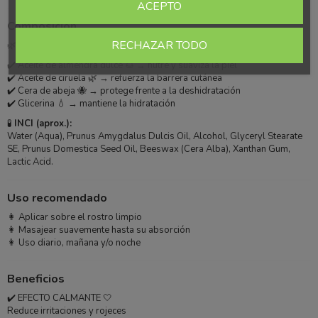
ACEPTO
Composición
RECHAZAR TODO
🌿
Ingredientes clave:
✔️ Aceite de almendra dulce 🌰 → nutre y suaviza la piel
✔️ Aceite de ciruela 🌿 → refuerza la barrera cutánea
✔️ Cera de abeja 🐝 → protege frente a la deshidratación
✔️ Glicerina 💧 → mantiene la hidratación
🧪
INCI (aprox.):
Water (Aqua), Prunus Amygdalus Dulcis Oil, Alcohol, Glyceryl Stearate
SE, Prunus Domestica Seed Oil, Beeswax (Cera Alba), Xanthan Gum,
Lactic Acid.
Uso recomendado
👩 Aplicar sobre el rostro limpio
👩 Masajear suavemente hasta su absorción
👩 Uso diario, mañana y/o noche
Beneficios
✔️ EFECTO CALMANTE 🤍
Reduce irritaciones y rojeces