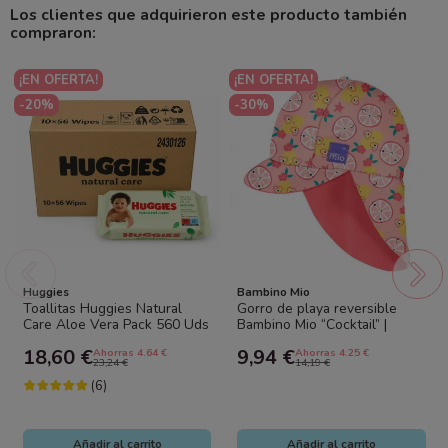
Los clientes que adquirieron este producto también
compraron:
¡EN OFERTA!
¡EN OFERTA!
-20%
-30%
Huggies
Bambino Mio
Toallitas Huggies Natural
Gorro de playa reversible
Care Aloe Vera Pack 560 Uds
Bambino Mio “Cocktail” |
(10x56) – Limpieza Suave e...
Protección solar UPF50+
18,60 €
9,94 €
Ahorras 4.64 €
Ahorras 4.25 €
bebé
23,24 €
14,19 €
(6)
Añadir al carrito
Añadir al carrito