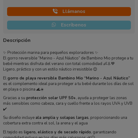
Llámanos
Escríbenos
Descripción
✨ Protección marina para pequeños exploradores ✨
El gorro reversible “Marino - Azul Náutico” de Bambino Mio protege a tu
bebé mientras disfruta del verano con total comodidad 👶⚓💙
Ligero, práctico y con un estilo náutico irresistible 😊
El
gorro de playa reversible Bambino Mio “Marino - Azul Náutico”
es el complemento ideal para proteger a tu bebé durante los días de sol
en playa o piscina 🌊☀️
Gracias a su
protección solar UPF 50+
, ayuda a proteger las zonas
más sensibles como cabeza, cara y cuello frente a los rayos UVA y UVB
✔️
Su diseño incluye
ala amplia y solapas largas
, proporcionando una
cobertura extra contra el sol, la arena y el agua
El tejido es
ligero, elástico y de secado rápido
, garantizando
comodidad incluso en los días más calurosos 🌿😊