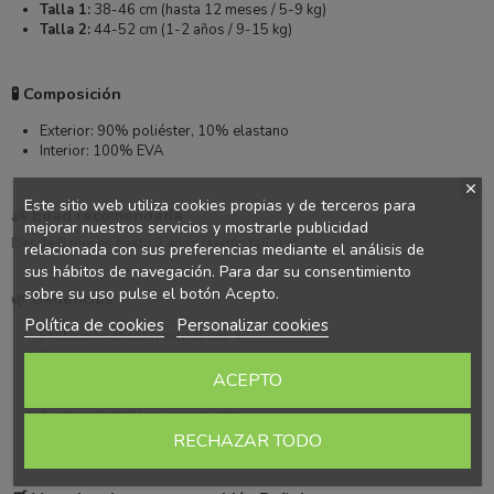
Talla 1:
38-46 cm (hasta 12 meses / 5-9 kg)
Talla 2:
44-52 cm (1-2 años / 9-15 kg)
🧪 Composición
Exterior: 90% poliéster, 10% elastano
Interior: 100% EVA
Este sitio web utiliza cookies propias y de terceros para
👶 Edad recomendada
mejorar nuestros servicios y mostrarle publicidad
Desde 6 meses hasta 2 años (según talla) 👶
relacionada con sus preferencias mediante el análisis de
sus hábitos de navegación. Para dar su consentimiento
sobre su uso pulse el botón Acepto.
🌿 Beneficios
Política de cookies
Personalizar cookies
Protección eficaz frente al sol ☀️
Cubre zonas sensibles como cuello y cabeza ✔️
Muy ligero y cómodo para el bebé 🌿
ACEPTO
Secado rápido ideal para playa y piscina 💧
Ajuste adaptable al crecimiento
Diseño reversible para mayor versatilidad
RECHAZAR TODO