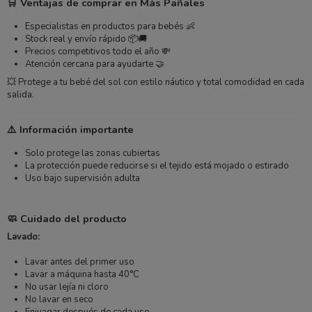
🛒 Ventajas de comprar en Más Pañales
Especialistas en productos para bebés 👶
Stock real y envío rápido 📦🚚
Precios competitivos todo el año 💸
Atención cercana para ayudarte 🤝
💥 Protege a tu bebé del sol con estilo náutico y total comodidad en cada
salida.
⚠️ Información importante
Solo protege las zonas cubiertas
La protección puede reducirse si el tejido está mojado o estirado
Uso bajo supervisión adulta
🧼 Cuidado del producto
Lavado:
Lavar antes del primer uso
Lavar a máquina hasta 40°C
No usar lejía ni cloro
No lavar en seco
Enjuagar después de cada uso