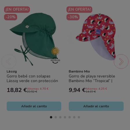
¡EN OFERTA!
¡EN OFERTA!
-20%
-30%
Lässig
Bambino Mio
Gorro bebé con solapas
Gorro de playa reversible
Lässig verde con protección
Bambino Mio “Tropical” |
solar UV | Sombrero verano
Protección solar UPF50+
18,82 €
9,94 €
Ahorras 4.70 €
Ahorras 4.25 €
cubre...
bebé
23,52 €
14,19 €
Añadir al carrito
Añadir al carrito