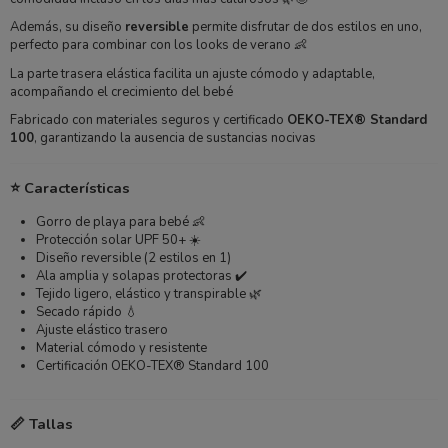
Además, su diseño
reversible
permite disfrutar de dos estilos en uno,
perfecto para combinar con los looks de verano 👶
La parte trasera elástica facilita un ajuste cómodo y adaptable,
acompañando el crecimiento del bebé
Fabricado con materiales seguros y certificado
OEKO-TEX® Standard
100
, garantizando la ausencia de sustancias nocivas
⭐ Características
Gorro de playa para bebé 👶
Protección solar UPF 50+ ☀️
Diseño reversible (2 estilos en 1)
Ala amplia y solapas protectoras ✔️
Tejido ligero, elástico y transpirable 🌿
Secado rápido 💧
Ajuste elástico trasero
Material cómodo y resistente
Certificación OEKO-TEX® Standard 100
📏 Tallas