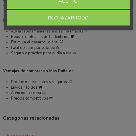
ACEPTO
A partir de 3 meses 👶
RECHAZAR TODO
Beneficios
Alivia rápidamente las encías inflamadas 💛
Reduce molestias de la dentición 🛡️
Estimula el desarrollo oral 🦷
Fácil de usar por el bebé 💪
Seguro y práctico para el día a día 🧼
Ventajas de comprar en Más Pañales
Productos originales y seguros 👶
Envíos rápidos 🚚
Atención cercana 🤝
Precios competitivos 💸
Categorías relacionadas