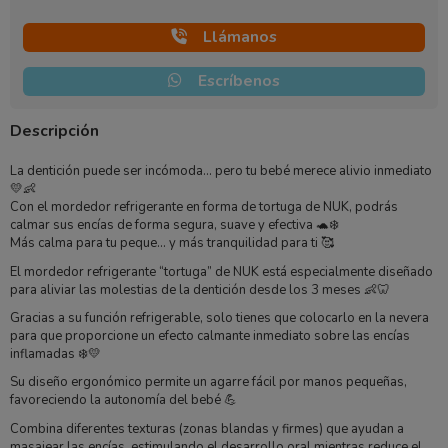
Llámanos
Escríbenos
Descripción
La dentición puede ser incómoda… pero tu bebé merece alivio inmediato
💛👶
Con el mordedor refrigerante en forma de tortuga de
NUK
, podrás
calmar sus encías de forma segura, suave y efectiva 🐢❄️
Más calma para tu peque… y más tranquilidad para ti 🥰
El mordedor refrigerante “tortuga” de
NUK
está especialmente diseñado
para aliviar las molestias de la dentición desde los 3 meses 👶🦷
Gracias a su función refrigerable, solo tienes que colocarlo en la nevera
para que proporcione un efecto calmante inmediato sobre las encías
inflamadas ❄️💛
Su diseño ergonómico permite un agarre fácil por manos pequeñas,
favoreciendo la autonomía del bebé 💪
Combina diferentes texturas (zonas blandas y firmes) que ayudan a
masajear las encías, estimulando el desarrollo oral mientras reduce el