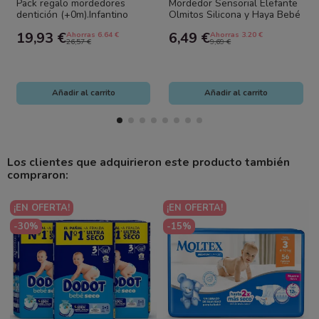
Pack regalo mordedores
Mordedor Sensorial Elefante
dentición (+0m).Infantino
Olmitos Silicona y Haya Bebé
BPA Free
19,93 €
6,49 €
Ahorras 6.64 €
Ahorras 3.20 €
26,57 €
9,69 €
Añadir al carrito
Añadir al carrito
Los clientes que adquirieron este producto también
compraron:
¡EN OFERTA!
¡EN OFERTA!
-30%
-15%