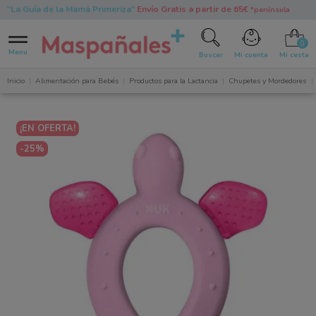
"La Guía de la Mamá Primeriza"
Envío Gratis a partir de 65€
*península
0
Menu
Buscar
Mi cuenta
Mi cesta
Inicio
Alimentación para Bebés
Productos para la Lactancia
Chupetes y Mordedores
¡EN OFERTA!
-25%