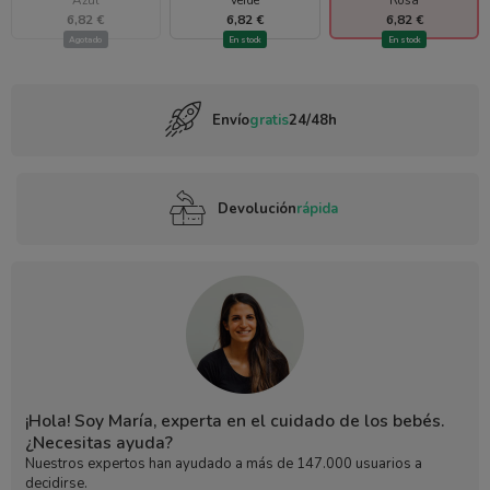
6,82 €
6,82 €
6,82 €
Agotado
En stock
En stock
Envío
gratis
24/48h
Devolución
rápida
¡Hola! Soy María, experta en el cuidado de los bebés.
¿Necesitas ayuda?
Nuestros expertos han ayudado a más de 147.000 usuarios a
decidirse.