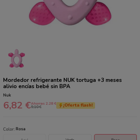
Mordedor refrigerante NUK tortuga +3 meses
alivio encías bebé sin BPA
Nuk
6,82 €
Ahorras 2.28 €
¡Oferta flash!
9,10 €
Color:
Rosa
Azul
Verde
Rosa