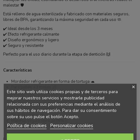
malestar 🛡️
Está relleno de agua esterilizada y fabricado con materiales seguros,
libres de BPA, garantizando la máxima seguridad en cada uso 🧼
✔️ Ideal desde los 3 meses
✔️ Efecto refrigerante calmante
✔️ Diseño ergonómico y ligero
✔️ Seguro y resistente
Perfecto para el uso diario durante la etapa de dentición 🙌
Características
Mordedor refrigerante en forma de tortuga 🐢
Para bebés +3 meses 👶
Este sitio web utiliza cookies propias y de terceros para
Función de enfriamiento ❄️
mejorar nuestros servicios y mostrarle publicidad
Diferentes texturas para encías 🦷
relacionada con sus preferencias mediante el análisis de
Diseño ergonómico fácil de agarrar ✋
Relleno de agua esterilizada 💧
sus hábitos de navegación. Para dar su consentimiento
Fácil de limpiar 🧼
sobre su uso pulse el botón Acepto.
Material seguro libre de BPA ✅
Política de cookies
Personalizar cookies
Edad recomendada