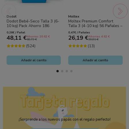
Dodot
Moltex
Dodot Bebé-Seco Talla 3 (6-
Moltex Premium Comfort
10 kg) Pack Ahorro 186
Talla 3 (4-10 kg) 56 Pañales –
Pañales (3x62) – Sequedad
Máximo Confort Natural y...
0,26€ / Pañal
0,47€ / Pañales
Duradera y...
48,11 €
26,19 €
Ahorras 20.62 €
Ahorras 4.62 €
68,73 €
30,81 €
(524)
(13)
Añadir al carrito
Añadir al carrito
¡Sorprende a los nuevos papás con el regalo perfecto!