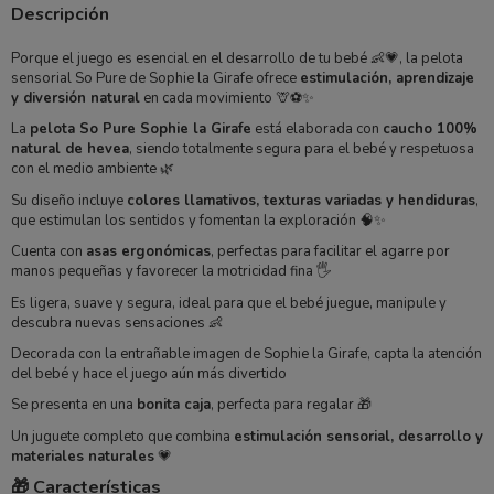
Descripción
Porque el juego es esencial en el desarrollo de tu bebé 👶💗, la pelota
sensorial So Pure de Sophie la Girafe ofrece
estimulación, aprendizaje
y diversión natural
en cada movimiento 🦒⚽✨
La
pelota So Pure Sophie la Girafe
está elaborada con
caucho 100%
natural de hevea
, siendo totalmente segura para el bebé y respetuosa
con el medio ambiente 🌿
Su diseño incluye
colores llamativos, texturas variadas y hendiduras
,
que estimulan los sentidos y fomentan la exploración 🧠✨
Cuenta con
asas ergonómicas
, perfectas para facilitar el agarre por
manos pequeñas y favorecer la motricidad fina 🖐️
Es ligera, suave y segura, ideal para que el bebé juegue, manipule y
descubra nuevas sensaciones 👶
Decorada con la entrañable imagen de Sophie la Girafe, capta la atención
del bebé y hace el juego aún más divertido
Se presenta en una
bonita caja
, perfecta para regalar 🎁
Un juguete completo que combina
estimulación sensorial, desarrollo y
materiales naturales
💗
🎁 Características