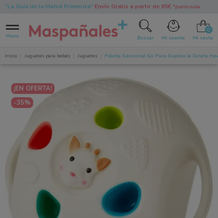
"La Guía de la Mamá Primeriza"
Envío Gratis a partir de 65€
*península
0
Menu
Buscar
Mi cuenta
Mi cesta
Inicio
Juguetes para bebés
Juguetes
Pelota Sensorial So Pure Sophie la Girafe He
¡EN OFERTA!
-35%