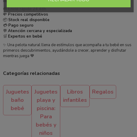
🛍️ Por qué comprar en Más Pañales
🚚
Envío rápido 24 48h
💸
Precios competitivos
📦
Stock real disponible
💳
Pago seguro
💬
Atención cercana y especializada
🛒
Expertos en bebé
✨ Una pelota natural llena de estímulos que acompaña a tu bebé en sus
primeros descubrimientos, ayudándole a crecer, aprender y disfrutar
mientras juega 💙
Categorías relacionadas
Juguetes
Juguetes
Libros
Regalos
baño
playa y
infantiles
bebé
piscina:
Para
bebés y
niños