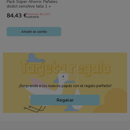
Pack Súper Ahorro: Pañales
dodot sensitive talla 1 +
Toallitas Dodot Pure + Gel
84,43 €
Ahorras 61.13 €
de...
145,56 €
Añadir al carrito
¡Sorprende a los nuevos papás con el regalo perfecto!
Regalar