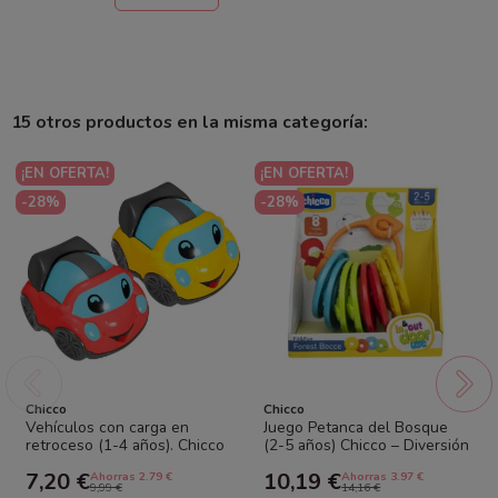
15 otros productos en la misma categoría:
¡EN OFERTA!
¡EN OFERTA!
-28%
-28%
Chicco
Chicco
Vehículos con carga en
Juego Petanca del Bosque
retroceso (1-4 años). Chicco
(2-5 años) Chicco – Diversión
en familia y aprendizaje en...
7,20 €
10,19 €
Ahorras 2.79 €
Ahorras 3.97 €
9,99 €
14,16 €