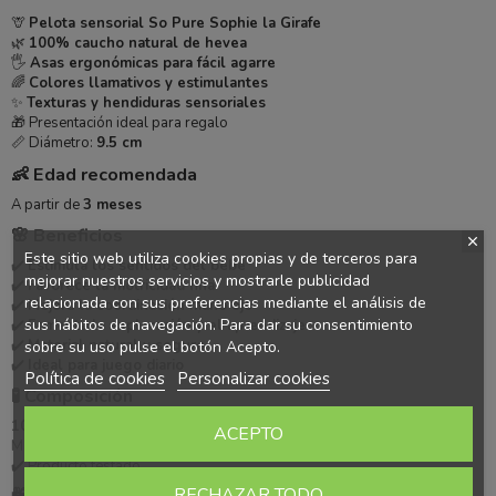
🦒
Pelota sensorial So Pure Sophie la Girafe
🌿
100% caucho natural de hevea
🖐️
Asas ergonómicas para fácil agarre
🌈
Colores llamativos y estimulantes
✨
Texturas y hendiduras sensoriales
🎁 Presentación ideal para regalo
📏 Diámetro:
9.5 cm
👶 Edad recomendada
A partir de
3 meses
🌸 Beneficios
Este sitio web utiliza cookies propias y de terceros para
✔️
Estimula los sentidos del bebé
mejorar nuestros servicios y mostrarle publicidad
✔️
Favorece la motricidad fina
relacionada con sus preferencias mediante el análisis de
✔️
Mejora la coordinación mano ojo
sus hábitos de navegación. Para dar su consentimiento
✔️
Fomenta la exploración y el aprendizaje
✔️
Material natural y seguro
sobre su uso pulse el botón Acepto.
✔️
Ideal para juego diario
Política de cookies
Personalizar cookies
🧪 Composición
100% caucho natural de hevea
ACEPTO
Material ecológico y libre de tóxicos
✔️ Producto testado
RECHAZAR TODO