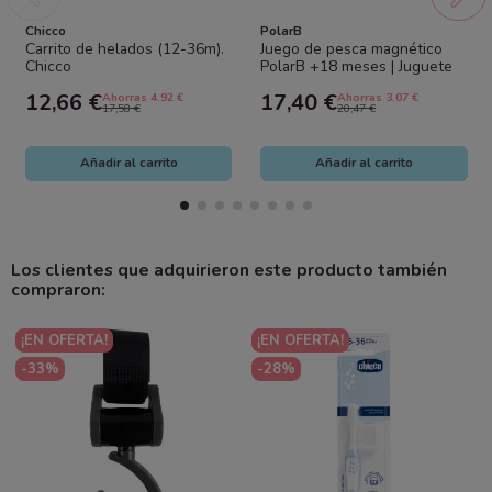
Chicco
PolarB
Carrito de helados (12-36m).
Juego de pesca magnético
Chicco
PolarB +18 meses | Juguete
de madera con cañas y peces
12,66 €
17,40 €
Ahorras 4.92 €
Ahorras 3.07 €
17,58 €
20,47 €
Añadir al carrito
Añadir al carrito
Los clientes que adquirieron este producto también
compraron:
¡EN OFERTA!
¡EN OFERTA!
-33%
-28%