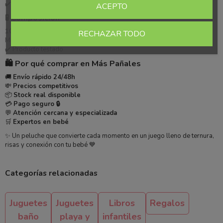
✔️
Perfecto para jugar y decorar
ACEPTO
🧪 Composición
100% poliéster
RECHAZAR TODO
Material suave y resistente
✔️ Producto testado
🛍️ Por qué comprar en Más Pañales
🚚
Envío rápido 24/48h
💸
Precios competitivos
📦
Stock real disponible
💳
Pago seguro 🔒
💬
Atención cercana y especializada
🛒
Expertos en bebé
✨ Un peluche que convierte cada momento en un juego lleno de ternura,
risas y conexión con tu bebé 💙
Categorías relacionadas
Juguetes
Juguetes
Libros
Regalos
baño
playa y
infantiles