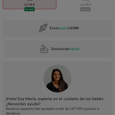
13,78 €
13,78 €
En stock
Agotado
Envío
gratis
24/48h
Devolución
rápida
¡Hola! Soy María, experta en el cuidado de los bebés.
¿Necesitas ayuda?
Nuestros expertos han ayudado a más de 147.000 usuarios a
decidirse.