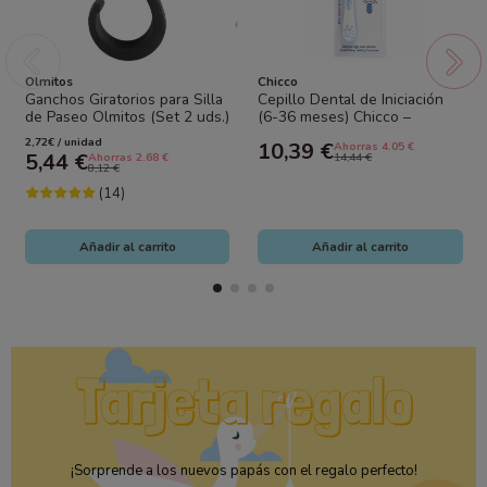
Olmitos
Chicco
Ganchos Giratorios para Silla
Cepillo Dental de Iniciación
de Paseo Olmitos (Set 2 uds.)
(6-36 meses) Chicco –
Universales y Resistentes
Primeros hábitos de higiene
2,72€ / unidad
10,39 €
Ahorras 4.05 €
bucal...
5,44 €
Ahorras 2.68 €
14,44 €
8,12 €
(14)
Añadir al carrito
Añadir al carrito
¡Sorprende a los nuevos papás con el regalo perfecto!