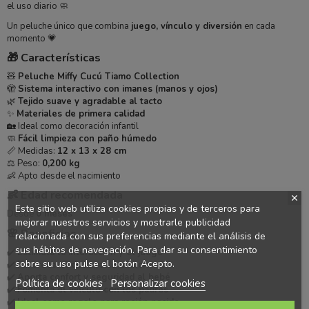
el uso diario 🧼
Un peluche único que combina
juego, vínculo y diversión
en cada
momento 💗
🎁 Características
🧸
Peluche Miffy Cucú Tiamo Collection
🫣
Sistema interactivo con imanes (manos y ojos)
🌿
Tejido suave y agradable al tacto
✨
Materiales de primera calidad
🏡 Ideal como decoración infantil
🧼
Fácil limpieza con paño húmedo
📏 Medidas:
12 x 13 x 28 cm
⚖️ Peso:
0,200 kg
👶 Apto desde el nacimiento
👶 Edad recomendada
Este sitio web utiliza cookies propias y de terceros para
Desde
0 meses
mejorar nuestros servicios y mostrarle publicidad
🌸 Beneficios
relacionada con sus preferencias mediante el análisis de
sus hábitos de navegación. Para dar su consentimiento
✔️
Estimula la interacción y el juego
sobre su uso pulse el botón Acepto.
✔️
Favorece el desarrollo emocional
✔️
Aporta confort y seguridad al bebé
Política de cookies
Personalizar cookies
✔️
Fomenta el vínculo con los padres
✔️
Ideal como regalo para recién nacido