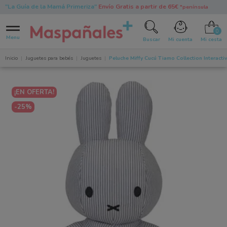
"La Guía de la Mamá Primeriza"
Envío Gratis a partir de 65€
*península
0
Menu
Buscar
Mi cuenta
Mi cesta
Inicio
Juguetes para bebés
Juguetes
Peluche Miffy Cucú Tiamo Collection Interact
¡EN OFERTA!
-25%