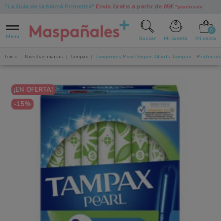
"La Guía de la Mamá Primeriza"
Envío Gratis a partir de 65€
*península
0
Menu
Buscar
Mi cuenta
Mi cesta
Inicio
Nuestras marcas
Tampax
Tampones Pearl Super 24 uds Tampax – Protecció
¡EN OFERTA!
-15%