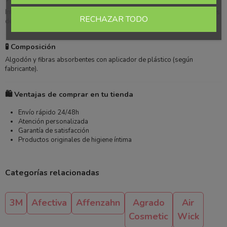
Introducir el tampón con ayuda del aplicador siguiendo las instrucciones
RECHAZAR TODO
del envase. Cambiar cada 4-8 horas según necesidad.
🧪 Composición
Algodón y fibras absorbentes con aplicador de plástico (según
fabricante).
🛍️ Ventajas de comprar en tu tienda
Envío rápido 24/48h
Atención personalizada
Garantía de satisfacción
Productos originales de higiene íntima
Categorías relacionadas
3M
Afectiva
Affenzahn
Agrado
Air
Cosmetic
Wick