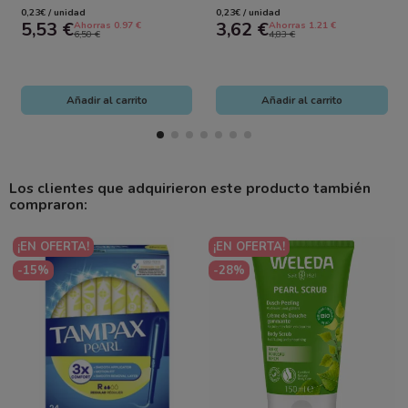
protección para flujo
Natural y Segura
0,23€ / unidad
0,23€ / unidad
abundante
5,53 €
3,62 €
Ahorras 0.97 €
Ahorras 1.21 €
6,50 €
4,83 €
Añadir al carrito
Añadir al carrito
Los clientes que adquirieron este producto también
compraron:
¡EN OFERTA!
¡EN OFERTA!
-15%
-28%