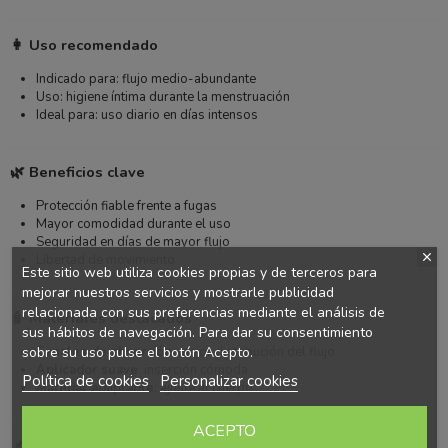
👩 Uso recomendado
Indicado para: flujo medio-abundante
Uso: higiene íntima durante la menstruación
Ideal para: uso diario en días intensos
🌿 Beneficios clave
Protección fiable frente a fugas
Mayor comodidad durante el uso
Seguridad en días de mayor flujo
Libertad de movimiento
Este sitio web utiliza cookies propias y de terceros para
mejorar nuestros servicios y mostrarle publicidad
relacionada con sus preferencias mediante el análisis de
🧴 Materiales destacados
sus hábitos de navegación. Para dar su consentimiento
Canales de absorción
: mejor distribución del flujo
sobre su uso pulse el botón Acepto.
Aplicador suave
: inserción cómoda
Política de cookies
Personalizar cookies
Material adaptable
: ajuste al cuerpo
ACEPTO
📌 Modo de uso