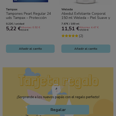
Tampax
Weleda
Tampones Pearl Regular 24
Abedul Exfoliante Corporal
uds Tampax – Protección
150 ml Weleda – Piel Suave y
cómoda para flujo normal
Renovada
0,22€ / unidad
7,67€ / 100 ml
5,22 €
11,51 €
Ahorras 0.92 €
Ahorras 4.47 €
6,14 €
15,98 €
(2)
Añadir al carrito
Añadir al carrito
¡Sorprende a los nuevos papás con el regalo perfecto!
Regalar