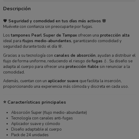
Descripción
💗 Seguridad y comodidad en tus días más activos 🌸
Muévete con confianza sin preocuparte por fugas.
Los
tampones Pearl Super de Tampax
ofrecen una
protección alta
ideal para
flujos medio-abundantes
, garantizando comodidad y
seguridad durante todo el día 🌸.
Gracias a su tecnología con
canales de absorción
, ayudan a distribuir el
flujo de forma uniforme, reduciendo el riesgo de
fugas
💧. Su diseño se
adapta al cuerpo para ofrecer una
protección fiable
sin renunciar a la
comodidad.
Además, cuentan con un
aplicador suave
que facilita la inserción,
proporcionando una experiencia más cómoda y discreta en cada uso.
⭐ Características principales
Absorción Super (flujo medio-abundante)
Tecnología con canales anti-fugas
Aplicador suave y cómodo
Diseño adaptable al cuerpo
Pack de 24 unidades