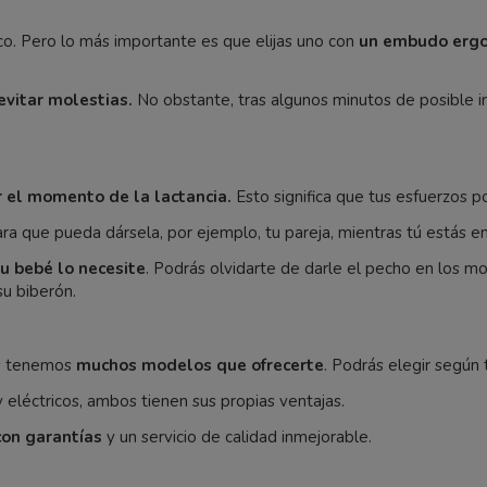
co. Pero lo más importante es que elijas uno con
un embudo erg
evitar molestias.
No obstante, tras algunos minutos de posible i
r el momento de la lactancia.
Esto significa que tus esfuerzos p
ra que pueda dársela, por ejemplo, tu pareja, mientras tú estás en
u bebé lo necesite
. Podrás olvidarte de darle el pecho en los 
su biberón.
es tenemos
muchos modelos que ofrecerte
. Podrás elegir según
eléctricos, ambos tienen sus propias ventajas.
con garantías
y un servicio de calidad inmejorable.