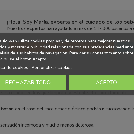
¡Hola! Soy María, experta en el cuidado de los be
Nuestros expertos han ayudado a más de 147.000 usuarios a d
sitio web utiliza cookies propias y de terceros para mejorar nuestros
Llámanos
cios y mostrarle publicidad relacionada con sus preferencias mediante
álisis de sus hábitos de navegación. Para dar su consentimiento sobre
o pulse el botón Acepto.
tica de cookies
Personalizar cookies
RECHAZAR TODO
ACEPTO
r a usarlo tendrás que limpiarlo y esterilizarlo correctamente. L
 botón
en el caso del sacaleches eléctrico podrás ir succionando l
na sensación incómoda y mucho menos dolorosa.