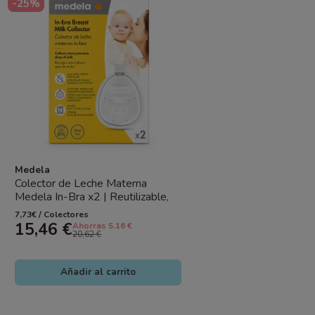
-25%
Medela
Colector de Leche Materna
Medela In-Bra x2 | Reutilizable,
Antiderrames y Sin BPA (30 ml)
7,73€ / Colectores
15,46 €
Ahorras 5.16 €
20,62 €
Añadir al carrito