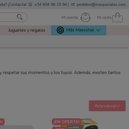
da? ¡Contacta!
+34 604 06 15 94
|
pedidos@maspanales.com
Mi cuenta
Mi cesta
Más Mascotas
Juguetes y regalos
ar y respetar sus momentos y los tuyos. Además, existen tantos
Relevancia
A!
¡EN OFERTA!