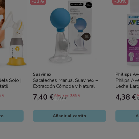
-33%
-30%
Suavinex
Philisps Av
ela Solo |
Sacaleches Manual Suavinex –
Philips Av
átil
Extracción Cómoda y Natural
Leche Larg
Pezones G
7,40 €
4,38 €
5 €
Ahorras 3.65 €
A
11,05 €
6
to
Añadir al carrito
A