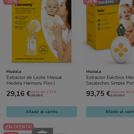
-25%
-25%
Medela
Medela
Extractor de Leche Manual
Extractor Eléctrico Med
Medela Harmony Flex |
Sacaleches Simple Port
Sacaleches Manual
29,16 €
93,75 €
Ahorras 9.72 €
Ahorras 31.2
38,88 €
125,00 €
Añadir al carrito
Añadir al carri
¡EN OFERTA!