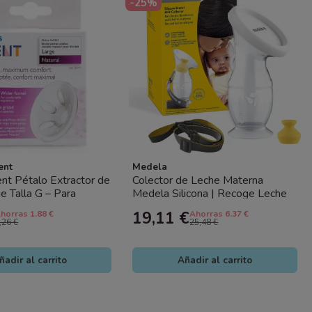
-25%
ent
Medela
ent Pétalo Extractor de
Colector de Leche Materna
e Talla G – Para
Medela Silicona | Recoge Leche
randes
Pasiva
19,11 €
horras 1.88 €
Ahorras 6.37 €
,26 €
25,48 €
ñadir al carrito
Añadir al carrito