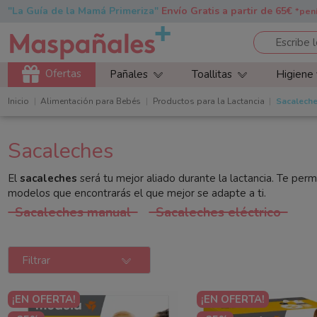
"La Guía de la Mamá Primeriza"
Envío Gratis a partir de 65€
*pen
Ofertas
Pañales
Toallitas
Higiene
Inicio
Alimentación para Bebés
Productos para la Lactancia
Sacalech
Sacaleches
El
sacaleches
será tu mejor aliado durante la lactancia. Te pe
modelos que encontrarás el que mejor se adapte a ti.
Sacaleches manual
Sacaleches eléctrico
Filtrar
¡EN OFERTA!
¡EN OFERTA!