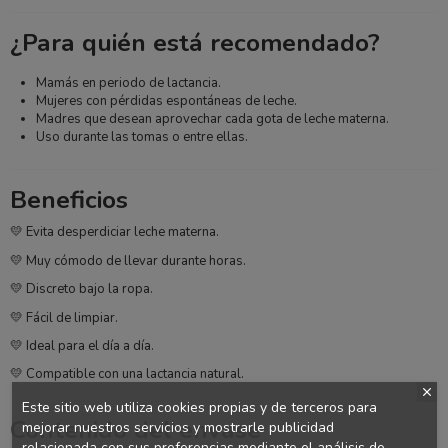
¿Para quién está recomendado?
Mamás en periodo de lactancia.
Mujeres con pérdidas espontáneas de leche.
Madres que desean aprovechar cada gota de leche materna.
Uso durante las tomas o entre ellas.
Beneficios
💛 Evita desperdiciar leche materna.
💛 Muy cómodo de llevar durante horas.
💛 Discreto bajo la ropa.
💛 Fácil de limpiar.
💛 Ideal para el día a día.
💛 Compatible con una lactancia natural.
Este sitio web utiliza cookies propias y de terceros para
Contenido del envase
mejorar nuestros servicios y mostrarle publicidad
relacionada con sus preferencias mediante el análisis de