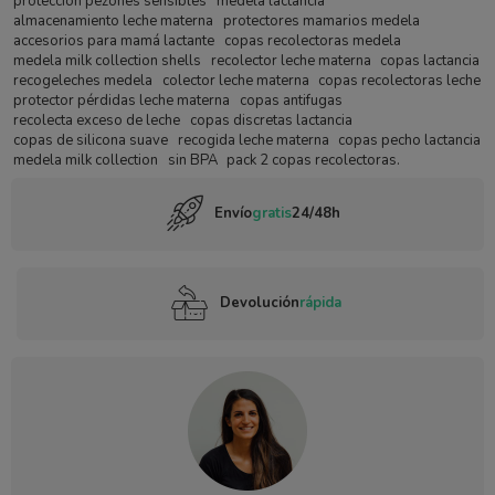
protección pezones sensibles
medela lactancia
almacenamiento leche materna
protectores mamarios medela
accesorios para mamá lactante
copas recolectoras medela
medela milk collection shells
recolector leche materna
copas lactancia
recogeleches medela
colector leche materna
copas recolectoras leche
protector pérdidas leche materna
copas antifugas
recolecta exceso de leche
copas discretas lactancia
copas de silicona suave
recogida leche materna
copas pecho lactancia
medela milk collection
sin BPA
pack 2 copas recolectoras.
Envío
gratis
24/48h
Devolución
rápida