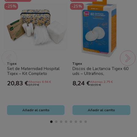
-25%
-25%
Tigex
Tigex
Set de Maternidad Hospital
Discos de Lactancia Tigex 60
Tigex – Kit Completo
uds – Ultrafinos,
Postparto con Neceser
Absorbentes y Discretos
20,83 €
8,24 €
Ahorras 6.94 €
Ahorras 2.75 €
27,77 €
10,99 €
Añadir al carrito
Añadir al carrito