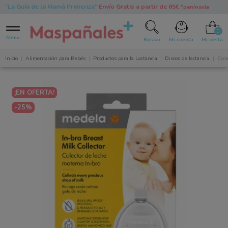
"La Guía de la Mamá Primeriza"
Envío Gratis a partir de 65€
*península
0
Menu
Buscar
Mi cuenta
Mi cesta
Inicio
Alimentación para Bebés
Productos para la Lactancia
Discos de lactancia
Cole
¡EN OFERTA!
-25%