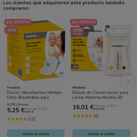
Los clientes que adquirieron este producto también
compraron:
¡EN OFERTA!
¡EN OFERTA!
-25%
-25%
Medela
Medela
Discos Absorbentes Medela
Bolsas de Conservación para
Ultra-Breathable para
Leche Materna Medela 50
Lactancia 30 Unidades |
Unidades | Antifugas,...
0,17€ / Discos
16,01 €
Ahorras 5.33 €
Ultrafinos,...
5,25 €
Ahorras 1.74 €
21,34 €
6,99 €
(4)
(12)
Añadir al carrito
Añadir al carrito