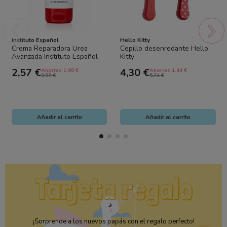
Instituto Español
Hello Kitty
Crema Reparadora Urea
Cepillo desenredante Hello
Avanzada Instituto Español
Kitty
20% Urea | Ultra Hidratación
2,57 €
4,30 €
Ahorras 1.00 €
Ahorras 1.44 €
para Piel...
3,57 €
5,74 €
Añadir al carrito
Añadir al carrito
¡Sorprende a los nuevos papás con el regalo perfecto!