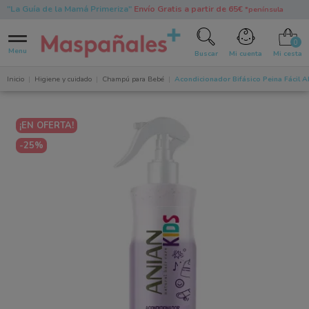
"La Guía de la Mamá Primeriza"
Envío Gratis a partir de 65€
*península
0
Menu
Buscar
Mi cuenta
Mi cesta
Inicio
Higiene y cuidado
Champú para Bebé
Acondicionador Bifásico Peina Fácil A
¡EN OFERTA!
-25%