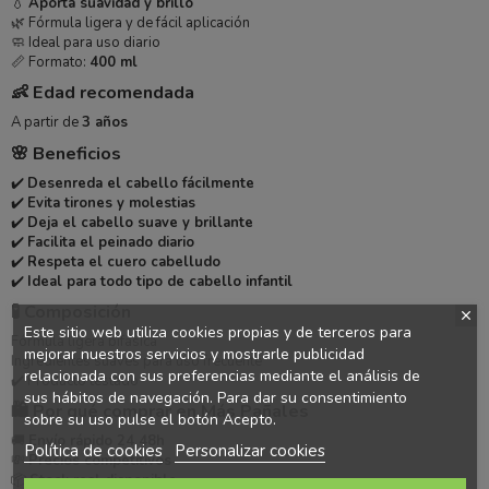
💧
Aporta suavidad y brillo
🌿 Fórmula ligera y de fácil aplicación
🧼 Ideal para uso diario
📏 Formato:
400 ml
👶 Edad recomendada
A partir de
3 años
🌸 Beneficios
✔️
Desenreda el cabello fácilmente
✔️
Evita tirones y molestias
✔️
Deja el cabello suave y brillante
✔️
Facilita el peinado diario
✔️
Respeta el cuero cabelludo
✔️
Ideal para todo tipo de cabello infantil
🧪 Composición
Este sitio web utiliza cookies propias y de terceros para
Fórmula ligera bifásica
mejorar nuestros servicios y mostrarle publicidad
Ingredientes suaves para uso frecuente
relacionada con sus preferencias mediante el análisis de
✔️ Producto testado
sus hábitos de navegación. Para dar su consentimiento
🛍️ Por qué comprar en Más Pañales
sobre su uso pulse el botón Acepto.
🚚
Envío rápido 24 48h
Política de cookies
Personalizar cookies
💸
Precios competitivos
📦
Stock real disponible