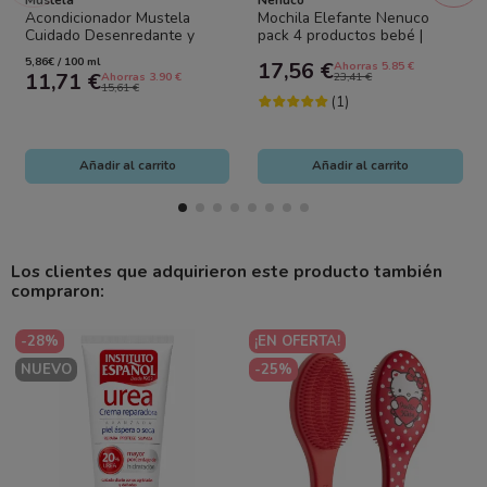
Mustela
Nenuco
Acondicionador Mustela
Mochila Elefante Nenuco
Cuidado Desenredante y
pack 4 productos bebé |
Nutritivo 200 ml – Cabello
Colonia, champú, gel y leche
5,86€ / 100 ml
17,56 €
Ahorras 5.85 €
Largo,...
hidratante
11,71 €
Ahorras 3.90 €
23,41 €
15,61 €
(1)
Añadir al carrito
Añadir al carrito
Los clientes que adquirieron este producto también
compraron:
-28%
¡EN OFERTA!
NUEVO
-25%