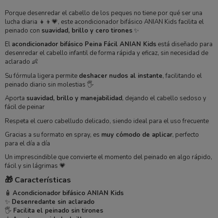
Porque desenredar el cabello de los peques no tiene por qué ser una
lucha diaria 👧👦💗, este acondicionador bifásico ANIAN Kids facilita el
peinado con
suavidad, brillo y cero tirones
✨
El
acondicionador bifásico Peina Fácil ANIAN Kids
está diseñado para
desenredar el cabello infantil de forma rápida y eficaz, sin necesidad de
aclarado 👶
Su fórmula ligera permite
deshacer nudos al instante
, facilitando el
peinado diario sin molestias 🖐️
Aporta
suavidad, brillo y manejabilidad
, dejando el cabello sedoso y
fácil de peinar
Respeta el cuero cabelludo delicado, siendo ideal para el uso frecuente
Gracias a su formato en spray, es
muy cómodo de aplicar
, perfecto
para el día a día
Un imprescindible que convierte el momento del peinado en algo rápido,
fácil y sin lágrimas 💗
🎁 Características
🧴
Acondicionador bifásico ANIAN Kids
✨
Desenredante sin aclarado
🖐️
Facilita el peinado sin tirones