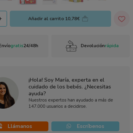
+
Añadir al carrito
10,78€
Envío
gratis
24/48h
Devolución
rápida
¡Hola! Soy María, experta en el
cuidado de los bebés. ¿Necesitas
ayuda?
Nuestros expertos han ayudado a más de
147.000 usuarios a decidirse.
Llámanos
Escríbenos