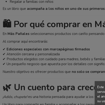
Regalar a familias con niños
Es un libro que
acompaña a los niños en uno de sus primero
🛍️ Por qué comprar en M
En
Más Pañales
seleccionamos productos con cariño pensando e
Al comprar aquí encontrarás:
✔
Ediciones especiales con marcapáginas firmados
✔ Atención cercana y personalizada
✔ Productos elegidos con cuidado para madres, bebés y familia
✔ Un pequeño negocio que apuesta por los detalles con signifi
Nuestro objetivo es ofrecer productos que
no solo se compran
🌿 Un cuento para crecer
Este 
servi
el an
¡Adiós, chupete!
es una historia pensada para ayudar a los niños a
su us
Un libro para compartir en familia y acompañar a los pequeños 