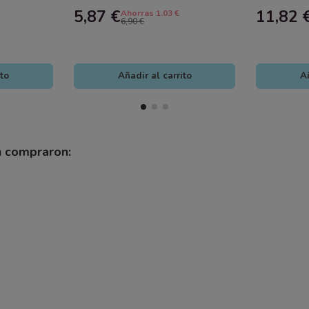
Editorial Planeta
Sensorial|
5,87 €
11,82 
Ahorras 1.03 €
6,90 €
ito
Añadir al carrito
Añ
n compraron: