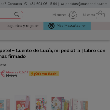
da? ¡Contacta!
+34 604 06 15 94
|
pedidos@maspanales.com
Mi cuenta
Mi cesta
Más Mascotas
Juguetes y regalos
pete! – Cuento de Lucía, mi pediatra | Libro con
nas firmado
neta
 €
Ahorras 0.57 €
¡Oferta flash!
11,35 €