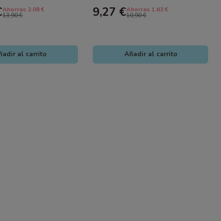
 Timunmas
Interactivo
€
9,27 €
Ahorras 2.08 €
Ahorras 1.63 €
13,90 €
10,90 €
adir al carrito
Añadir al carrito