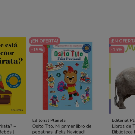
¡EN OFERTA!
¡EN OFERT
-15%
-15%
Editorial Planeta
Editorial P
irata? –
Osito Tito. Mi primer libro de
Libros de 
Bebés |
pegatinas. ¡Feliz Navidad!
Biblioteca