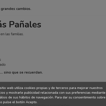
s grandes cambios.
ás Pañales
n las familias.
s
cado
… sino que se recuerdan.
sitio web utiliza cookies propias y de terceros para mejorar nuestros
cios y mostrarle publicidad relacionada con sus preferencias mediante
álisis de sus hábitos de navegación. Para dar su consentimiento sobre
 crecer con confianza y seguridad.
o pulse el botón Acepto.
en uno de sus primeros cambios importantes.