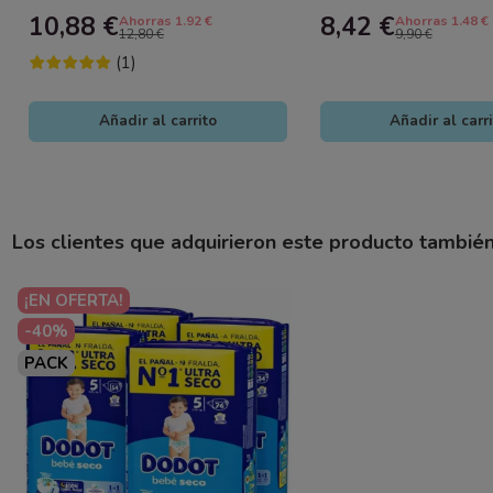
Aprender y Jugar
Ingela P. Arrhenius
10,88 €
8,42 €
Ahorras 1.92 €
Ahorras 1.48 €
12,80 €
9,90 €
(1)
Añadir al carrito
Añadir al carr
Los clientes que adquirieron este producto tambié
¡EN OFERTA!
-40%
PACK