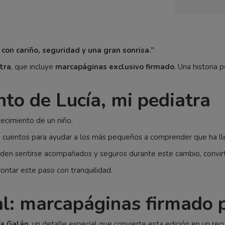
con cariño, seguridad y una gran sonrisa.”
atra
, que incluye
marcapáginas exclusivo firmado
. Una historia
nto de Lucía, mi pediatra
ecimiento de un niño.
los cuentos para ayudar a los más pequeños a comprender que ha 
pueden sentirse acompañados y seguros durante este cambio, convi
rontar este paso con tranquilidad.
l: marcapáginas firmado p
ía Galán
, un detalle especial que convierte esta edición en un re