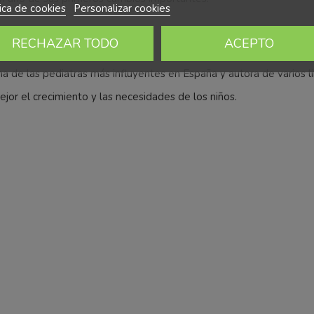
tica de cookies
Personalizar cookies
and
RECHAZAR TODO
ACEPTO
una de las pediatras más influyentes en España y autora de varios li
jor el crecimiento y las necesidades de los niños.