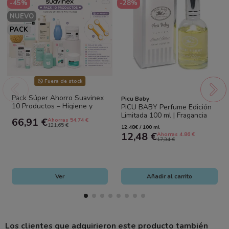
-45%
-28%
NUEVO
PACK
Fuera de stock
Pack Súper Ahorro Suavinex
Picu Baby
10 Productos – Higiene y
PICU BABY Perfume Edición
Cuidado Completo para Bebé
Limitada 100 ml | Fragancia
66,91 €
Ahorras 54.74 €
Suave para Bebés y Familia
121,65 €
12,48€ / 100 ml
12,48 €
Ahorras 4.86 €
17,34 €
Ver
Añadir al carrito
Los clientes que adquirieron este producto también