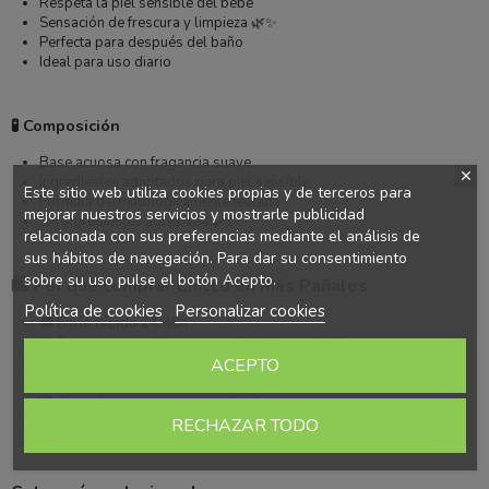
Respeta la piel sensible del bebé
Sensación de frescura y limpieza 🌿✨
Perfecta para después del baño
Ideal para uso diario
🧪 Composición
Base acuosa con fragancia suave
Ingredientes adaptados para piel sensible
Este sitio web utiliza cookies propias y de terceros para
Fórmula dermatológicamente testada
mejorar nuestros servicios y mostrarle publicidad
Sin ingredientes agresivos ✔️
relacionada con sus preferencias mediante el análisis de
sus hábitos de navegación. Para dar su consentimiento
sobre su uso pulse el botón Acepto.
🛍️ Por qué comprar Chicco en Más Pañales
Política de cookies
Personalizar cookies
🚚 Envío rápido 24/48h
💸 Precios competitivos en productos para bebé
📦 Stock real disponible
ACEPTO
💳 Pago seguro y protegido 🔒
💬 Atención cercana y especializada
🛒 Especialistas en pañales y cuidado infantil
RECHAZAR TODO