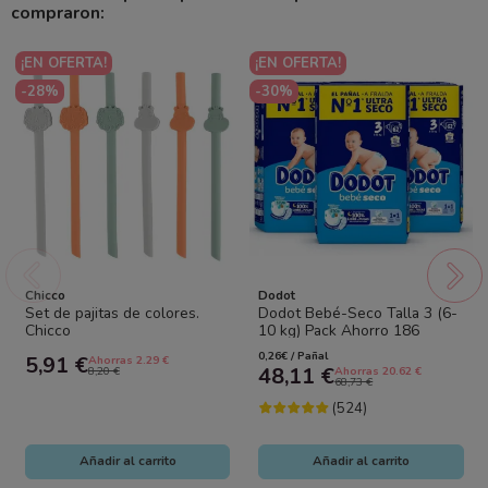
compraron:
¡EN OFERTA!
¡EN OFERTA!
-28%
-30%
Chicco
Dodot
Set de pajitas de colores.
Dodot Bebé-Seco Talla 3 (6-
Chicco
10 kg) Pack Ahorro 186
Pañales (3x62) – Sequedad
0,26€ / Pañal
5,91 €
Ahorras 2.29 €
Duradera y...
48,11 €
8,20 €
Ahorras 20.62 €
68,73 €
(524)
Añadir al carrito
Añadir al carrito