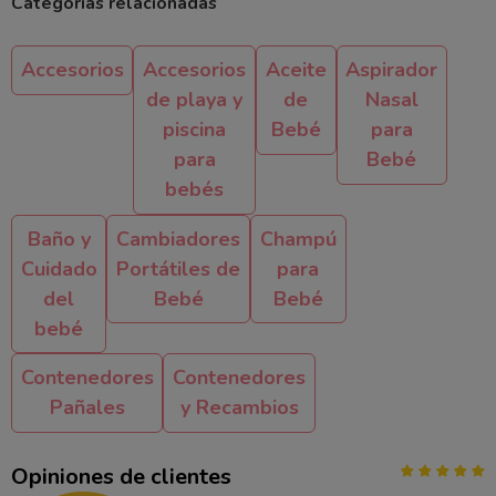
Categorías relacionadas
Accesorios
Accesorios
Aceite
Aspirador
de playa y
de
Nasal
piscina
Bebé
para
para
Bebé
bebés
Baño y
Cambiadores
Champú
Cuidado
Portátiles de
para
del
Bebé
Bebé
bebé
Contenedores
Contenedores
Pañales
y Recambios
Opiniones de clientes