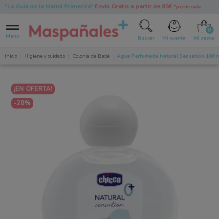
"La Guía de la Mamá Primeriza"
Envío Gratis a partir de 65€
*península
0
Menu
Buscar
Mi cuenta
Mi cesta
Inicio
Higiene y cuidado
Colonia de Bebé
Agua Perfumada Natural Sensation 100 ml 
¡EN OFERTA!
-28%