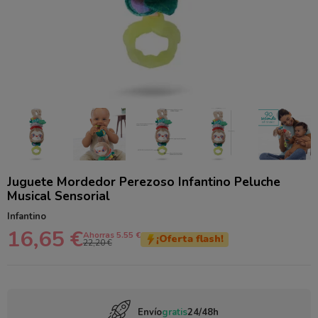
Juguete Mordedor Perezoso Infantino Peluche
Musical Sensorial
Infantino
16,65 €
Ahorras 5.55 €
¡Oferta flash!
22,20 €
Envío
gratis
24/48h