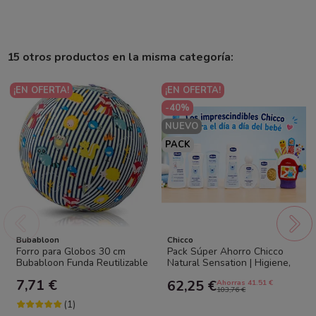
15 otros productos en la misma categoría:
¡EN OFERTA!
¡EN OFERTA!
-40%
NUEVO
PACK
Bubabloon
Chicco
Forro para Globos 30 cm
Pack Súper Ahorro Chicco
Bubabloon Funda Reutilizable
Natural Sensation | Higiene,
Segura Niños
Cuidado y Diversión para
7,71 €
62,25 €
Ahorras 41.51 €
Bebé
103,76 €
(1)