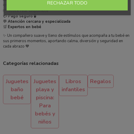
🚚
Envío rápido 24/48h
RECHAZAR TODO
💸
Precios competitivos
📦
Stock real disponible
💳
Pago seguro 🔒
💬
Atención cercana y especializada
🛒
Expertos en bebé
✨ Un compañero suave y lleno de estímulos que acompaña a tu bebé en
sus primeros momentos, aportando calma, diversión y seguridad en
cada abrazo 💙
Categorías relacionadas
Juguetes
Juguetes
Libros
Regalos
baño
playa y
infantiles
bebé
piscina:
Para
bebés y
niños