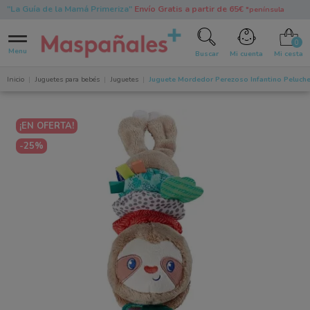
"La Guía de la Mamá Primeriza"
Envío Gratis a partir de 65€
*península
0
Menu
Buscar
Mi cuenta
Mi cesta
Inicio
Juguetes para bebés
Juguetes
Juguete Mordedor Perezoso Infantino Peluche
¡EN OFERTA!
-25%