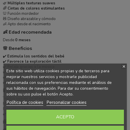
🌿
Múltiples texturas suaves
🌈
Cintas de colores estimulantes
🦷 Función mordedor
🧸 Diseño abrazable y cómodo
👶 Apto desde el nacimiento
👶 Edad recomendada
Desde
0 meses
🌸 Beneficios
✔️
Estimula los sentidos del bebé
✔️
Favorece la exploración táctil
✔️
Relaja gracias a la música
Este sitio web utiliza cookies propias y de terceros para
✔️
Alivia las encías durante la dentición
mejorar nuestros servicios y mostrarle publicidad
✔️
Desarrolla la motricidad y coordinación
✔️
Aporta seguridad y confort al bebé
relacionada con sus preferencias mediante el análisis de
sus hábitos de navegación. Para dar su consentimiento
🧪 Composición
sobre su uso pulse el botón Acepto.
Tejidos suaves de alta calidad
Política de cookies
Personalizar cookies
Materiales seguros y no tóxicos
Elementos sensoriales integrados
✔️ Producto testado
ACEPTO
🛍️ Por qué comprar en Más Pañales