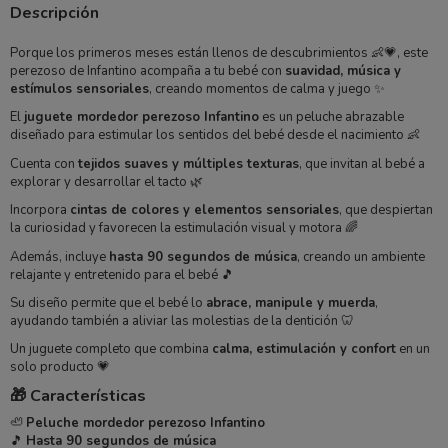
Descripción
Porque los primeros meses están llenos de descubrimientos 👶💗, este
perezoso de Infantino acompaña a tu bebé con
suavidad, música y
estímulos sensoriales
, creando momentos de calma y juego ✨
El
juguete mordedor perezoso Infantino
es un peluche abrazable
diseñado para estimular los sentidos del bebé desde el nacimiento 👶
Cuenta con
tejidos suaves y múltiples texturas
, que invitan al bebé a
explorar y desarrollar el tacto 🌿
Incorpora
cintas de colores y elementos sensoriales
, que despiertan
la curiosidad y favorecen la estimulación visual y motora 🌈
Además, incluye
hasta 90 segundos de música
, creando un ambiente
relajante y entretenido para el bebé 🎵
Su diseño permite que el bebé lo
abrace, manipule y muerda
,
ayudando también a aliviar las molestias de la dentición 🦷
Un juguete completo que combina
calma, estimulación y confort
en un
solo producto 💗
🎁 Características
🦥
Peluche mordedor perezoso Infantino
🎵
Hasta 90 segundos de música