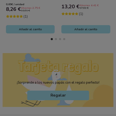
Primeros Días 12 uds |
y Desarrollo para Bebés
0,69€ / unidad
13,20 €
Ahorras 4.41 €
Máxima...
8,26 €
Ahorras 2.75 €
17,61 €
11,01 €
(1)
(1)
Añadir al carrito
Añadir al carrito
¡Sorprende a los nuevos papás con el regalo perfecto!
Regalar