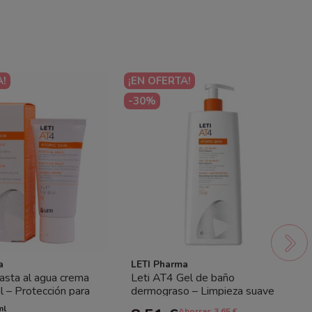
A!
¡EN OFERTA!
-30%
a
LETI Pharma
asta al agua crema
Leti AT4 Gel de baño
l – Protección para
dermograso – Limpieza suave
a del bebé
para piel atópica
ml
Ahorras 3.65 €