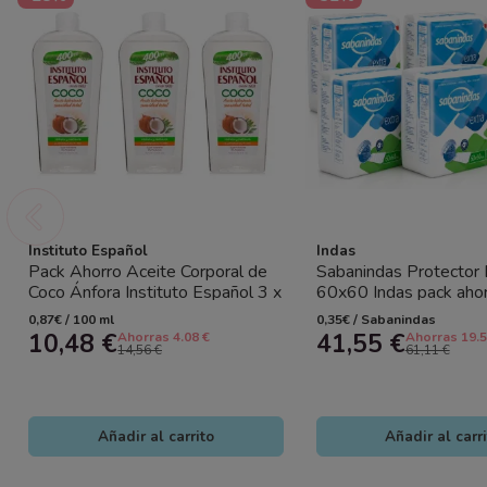
Instituto Español
Indas
Pack Ahorro Aceite Corporal de
Sabanindas Protector 
Coco Ánfora Instituto Español 3 x
60x60 Indas pack aho
400 ml | Hidratación...
(120 Uds)| Empapadore
0,87€ / 100 ml
0,35€ / Sabanindas
10,48 €
41,55 €
Ahorras 4.08 €
Ahorras 19.5
14,56 €
61,11 €
Añadir al carrito
Añadir al carr