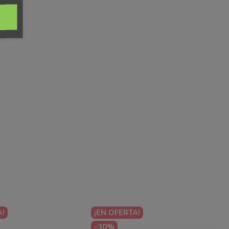
A!
¡EN OFERTA!
-30%