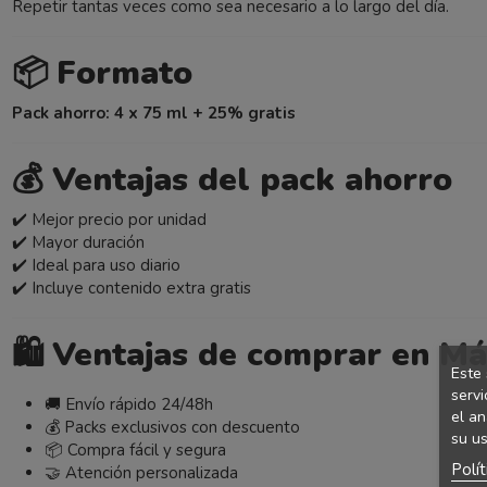
Repetir tantas veces como sea necesario a lo largo del día.
📦
Formato
Pack ahorro: 4 x 75 ml + 25% gratis
💰
Ventajas del pack ahorro
✔️ Mejor precio por unidad
✔️ Mayor duración
✔️ Ideal para uso diario
✔️ Incluye contenido extra gratis
🛍️
Ventajas de comprar en Má
Este 
servi
🚚 Envío rápido 24/48h
el an
💰 Packs exclusivos con descuento
su us
📦 Compra fácil y segura
Polí
🤝 Atención personalizada