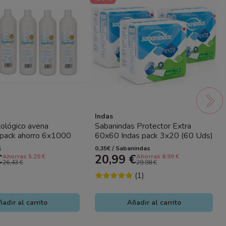
Indas
ológico avena
Sabanindas Protector Extra
pack ahorro 6x1000
60x60 Indas pack 3x20 (60 Uds)
tación suave pH 5.5
| Empapadores alta absorción
l
0,35€ / Sabanindas
€
20,99 €
Ahorras 5.29 €
Ahorras 8.99 €
26,43 €
29,98 €
(1)
adir al carrito
Añadir al carrito