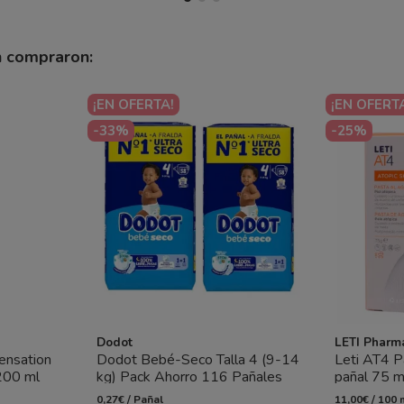
n compraron:
¡EN OFERTA!
¡EN OFERT
-33%
-25%
Dodot
LETI Pharm
ensation
Dodot Bebé-Seco Talla 4 (9-14
Leti AT4 P
200 ml
kg) Pack Ahorro 116 Pañales
pañal 75 m
 y...
(2x58)– Sequedad Duradera y...
piel atópic
0,27€ / Pañal
11,00€ / 100 