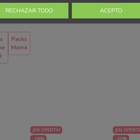
RECHAZAR TODO
ACEPTO
s
Packs
ne
Mamá
é
¡EN OFERTA!
¡EN OFERT
-28%
-20%