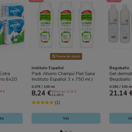
Fuera de stock
Instituto Español
Begobaño
Extra
Pack Ahorro Champú Piel Sana
Gel dermat
rro 6x20
Instituto Español 3 x 750 ml |
Begobaño 
s alta...
Limpieza Suave para Toda la...
ml | Hidra
0,37€ / 100 ml
0,35€ / 100 m
8,24 €
21,14 
6 €
Ahorras 3.21 €
11,45 €
(1)
ito
Ver
Añ