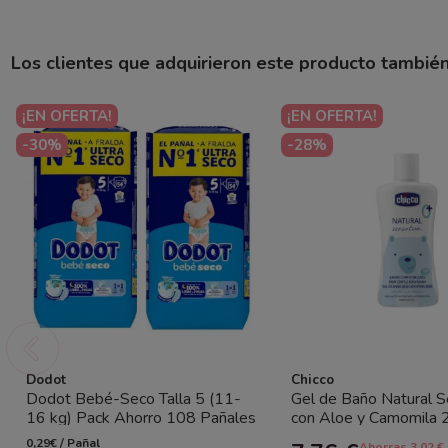
Los clientes que adquirieron este producto tambié
¡EN OFERTA!
¡EN OFERTA!
-30%
-28%
Dodot
Chicco
Dodot Bebé-Seco Talla 5 (11-
Gel de Baño Natural S
16 kg) Pack Ahorro 108 Pañales
con Aloe y Camomila 
(2x54) – Sequedad Duradera y...
Chicco – Limpieza suave
0,29€ / Pañal
Ahorras 3.02 €