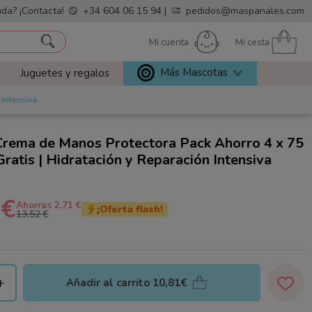
da? ¡Contacta!
+34 604 06 15 94
|
pedidos@maspanales.com
Mi cuenta
Mi cesta
Más Mascotas
Juguetes y regalos
Intensiva
Crema de Manos Protectora Pack Ahorro 4 x 75
ratis | Hidratación y Reparación Intensiva
 €
Ahorras 2.71 €
¡Oferta flash!
13,52 €
+
Añadir al carrito
10,81€