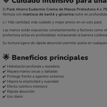
💛
Cuidado intensivo para una
El
Pack Ahorro Eudermin Crema de Manos Protectora 4 x 75
fórmula con
manteca de karité y glicerina
nutre en profundida
👉 Más cantidad, más cuidado y mejor precio en un solo pack.
Las manos están expuestas constantemente a factores como el f
protectora actúa en profundidad, restaurando la barrera cutánea
Su textura ligera de rápida absorción permite usarla en cualqui
🌟
Beneficios principales
✔️ Hidratación profunda y duradera
✔️ Repara manos secas y dañadas
✔️ Protege frente a agentes externos
✔️ Mejora la elasticidad y suavidad
✔️ Efecto nutritivo intensivo
✔️ Rápida absorción
✔️ Uso diario