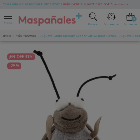
"La Guía de la Mamá Primeriza"
Envío Gratis a partir de 65€
*península
0
Menu
Buscar
Mi cuenta
Mi cesta
Inicio
Más Mascotas
Juguete Grillo Melody Chaser GiGwi para Gatos – Juguete Sono
¡EN OFERTA!
-25%