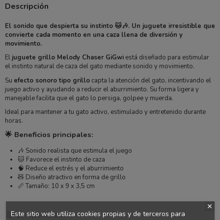
Descripción
El sonido que despierta su instinto 🐱🎶. Un juguete irresistible que
convierte cada momento en una caza llena de diversión y
movimiento.
El
juguete grillo Melody Chaser GiGwi
está diseñado para estimular
el instinto natural de caza del gato mediante sonido y movimiento.
Su
efecto sonoro tipo grillo
capta la atención del gato, incentivando el
juego activo y ayudando a reducir el aburrimiento. Su forma ligera y
manejable facilita que el gato lo persiga, golpee y muerda.
Ideal para mantener a tu gato activo, estimulado y entretenido durante
horas.
🌟 Beneficios principales:
🎶 Sonido realista que estimula el juego
🐱 Favorece el instinto de caza
🧠 Reduce el estrés y el aburrimiento
🧸 Diseño atractivo en forma de grillo
📏 Tamaño: 10 x 9 x 3,5 cm
Este sitio web utiliza cookies propias y de terceros para
🧾 Composición