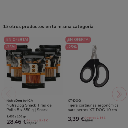
15 otros productos en la misma categoría:
¡EN OFERTA!
¡EN OFERTA!
-25%
-25%
NutraDog by ICA
XT-DOG
NutraDog Snack Tiras de
Tijera cortauñas ergonómica
Pollo 5 x 350 g | Snack
para perros XT-DOG 10 cm –
Natural para Perros
Corte cómodo y seguro
1,63€ / 100 gr
3,39 €
Ahorras 1.14 €
28,46 €
Ahorras 9.49 €
4,53 €
37,95 €