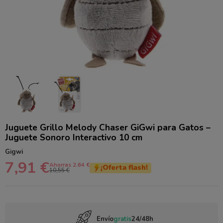
Juguete Grillo Melody Chaser GiGwi para Gatos –
Juguete Sonoro Interactivo 10 cm
Gigwi
7,91 €
Ahorras 2.64 €
¡Oferta flash!
10,55 €
Envío
gratis
24/48h