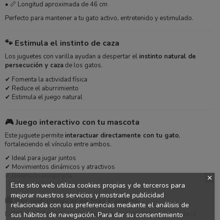
• 📏 Longitud aproximada de 46 cm
Perfecto para mantener a tu gato activo, entretenido y estimulado.
🐾 Estimula el instinto de caza
Los juguetes con varilla ayudan a despertar el
instinto natural de
persecución y caza
de los gatos.
✔ Fomenta la actividad física
✔ Reduce el aburrimiento
✔ Estimula el juego natural
🎮 Juego interactivo con tu mascota
Este juguete permite
interactuar directamente con tu gato
,
fortaleciendo el vínculo entre ambos.
✔ Ideal para jugar juntos
✔ Movimientos dinámicos y atractivos
✔ Diversión asegurada
Este sitio web utiliza cookies propias y de terceros para
mejorar nuestros servicios y mostrarle publicidad
🛍️ Por qué comprar en Más Pañales
relacionada con sus preferencias mediante el análisis de
En
Más Pañales
seleccionamos productos de calidad para toda la
sus hábitos de navegación. Para dar su consentimiento