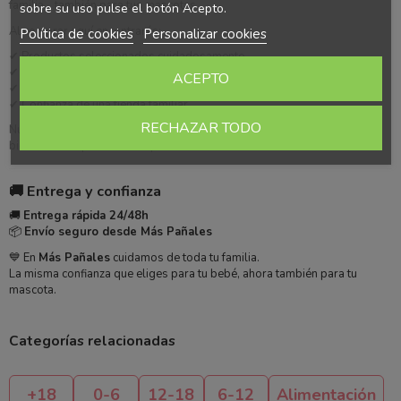
familia… también para tus mascotas.
sobre su uso pulse el botón Acepto.
Al comprar aquí encontrarás:
Política de cookies
Personalizar cookies
✔ Productos seleccionados cuidadosamente
✔ Atención cercana y personalizada
ACEPTO
✔ Envío rápido y seguro
✔ Confianza de una tienda familiar
RECHAZAR TODO
Nuestro objetivo es ofrecer productos que realmente aporten valor al
bienestar de quienes más quieres.
🚚 Entrega y confianza
🚚
Entrega rápida 24/48h
📦
Envío seguro desde Más Pañales
💙 En
Más Pañales
cuidamos de toda tu familia.
La misma confianza que eliges para tu bebé, ahora también para tu
mascota.
Categorías relacionadas
+18
0-6
12-18
6-12
Alimentación