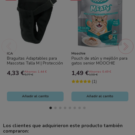
ICA
Moochie
Braguitas Adaptables para
Pouch de atún y mejillón para
Mascotas Talla M | Protección
gatos senior MOOCHIE
e Higiene
delicias carnosas. 70 gr
4,33 €
1,49 €
Ahorras 1.44 €
Ahorras 0.49 €
5,77 €
1,98 €
(1)
Añadir al carrito
Añadir al carrito
Los clientes que adquirieron este producto también
compraron: