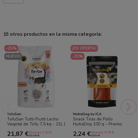
15 otros productos en la misma categoría:
-25%
¡EN OFERTA!
NUEVO
-25%
TofuSan
NutraDog by ICA
TofuSan Tutti-Frutti Lecho
Snack Tiras de Pollo
Vegetal de Tofu 7,5 kg - 21L |
NutraDog 100 g – Premio
Arena para Gatos Ultra...
Natural Rico en Proteína para
21,87 €
2,24 €
Ahorras 7.29 €
Ahorras 0.75 €
Perros
29,16 €
2,99 €