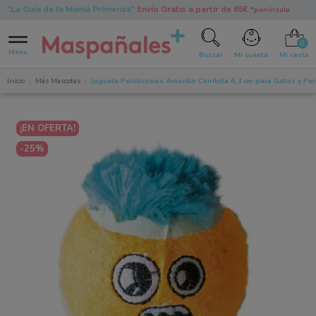
"La Guía de la Mamá Primeriza"
Envío Gratis a partir de 65€
*península
0
Menu
Buscar
Mi cuenta
Mi cesta
Inicio
Más Mascotas
Juguete Peloticonos Amarillo Chiribita 6,3 cm para Gatos y Per
¡EN OFERTA!
-25%