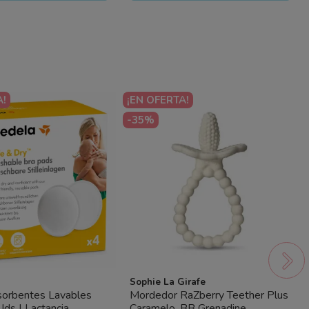
A!
¡EN OFERTA!
-35%
Sophie La Girafe
sorbentes Lavables
Mordedor RaZberry Teether Plus
ds | Lactancia
Caramelo. BB Grenadine