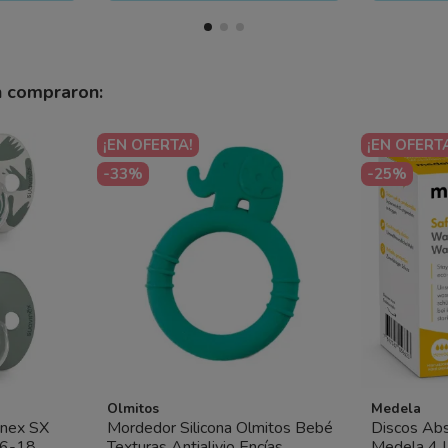
n compraron:
¡EN OFERTA!
¡EN OFERT
-33%
-25%
Olmitos
Medela
inex SX
Mordedor Silicona Olmitos Bebé
Discos Ab
a 6-18
Texturas Antialivio Encías
Medela 4 U