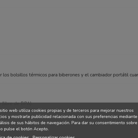
 los bolsillos térmicos para biberones y el cambiador portátil cua
 (libre de BPA).
sitio web utiliza cookies propias y de terceros para mejorar nuestros
cios y mostrarle publicidad relacionada con sus preferencias mediante
a
álisis de sus hábitos de navegación. Para dar su consentimiento sobre
o pulse el botón Acepto.
tica de cookies
Personalizar cookies