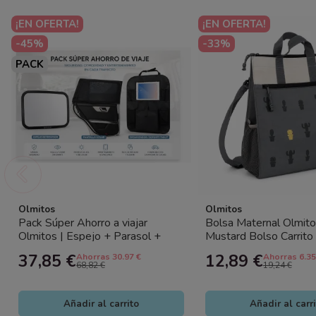
¡EN OFERTA!
¡EN OFERTA!
-45%
-33%
PACK
Olmitos
Olmitos
Pack Súper Ahorro a viajar
Bolsa Maternal Olmito
Olmitos | Espejo + Parasol +
Mustard Bolso Carrito
Organizador Tablet
Compartimentos
37,85 €
12,89 €
Ahorras 30.97 €
Ahorras 6.35
68,82 €
19,24 €
Añadir al carrito
Añadir al carr