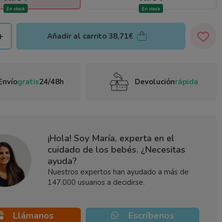
En stock
En stock
+
Añadir al carrito
38,71€
Envío
gratis
24/48h
Devolución
rápida
¡Hola! Soy María, experta en el
cuidado de los bebés. ¿Necesitas
ayuda?
Nuestros expertos han ayudado a más de
147.000 usuarios a decidirse.
Llámanos
Escríbenos