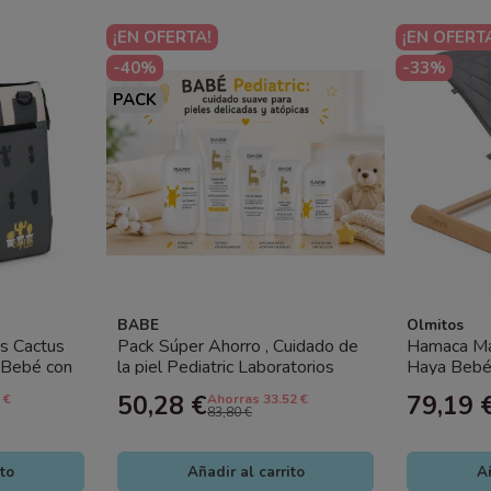
¡EN OFERTA!
¡EN OFERT
-40%
-33%
PACK
BABE
Olmitos
s Cactus
Pack Súper Ahorro , Cuidado de
Hamaca Ma
 Bebé con
la piel Pediatric Laboratorios
Haya Bebé
Babé
Acolchada
50,28 €
79,19 
 €
Ahorras 33.52 €
83,80 €
ito
Añadir al carrito
Añ