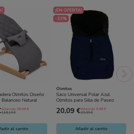
A!
¡EN OFERTA!
-33%
Olmitos
dera Olmitos Diseño
Saco Universal Polar Azul
 Balanceo Natural
Olmitos para Silla de Paseo
Impermeable
€
20,09 €
Ahorras 39.00 €
Ahorras 9.90 €
118,19 €
29,99 €
adir al carrito
Añadir al carrito