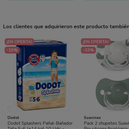
Los clientes que adquirieron este producto tambié
¡EN OFERTA!
¡EN OFERTA!
-15%
-33%
Dodot
Suavinex
Dodot Splashers Pañal-Bañador
Pack 2 chupetes Suav
Talla 5-6 (+14 kg) 10 Uds –
Pro silicona fisiológic