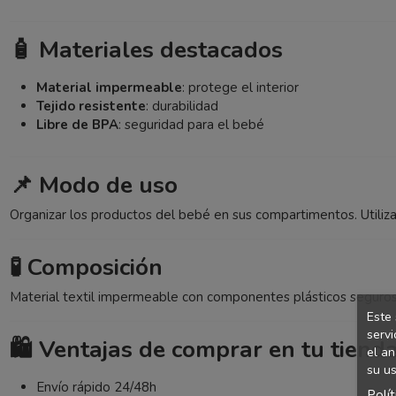
🧴 Materiales destacados
Material impermeable
: protege el interior
Tejido resistente
: durabilidad
Libre de BPA
: seguridad para el bebé
📌 Modo de uso
Organizar los productos del bebé en sus compartimentos. Utilizar
🧪 Composición
Material textil impermeable con componentes plásticos seguros
Este 
servi
🛍️ Ventajas de comprar en tu tiend
el an
su us
Envío rápido 24/48h
Polí