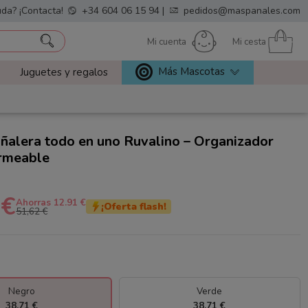
da? ¡Contacta!
+34 604 06 15 94
|
pedidos@maspanales.com
Mi cuenta
Mi cesta
Más Mascotas
Juguetes y regalos
ñalera todo en uno Ruvalino – Organizador
rmeable
 €
Ahorras 12.91 €
¡Oferta flash!
51,62 €
Negro
Verde
38,71 €
38,71 €