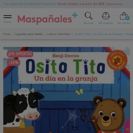
"La Guía de la Mamá Primeriza"
Envío Gratis a partir de 65€
*península
0
Menu
Buscar
Mi cuenta
Mi cesta
Inicio
Juguetes para bebés
Libros infantiles
Osito Tito: ¡Un Día en la Granja! – Benj
¡EN OFERTA!
-15%