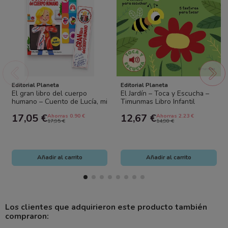
Editorial Planeta
Editorial Planeta
El gran libro del cuerpo
El Jardín – Toca y Escucha –
humano – Cuento de Lucía, mi
Timunmas Libro Infantil
pediatra | Libro con
Interactivo con Sonidos
17,05 €
12,67 €
Ahorras 0.90 €
Ahorras 2.23 €
marcapáginas...
17,95 €
14,90 €
Añadir al carrito
Añadir al carrito
Los clientes que adquirieron este producto también
compraron: