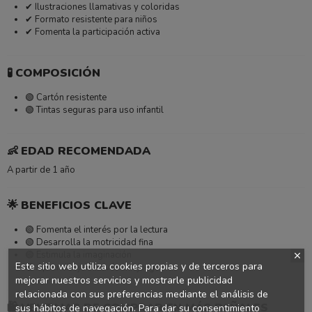
✔ Ilustraciones llamativas y coloridas
✔ Formato resistente para niños
✔ Fomenta la participación activa
🧪
COMPOSICIÓN
🟢 Cartón resistente
🟢 Tintas seguras para uso infantil
👶
EDAD RECOMENDADA
A partir de 1 año
🌟
BENEFICIOS CLAVE
🟢 Fomenta el interés por la lectura
🟢 Desarrolla la motricidad fina
🟢 Estimula la imaginación
Este sitio web utiliza cookies propias y de terceros para
🟢 Aprendizaje a través del juego
mejorar nuestros servicios y mostrarle publicidad
relacionada con sus preferencias mediante el análisis de
🛍️
VENTAJAS DE COMPRAR EN MÁS PAÑALES
sus hábitos de navegación. Para dar su consentimiento