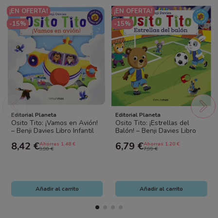
¡EN OFERTA!
¡EN OFERTA!
-15%
-15%
Editorial Planeta
Editorial Planeta
Osito Tito: ¡Vamos en Avión!
Osito Tito: ¡Estrellas del
– Benji Davies Libro Infantil
Balón! – Benji Davies Libro
Interactivo con Solapas
Infantil Interactivo con
8,42 €
6,79 €
Ahorras 1.48 €
Ahorras 1.20 €
Solapas
9,90 €
7,99 €
Añadir al carrito
Añadir al carrito