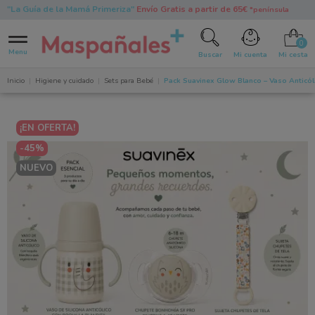
"La Guía de la Mamá Primeriza"
Envío Gratis a partir de 65€
*península
0
Menu
Buscar
Mi cuenta
Mi cesta
Inicio
Higiene y cuidado
Sets para Bebé
Pack Suavinex Glow Blanco – Vaso Anticól
¡EN OFERTA!
-45%
NUEVO