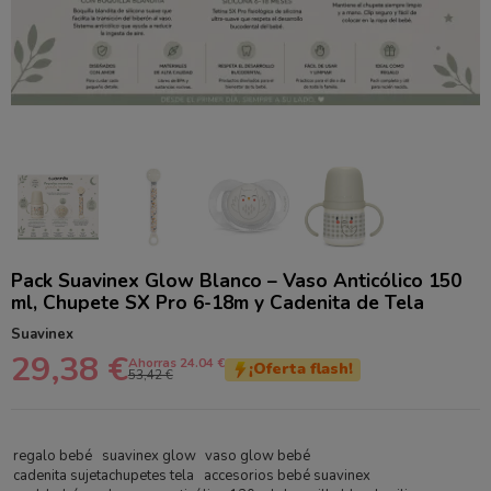
Pack Suavinex Glow Blanco – Vaso Anticólico 150
ml, Chupete SX Pro 6-18m y Cadenita de Tela
Suavinex
29,38 €
Ahorras 24.04 €
¡Oferta flash!
53,42 €
regalo bebé
suavinex glow
vaso glow bebé
cadenita sujetachupetes tela
accesorios bebé suavinex