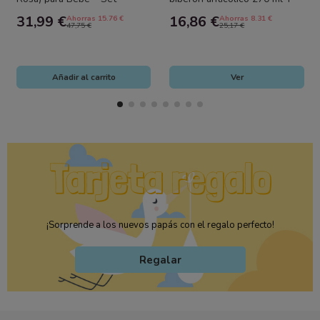
Completo con Hydra Bebé,
chupete 0-6 meses + sujeta...
31,99 €
16,86 €
Ahorras 15.76 €
Ahorras 8.31 €
Gel de Baño,...
47,75 €
25,17 €
Añadir al carrito
Ver
¡Sorprende a los nuevos papás con el regalo perfecto!
Regalar