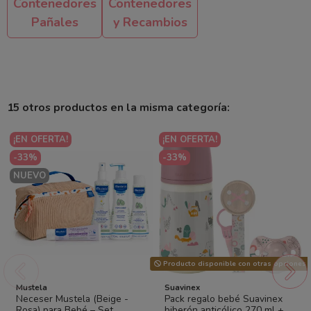
Contenedores
Contenedores
Pañales
y Recambios
15 otros productos en la misma categoría:
¡EN OFERTA!
¡EN OFERTA!
-33%
-33%
NUEVO
Producto disponible con otras opciones
Mustela
Suavinex
Neceser Mustela (Beige -
Pack regalo bebé Suavinex
Rosa) para Bebé – Set
biberón anticólico 270 ml +