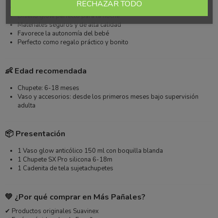
RECHAZAR TODO
Ideal para el uso diario del bebé
Diseño glow perfecto para la noche
Materiales seguros y de alta calidad
Favorece la autonomía del bebé
Perfecto como regalo práctico y bonito
👶 Edad recomendada
Chupete: 6-18 meses
Vaso y accesorios: desde los primeros meses bajo supervisión
adulta
📦 Presentación
1 Vaso glow anticólico 150 ml con boquilla blanda
1 Chupete SX Pro silicona 6-18m
1 Cadenita de tela sujetachupetes
💚 ¿Por qué comprar en Más Pañales?
✔ Productos originales Suavinex