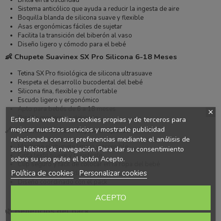
Brilla en la oscuridad
Sistema anticólico que ayuda a reducir la ingesta de aire
Boquilla blanda de silicona suave y flexible
Asas ergonómicas fáciles de sujetar
Facilita la transición del biberón al vaso
Diseño ligero y cómodo para el bebé
👶 Chupete Suavinex SX Pro Silicona 6-18 Meses
Tetina SX Pro fisiológica de silicona ultrasuave
Respeta el desarrollo bucodental del bebé
Silicona fina, flexible y confortable
Escudo ligero y ergonómico
Apto para bebés de 6 a 18 meses
Diseño moderno y delicado
Este sitio web utiliza cookies propias y de terceros para
mejorar nuestros servicios y mostrarle publicidad
🔗 Cadenita de Tela Sujetachupetes
relacionada con sus preferencias mediante el análisis de
Mantiene el chupete limpio y accesible
sus hábitos de navegación. Para dar su consentimiento
Cinta textil suave y resistente
sobre su uso pulse el botón Acepto.
Clip seguro y fácil de colocar en la ropa del bebé
Política de cookies
Personalizar cookies
Evita pérdidas y caídas del chupete
Diseño coordinado con el pack
ACEPTO
🌿 Beneficios del pack