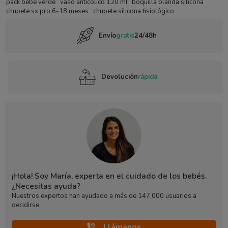
pack bebé verde
vaso anticólico 120 ml
boquilla blanda silicona
chupete sx pro 6-18 meses
chupete silicona fisiológico
Envío
gratis
24/48h
Devolución
rápida
¡Hola! Soy María, experta en el cuidado de los bebés.
¿Necesitas ayuda?
Nuestros expertos han ayudado a más de 147.000 usuarios a
decidirse.
Llámanos