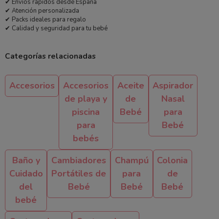
✔ Envíos rápidos desde España
✔ Atención personalizada
✔ Packs ideales para regalo
✔ Calidad y seguridad para tu bebé
Categorías relacionadas
Accesorios
Accesorios
Aceite
Aspirador
de playa y
de
Nasal
piscina
Bebé
para
para
Bebé
bebés
Baño y
Cambiadores
Champú
Colonia
Cuidado
Portátiles de
para
de
del
Bebé
Bebé
Bebé
bebé