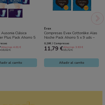
Evax
Ausonia Clásica
Compresas Evax Cottonlike Alas
r Plus Pack Ahorro 5
Noche Pack Ahorro 5 x 9 uds –
Máxima Protección...
Protección nocturna y...
resas
0,26€ / Compresas
€
11,79 €
Ahorras 4.01 €
Ahorras 3.93 €
16,02 €
15,72 €
adir al carrito
Añadir al carrito