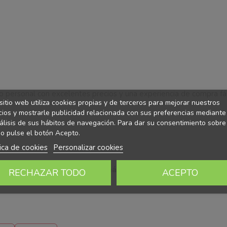
o personal con excelentes precios y una experiencia de compra fác
sitio web utiliza cookies propias y de terceros para mejorar nuestros
cios y mostrarle publicidad relacionada con sus preferencias mediante
álisis de sus hábitos de navegación. Para dar su consentimiento sobre
o pulse el botón Acepto.
tica de cookies
Personalizar cookies
ñales
y disfruta de un
cabello más fuerte, nutrido y lleno de vi
RECHAZAR TODO
ACEPTO