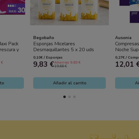
Begobaño
Ausonia
axi Pack
Esponjas Micelares
Compresas 
rescura y
Desmaquillantes 5 x 20 uds
Noche Supe
Limpieza Facial PH 5.5
x 9 Uds – 
0,10€ / Esponjas
0,27€ / Comp
9,83 €
12,01 
 €
Ahorras 9.83 €
19,66 €
ito
Añadir al carrito
Añ