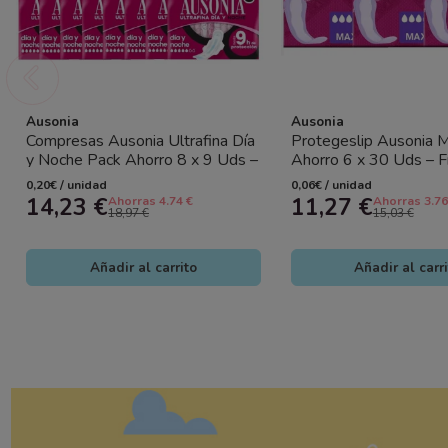
Ausonia
Ausonia
Compresas Ausonia Ultrafina Día
Protegeslip Ausonia M
y Noche Pack Ahorro 8 x 9 Uds –
Ahorro 6 x 30 Uds – F
Protección Completa 24h
Protección Diaria
0,20€ / unidad
0,06€ / unidad
14,23 €
11,27 €
Ahorras 4.74 €
Ahorras 3.76
18,97 €
15,03 €
Añadir al carrito
Añadir al carr