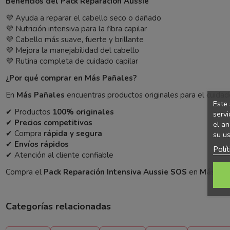
Beneficios del Pack Reparación Aussie
💜 Ayuda a reparar el cabello seco o dañado
💜 Nutrición intensiva para la fibra capilar
💜 Cabello más suave, fuerte y brillante
💜 Mejora la manejabilidad del cabello
💜 Rutina completa de cuidado capilar
¿Por qué comprar en Más Pañales?
En
Más Pañales
encuentras productos originales para el cuidad
Este 
✔ Productos
100% originales
servi
✔
Precios competitivos
el an
✔ Compra
rápida y segura
su us
✔
Envíos rápidos
Polí
✔ Atención al cliente confiable
Compra el
Pack Reparación Intensiva Aussie SOS
en
Más Pa
Categorías relacionadas