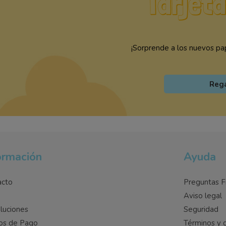
¡Sorprende a los nuevos pap
Reg
ormación
Ayuda
acto
Preguntas F
o
Aviso legal
luciones
Seguridad
os de Pago
Términos y 