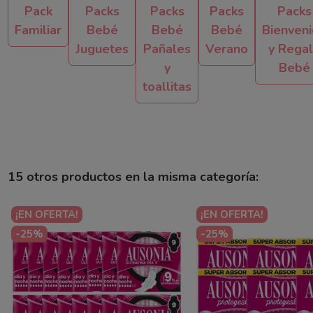
Pack
Packs
Packs
Packs
Packs
Familiar
Bebé
Bebé
Bebé
Bienven
Juguetes
Pañales
Verano
y Rega
y
Bebé
toallitas
15 otros productos en la misma categoría:
¡EN OFERTA!
¡EN OFERTA!
-25%
-25%