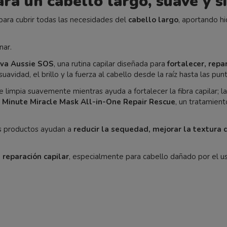
ara un cabello largo, suave y 
ara cubrir todas las necesidades del
cabello largo
, aportando h
nar.
iva Aussie SOS
, una rutina capilar diseñada para
fortalecer, repa
vidad, el brillo y la fuerza al cabello desde la raíz hasta las punt
ue limpia suavemente mientras ayuda a fortalecer la fibra capilar; l
1 Minute Miracle Mask All-in-One Repair Rescue
, un tratamien
tos productos ayudan a
reducir la sequedad, mejorar la textura d
 reparación capilar
, especialmente para cabello dañado por el us