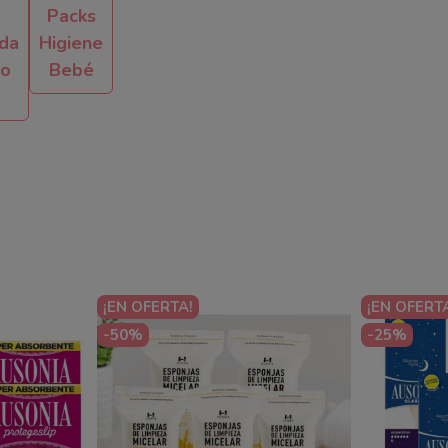
Packs
ida
Higiene
lo
Bebé
¡EN OFERTA!
¡EN OFERT
-50%
-25%