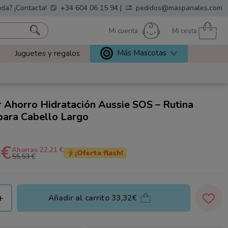
da? ¡Contacta!
+34 604 06 15 94
|
pedidos@maspanales.com
Mi cuenta
Mi cesta
Más Mascotas
Juguetes y regalos
 Ahorro Hidratación Aussie SOS – Rutina
para Cabello Largo
 €
Ahorras 22.21 €
¡Oferta flash!
55,53 €
+
Añadir al carrito
33,32€