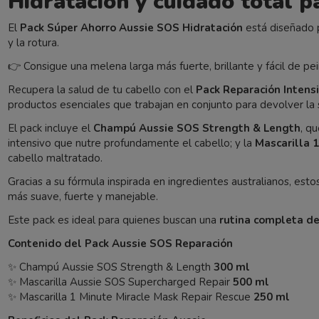
Hidratación y cuidado total p
El
Pack Súper Ahorro Aussie SOS Hidratación
está diseñado p
y la rotura.
👉 Consigue una melena larga más fuerte, brillante y fácil de pei
Recupera la salud de tu cabello con el
Pack Reparación Intens
productos esenciales que trabajan en conjunto para devolver la sua
El pack incluye el
Champú Aussie SOS Strength & Length
, q
intensivo que nutre profundamente el cabello; y la
Mascarilla 
cabello maltratado.
Gracias a su fórmula inspirada en ingredientes australianos, es
más suave, fuerte y manejable.
Este pack es ideal para quienes buscan una
rutina completa de
Contenido del Pack Aussie SOS Reparación
✨ Champú Aussie SOS Strength & Length
300 ml
✨ Mascarilla Aussie SOS Supercharged Repair
500 ml
✨ Mascarilla 1 Minute Miracle Mask Repair Rescue
250 ml