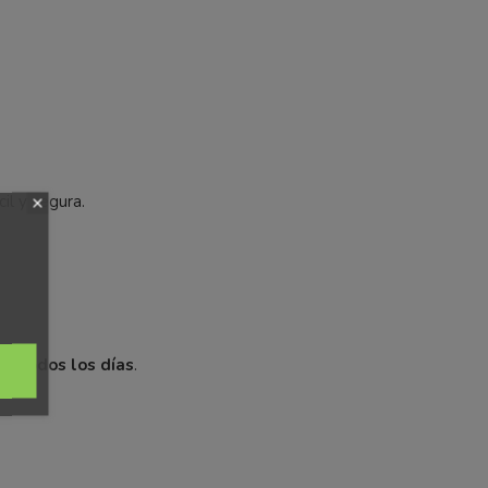
il y segura.
da todos los días
.