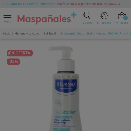
"La Guía de la Mamá Primeriza"
Envío Gratis a partir de 65€
*península
0
Menu
Buscar
Mi cuenta
Mi cesta
Inicio
Higiene y cuidado
Gel Bebé
Stelatopia Gel de Baño Mustela 500ml | Piel At
¡EN OFERTA!
-25%