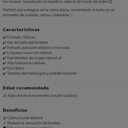
sin resecar, respetando el equilibrio natural de la piel del bebé 😊
Perfecto para integrar en la rutina diaria, convirtiendo el baño en un
momento de cuidado, calma y bienestar ✨
Características
✔️ Formato: 500 ml
✔️ Gel de baño anti tirantez
✔️ Indicado para piel atópica o muy seca
✔️ Limpieza suave sin resecar
✔️ Ingredientes de origen natural 🌿
✔️ Alta tolerancia cutánea
✔️ Uso diario
✔️ Testado dermatológica y pediátricamente
Edad recomendada
👶 Apto desde el nacimiento (recién nacidos)
Beneficios
🌿 Calma la piel atópica
💧 Reduce la sensación de tirantez