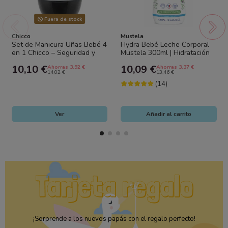
Fuera de stock
Chicco
Mustela
Set de Manicura Uñas Bebé 4
Hydra Bebé Leche Corporal
en 1 Chicco – Seguridad y
Mustela 300ml | Hidratación
cuidado completo para las
Diaria para Bebés
10,10 €
10,09 €
Ahorras 3.92 €
Ahorras 3.37 €
uñas...
14,02 €
13,46 €
(14)
Ver
Añadir al carrito
¡Sorprende a los nuevos papás con el regalo perfecto!