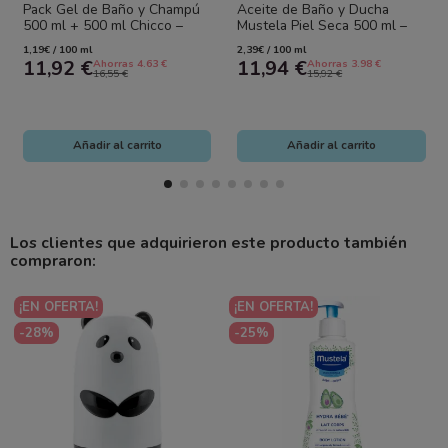
Pack Gel de Baño y Champú
Aceite de Baño y Ducha
500 ml + 500 ml Chicco –
Mustela Piel Seca 500 ml –
Limpieza suave y cuidado
Cuerpo y Cabello Bebé
1,19€ / 100 ml
2,39€ / 100 ml
diario para...
11,92 €
11,94 €
Ahorras 4.63 €
Ahorras 3.98 €
16,55 €
15,92 €
Añadir al carrito
Añadir al carrito
Los clientes que adquirieron este producto también
compraron:
¡EN OFERTA!
¡EN OFERTA!
-28%
-25%