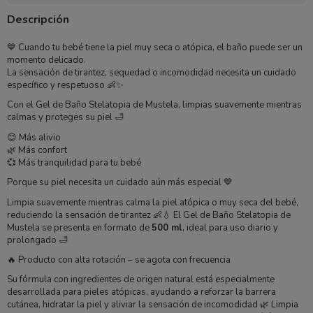
Descripción
💙 Cuando tu bebé tiene la piel muy seca o atópica, el baño puede ser un
momento delicado.
La sensación de tirantez, sequedad o incomodidad necesita un cuidado
específico y respetuoso 👶✨
Con el Gel de Baño Stelatopia de
Mustela
, limpias suavemente mientras
calmas y proteges su piel 🛁
😊 Más alivio
🌿 Más confort
💞 Más tranquilidad para tu bebé
Porque su piel necesita un cuidado aún más especial 💙
Limpia suavemente mientras calma la piel atópica o muy seca del bebé,
reduciendo la sensación de tirantez 👶💧 El Gel de Baño Stelatopia de
Mustela
se presenta en formato de
500 ml
, ideal para uso diario y
prolongado 🛁
🔥 Producto con alta rotación – se agota con frecuencia
Su fórmula con ingredientes de origen natural está especialmente
desarrollada para pieles atópicas, ayudando a reforzar la barrera
cutánea, hidratar la piel y aliviar la sensación de incomodidad 🌿 Limpia