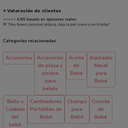
⭐
Valoración de clientes
⭐⭐⭐⭐⭐
4,9/5 basado en opiniones reales
💬 “Muy bueno para piel atópica, deja la piel suave y sin tirantez”
Categorías relacionadas
Accesorios
Accesorios
Aceite
Aspirador
de playa y
de
Nasal
piscina
Bebé
para
para
Bebé
bebés
Baño y
Cambiadores
Champú
Colonia
Cuidado
Portátiles de
para
de
del
Bebé
Bebé
Bebé
bebé