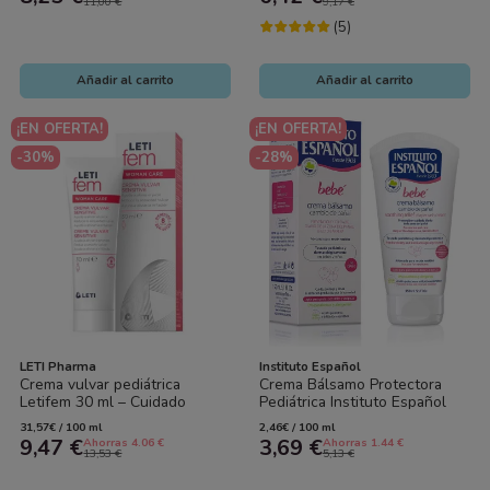
11,00 €
9,17 €
(5)
Añadir al carrito
Añadir al carrito
¡EN OFERTA!
¡EN OFERTA!
-30%
-28%
LETI Pharma
Instituto Español
Crema vulvar pediátrica
Crema Bálsamo Protectora
Letifem 30 ml – Cuidado
Pediátrica Instituto Español
íntimo suave para niñas
150 ml | Cuidado y Protección
31,57€ / 100 ml
2,46€ / 100 ml
del...
9,47 €
3,69 €
Ahorras 4.06 €
Ahorras 1.44 €
13,53 €
5,13 €