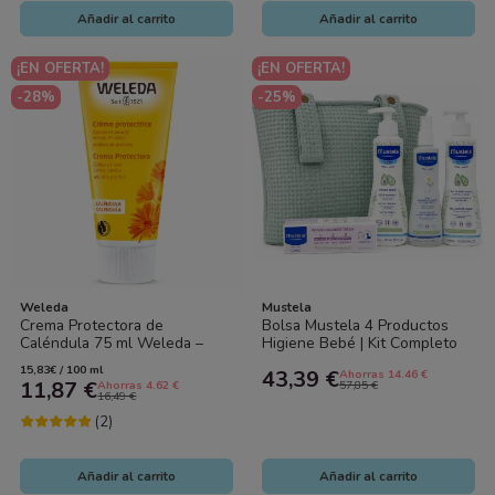
Añadir al carrito
Añadir al carrito
¡EN OFERTA!
¡EN OFERTA!
-28%
-25%
Weleda
Mustela
Crema Protectora de
Bolsa Mustela 4 Productos
Caléndula 75 ml Weleda –
Higiene Bebé | Kit Completo
Protección y Reparación cara
Recién Nacido
15,83€ / 100 ml
43,39 €
Ahorras 14.46 €
y cuerpo
11,87 €
Ahorras 4.62 €
57,85 €
16,49 €
(2)
Añadir al carrito
Añadir al carrito