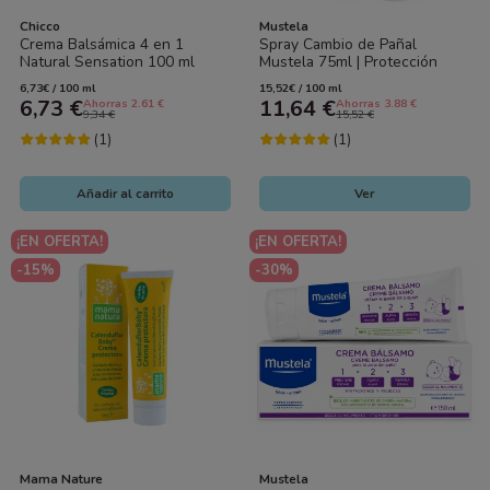
Chicco
Mustela
Crema Balsámica 4 en 1
Spray Cambio de Pañal
Natural Sensation 100 ml
Mustela 75ml | Protección
Chicco – Protección completa
Rápida Zona del Pañal
6,73€ / 100 ml
15,52€ / 100 ml
para la...
6,73 €
11,64 €
Ahorras 2.61 €
Ahorras 3.88 €
9,34 €
15,52 €
(1)
(1)
Añadir al carrito
Ver
¡EN OFERTA!
¡EN OFERTA!
-15%
-30%
Mama Nature
Mustela