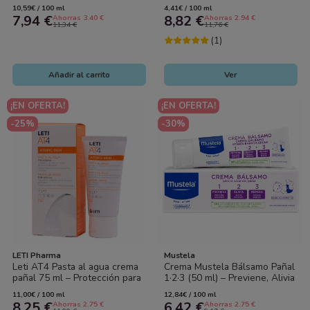
Natural para Bebés
Zona Íntima
10,59€ / 100 ml
4,41€ / 100 ml
7,94 €
8,82 €
Ahorras 3.40 €
Ahorras 2.94 €
11,34 €
11,76 €
(1)
Añadir al carrito
Ver
¡EN OFERTA!
¡EN OFERTA!
-25%
-30%
LETI Pharma
Mustela
Leti AT4 Pasta al agua crema
Crema Mustela Bálsamo Pañal
pañal 75 ml – Protección para
1·2·3 (50 ml) – Previene, Alivia
piel atópica del bebé
y Repara Irritaciones y...
11,00€ / 100 ml
12,84€ / 100 ml
8,25 €
6,42 €
Ahorras 2.75 €
Ahorras 2.75 €