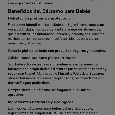
con ingredientes naturales!
Beneficios del Bálsamo para Bebés
Hidratación profunda y protección
El
bálsamo infantil
está formulado con ingredientes como
aloe
vera, caléndula, manteca de karité y aceite de almendras
,
que garantizan una
hidratación intensa y prolongada
. Además,
muchos son
sin parabenos ni sulfatos
, ideales para
pieles
sensibles y atópicas
.
Cuida la piel de tu bebé con productos seguros y naturales.
Alivio inmediato para pieles irritadas
Si tu bebé sufre de
piel seca o tendencia a irritaciones
, un
bálsamo con propiedades calmantes
puede ayudar a
reparar y
regenerar la piel
. Marcas como
Mustela, Weleda y Suavinex
ofrecen
bálsamos clínicamente probados
, recomendados por
dermatólogos pediátricos
.
Compra ahora un bálsamo sin fragancia ni químicos
agresivos.
Ingredientes naturales y ecológicos
Los mejores
bálsamos para bebés
están elaborados con
ingredientes de origen natural
, sin perfumes artificiales ni