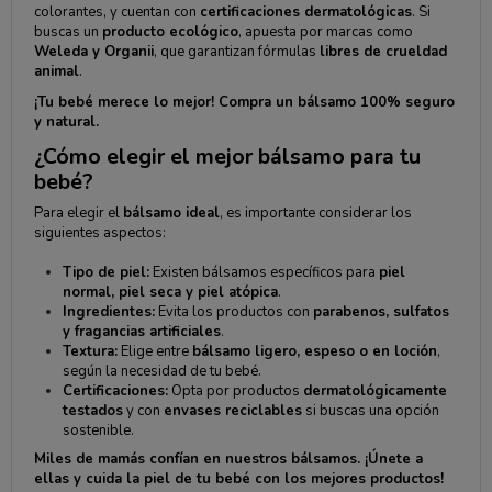
colorantes, y cuentan con
certificaciones dermatológicas
. Si
buscas un
producto ecológico
, apuesta por marcas como
Weleda y Organii
, que garantizan fórmulas
libres de crueldad
animal
.
¡Tu bebé merece lo mejor! Compra un bálsamo 100% seguro
y natural.
¿Cómo elegir el mejor bálsamo para tu
bebé?
Para elegir el
bálsamo ideal
, es importante considerar los
siguientes aspectos:
Tipo de piel:
Existen bálsamos específicos para
piel
normal, piel seca y piel atópica
.
Ingredientes:
Evita los productos con
parabenos, sulfatos
y fragancias artificiales
.
Textura:
Elige entre
bálsamo ligero, espeso o en loción
,
según la necesidad de tu bebé.
Certificaciones:
Opta por productos
dermatológicamente
testados
y con
envases reciclables
si buscas una opción
sostenible.
Miles de mamás confían en nuestros bálsamos. ¡Únete a
ellas y cuida la piel de tu bebé con los mejores productos!