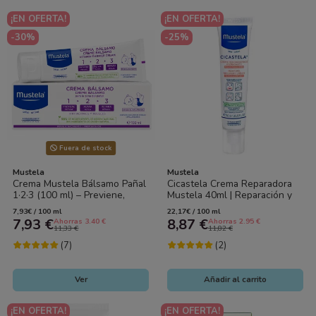
¡EN OFERTA!
¡EN OFERTA!
-30%
-25%
Fuera de stock
Mustela
Mustela
Crema Mustela Bálsamo Pañal
Cicastela Crema Reparadora
1·2·3 (100 ml) – Previene,
Mustela 40ml | Reparación y
Alivia y Repara Irritaciones y...
Cuidado de la Piel Bebé
7,93€ / 100 ml
22,17€ / 100 ml
7,93 €
8,87 €
Ahorras 3.40 €
Ahorras 2.95 €
11,33 €
11,82 €
(7)
(2)
Ver
Añadir al carrito
¡EN OFERTA!
¡EN OFERTA!