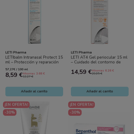
LETI Pharma
LETI Pharma
LETIbalm Intranasal Protect 15
LETI AT4 Gel periocular 15 ml
ml – Protección y reparación
– Cuidado del contorno de
nasal
ojos para piel atópica
57,27€ / 100 ml
14,59 €
Ahorras 6.26 €
8,59 €
Ahorras 3.68 €
20,85 €
12,27 €
Añadir al carrito
Añadir al carrito
¡EN OFERTA!
¡EN OFERTA!
-30%
-30%