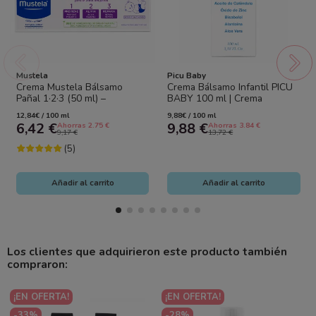
Mustela
Picu Baby
Crema Mustela Bálsamo
Crema Bálsamo Infantil PICU
Pañal 1·2·3 (50 ml) –
BABY 100 ml | Crema
Previene, Alivia y Repara
Protectora para el Culito del
12,84€ / 100 ml
9,88€ / 100 ml
Irritaciones y...
Bebé con...
6,42 €
9,88 €
Ahorras 2.75 €
Ahorras 3.84 €
9,17 €
13,72 €
(5)
Añadir al carrito
Añadir al carrito
Los clientes que adquirieron este producto también
compraron:
¡EN OFERTA!
¡EN OFERTA!
-33%
-28%