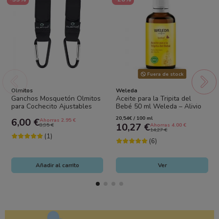
Fuera de stock
Olmitos
Weleda
Ganchos Mosquetón Olmitos
Aceite para la Tripita del
para Cochecito Ajustables
Bebé 50 ml Weleda – Alivio
con Velcro Bebé
Natural para Cólicos y Gases
20,54€ / 100 ml
6,00 €
Ahorras 2.95 €
10,27 €
8,95 €
Ahorras 4.00 €
14,27 €
(1)
(6)
Añadir al carrito
Ver