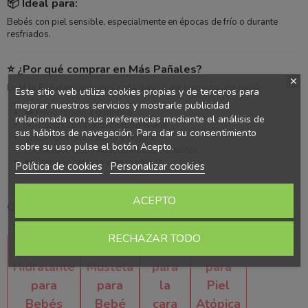
📦 Ideal para:
Bebés con piel sensible, especialmente en épocas de frío o durante
resfriados.
⭐ ¿Por qué comprar en Más Pañales?
En
Más Pañales
cuidamos cada detalle del bienestar del bebé:
Este sitio web utiliza cookies propias y de terceros para
mejorar nuestros servicios y mostrarle publicidad
🚚 Envío rápido a domicilio
relacionada con sus preferencias mediante el análisis de
💰 Precios competitivos todo el año
sus hábitos de navegación. Para dar su consentimiento
🛒 Compra fácil, rápida y segura
sobre su uso pulse el botón Acepto.
📦 Siempre disponible cuando lo necesites
❤️ Atención cercana y de confianza
Política de cookies
Personalizar cookies
ACEPTO
Categorías relacionadas
RECHAZAR TODO
Crema
Crema
Crema
Crema
Hidratante
Mustela
para
para
para
para
la
Piel
Bebés
Bebé
cara
Atópica