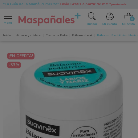
"La Guía de la Mamá Primeriza"
Envío Gratis a partir de 65€
*península
0
Menu
Buscar
Mi cuenta
Mi cesta
Inicio
Higiene y cuidado
Crema de Bebé
Bálsamo bebé
Bálsamo Pediátrico Nariz 
¡EN OFERTA!
-33%