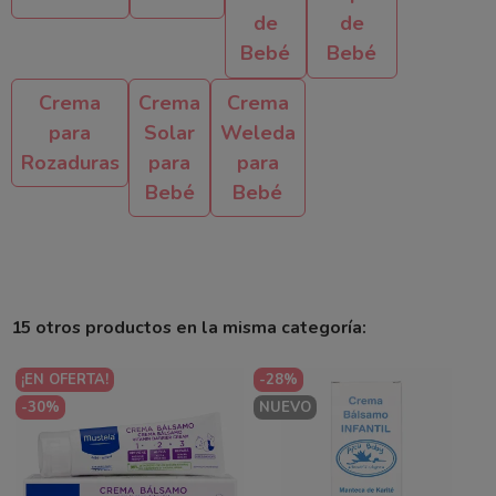
de
de
Bebé
Bebé
Crema
Crema
Crema
para
Solar
Weleda
Rozaduras
para
para
Bebé
Bebé
15 otros productos en la misma categoría:
¡EN OFERTA!
-28%
-30%
NUEVO