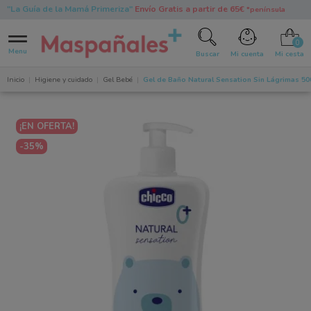
"La Guía de la Mamá Primeriza"
Envío Gratis a partir de 65€
*península
0
Menu
Buscar
Mi cuenta
Mi cesta
Inicio
Higiene y cuidado
Gel Bebé
Gel de Baño Natural Sensation Sin Lágrimas 500
¡EN OFERTA!
-35%