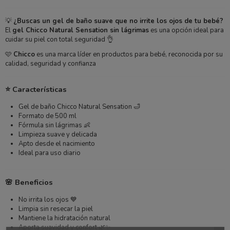
💡
¿Buscas un gel de baño suave que no irrite los ojos de tu bebé?
El
gel Chicco Natural Sensation sin lágrimas
es una opción ideal para
cuidar su piel con total seguridad 👌
🩷
Chicco
es una marca líder en productos para bebé, reconocida por su
calidad, seguridad y confianza
⭐ Características
Gel de baño Chicco Natural Sensation 🛁
Formato de 500 ml
Fórmula sin lágrimas 👶
Limpieza suave y delicada
Apto desde el nacimiento
Ideal para uso diario
🌸 Beneficios
No irrita los ojos 💙
Limpia sin resecar la piel
Mantiene la hidratación natural
Aporta suavidad y confort 🌿✨