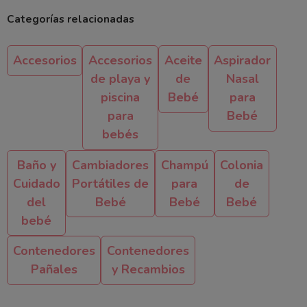
Categorías relacionadas
Accesorios
Accesorios
Aceite
Aspirador
de playa y
de
Nasal
piscina
Bebé
para
para
Bebé
bebés
Baño y
Cambiadores
Champú
Colonia
Cuidado
Portátiles de
para
de
del
Bebé
Bebé
Bebé
bebé
Contenedores
Contenedores
Pañales
y Recambios