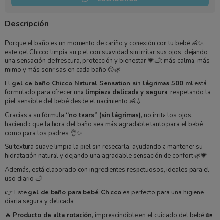
Descripción
Porque el baño es un momento de cariño y conexión con tu bebé 👶✨,
este gel Chicco limpia su piel con suavidad sin irritar sus ojos, dejando
una sensación de frescura, protección y bienestar 💗🛁: más calma, más
mimo y más sonrisas en cada baño 😊🌿
El
gel de baño Chicco Natural Sensation sin lágrimas 500 ml
está
formulado para ofrecer una
limpieza delicada y segura
, respetando la
piel sensible del bebé desde el nacimiento 👶💧
Gracias a su fórmula
“no tears” (sin lágrimas)
, no irrita los ojos,
haciendo que la hora del baño sea más agradable tanto para el bebé
como para los padres 👌✨
Su textura suave limpia la piel sin resecarla, ayudando a mantener su
hidratación natural y dejando una agradable sensación de confort 🌿💗
Además, está elaborado con ingredientes respetuosos, ideales para el
uso diario 🛁
👉 Este
gel de baño para bebé Chicco
es perfecto para una higiene
diaria segura y delicada
🔥
Producto de alta rotación
, imprescindible en el cuidado del bebé 🏡