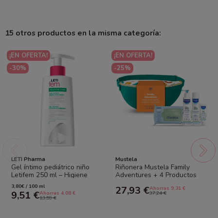
15 otros productos en la misma categoría:
¡EN OFERTA!
¡EN OFERTA!
-30%
-25%
LETI Pharma
Mustela
Gel íntimo pediátrico niño
Riñonera Mustela Family
Letifem 250 ml – Higiene
Adventures + 4 Productos
suave y protección diaria
Bio | Kit Bebé Completo
3,80€ / 100 ml
27,93 €
Ahorras 9.31 €
9,51 €
Ahorras 4.08 €
37,24 €
13,59 €