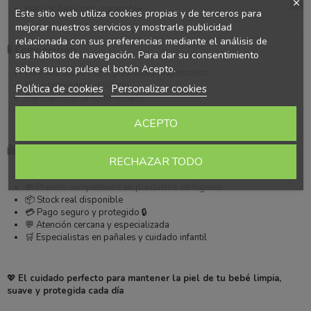
Hace el baño más agradable
Este sitio web utiliza cookies propias y de terceros para
mejorar nuestros servicios y mostrarle publicidad
relacionada con sus preferencias mediante el análisis de
🧪 Composición
sus hábitos de navegación. Para dar su consentimiento
sobre su uso pulse el botón Acepto.
Fórmula suave con ingredientes respetuosos
Base limpiadora delicada
Política de cookies
Personalizar cookies
Dermatológicamente testado
Sin ingredientes agresivos ✔️
ACEPTO
🛍️ Por qué comprar Chicco en Más Pañales
RECHAZAR TODO
🚚 Envío rápido 24/48h
💸 Precios competitivos en productos de higiene
📦 Stock real disponible
💳 Pago seguro y protegido 🔒
💬 Atención cercana y especializada
🛒 Especialistas en pañales y cuidado infantil
💖
El cuidado perfecto para mantener la piel de tu bebé limpia,
suave y protegida cada día