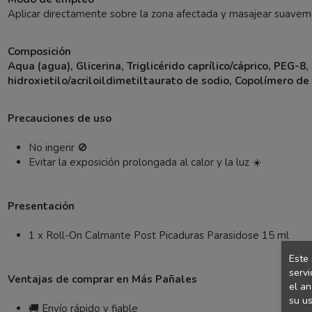
Aplicar directamente sobre la zona afectada y masajear suaveme
Composición
Aqua (agua), Glicerina, Triglicérido caprílico/cáprico, PEG
hidroxietilo/acriloildimetiltaurato de sodio, Copolímero de 
Precauciones de uso
No ingerir 🚫
Evitar la exposición prolongada al calor y la luz ☀️
Presentación
1 x Roll-On Calmante Post Picaduras Parasidose 15 ml
Este 
servi
Ventajas de comprar en Más Pañales
el an
su us
🚚 Envío rápido y fiable