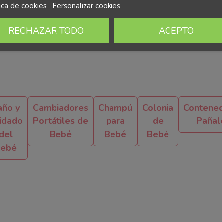
tica de cookies
Personalizar cookies
RECHAZAR TODO
ACEPTO
año y
Cambiadores
Champú
Colonia
Contene
idado
Portátiles de
para
de
Pañal
del
Bebé
Bebé
Bebé
bebé