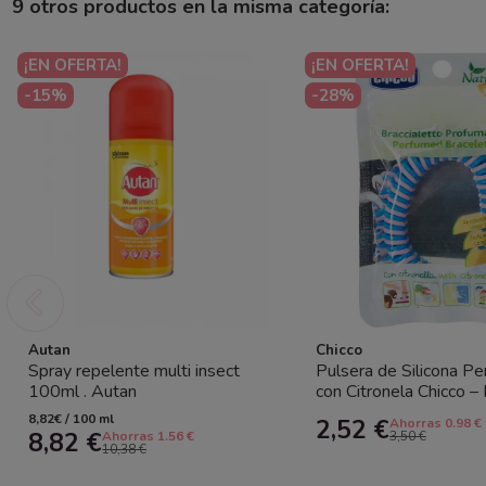
9 otros productos en la misma categoría:
¡EN OFERTA!
¡EN OFERTA!
-15%
-28%
Autan
Chicco
Spray repelente multi insect
Pulsera de Silicona P
100ml . Autan
con Citronela Chicco –
práctica y segura...
8,82€ / 100 ml
2,52 €
Ahorras 0.98 €
8,82 €
Ahorras 1.56 €
3,50 €
10,38 €