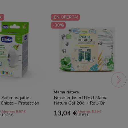
A!
¡EN OFERTA!
-30%
Mama Nature
o Antimosquitos
Neceser InsectDHU Mama
Chicco – Protección
Natura Gel 20g + Roll-On
 la habitación del
Picaduras
€
13,04 €
Ahorras 5.57 €
Ahorras 5.59 €
19,88 €
18,63 €