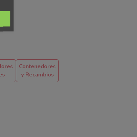
dores
Contenedores
es
y Recambios