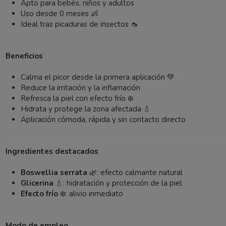
Apto para bebés, niños y adultos
Uso desde 0 meses 👶
Ideal tras picaduras de insectos 🦟
Beneficios
Calma el picor desde la primera aplicación 💚
Reduce la irritación y la inflamación
Refresca la piel con efecto frío ❄️
Hidrata y protege la zona afectada 💧
Aplicación cómoda, rápida y sin contacto directo
Ingredientes destacados
Boswellia serrata
🌿: efecto calmante natural
Glicerina
💧: hidratación y protección de la piel
Efecto frío
❄️: alivio inmediato
Modo de empleo