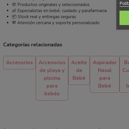
Polí
💯 Productos originales y seleccionados
👶 Especialistas en bebé, cuidado y parafarmacia
📦 Stock real y entregas seguras
💬 Atención cercana y soporte personalizado
Categorías relacionadas
Accesorios
Accesorios
Aceite
Aspirador
B
de playa y
de
Nasal
Cu
piscina
Bebé
para
para
Bebé
bebés