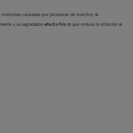
s molestias causadas por picaduras de insectos 🦟
almante y un agradable
efecto frío
❄️ que reduce la irritación al