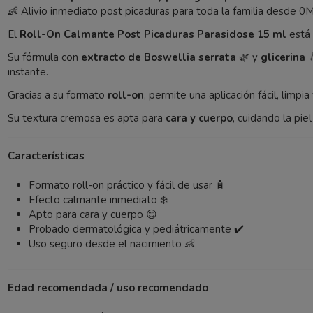
👶 Alivio inmediato post picaduras para toda la familia desde 0
El
Roll-On Calmante Post Picaduras Parasidose 15 ml
está 
Su fórmula con
extracto de Boswellia serrata
🌿 y
glicerina

instante.
Gracias a su formato
roll-on
, permite una aplicación fácil, limpi
Su textura cremosa es apta para
cara y cuerpo
, cuidando la piel
Características
Formato roll-on práctico y fácil de usar 🧴
Efecto calmante inmediato ❄️
Apto para cara y cuerpo 😊
Probado dermatológica y pediátricamente ✔️
Uso seguro desde el nacimiento 👶
Edad recomendada / uso recomendado