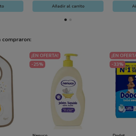
ito
Añadir al carrito
Añ
n compraron:
¡EN OFERTA!
¡EN OFERT
-25%
-33%
Nenuco
Dodot