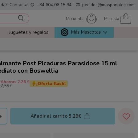
da? ¡Contacta!
+34 604 06 15 94
|
pedidos@maspanales.com
Mi cuenta
Mi cesta
Más Mascotas
Juguetes y regalos
lmante Post Picaduras Parasidose 15 ml
ediato con Boswellia
€
Ahorras 2.26 €
¡Oferta flash!
7,55 €
+
Añadir al carrito
5,29€