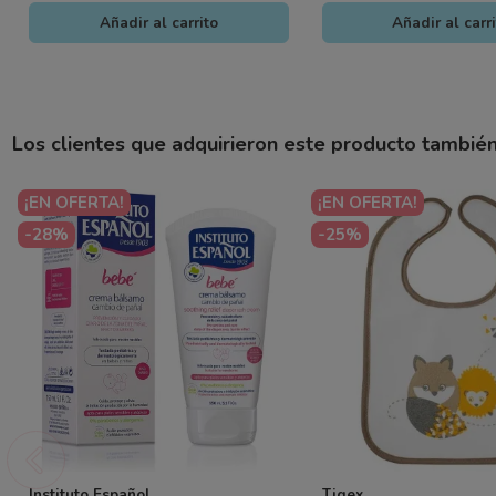
Añadir al carrito
Añadir al carr
Los clientes que adquirieron este producto tambié
¡EN OFERTA!
¡EN OFERTA!
-28%
-25%
Instituto Español
Tigex