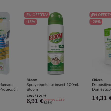
¡EN OFERTA!
¡EN OFERT
-15%
-28%
Bloom
Chicco
erfumada
Spray repelente insect 100ml.
Dispositiv
 Protección
Bloom
Doméstico 
segura para
6,91€ / 100 ml
14,31 
bebé
6,91 €
Ahorras 1.22 €
8,13 €